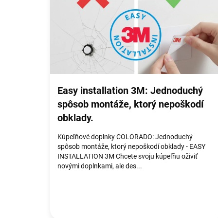
p
i
s
č
l
á
n
k
o
Easy installation 3M: Jednoduchý
v
spôsob montáže, ktorý nepoškodí
obklady.
Kúpeľňové doplnky COLORADO: Jednoduchý
spôsob montáže, ktorý nepoškodí obklady - EASY
INSTALLATION 3M Chcete svoju kúpeľňu oživiť
novými doplnkami, ale des...