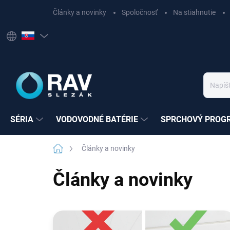
Prejsť
Články a novinky
Spoločnosť
Na stiahnutie
na
obsah
SÉRIA
VODOVODNÉ BATÉRIE
SPRCHOVÝ PROG
Domov
Články a novinky
Články a novinky
V
ý