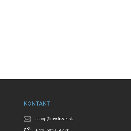
KONTAKT
eshop
@
ravslezak.sk
+ 420 585 114 476