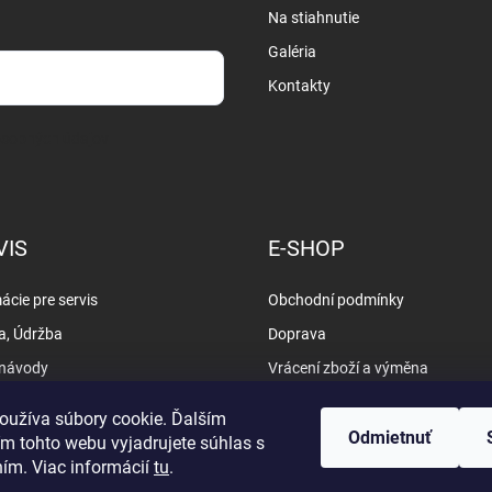
Na stiahnutie
Galéria
Kontakty
osobných údajov
VIS
E-SHOP
ácie pre servis
Obchodní podmínky
a, Údržba
Doprava
 návody
Vrácení zboží a výměna
y
Vyřizování reklamací
oužíva súbory cookie. Ďalším
Ochrana osobních údajů
Odmietnuť
m tohto webu vyjadrujete súhlas s
ním. Viac informácií
tu
.