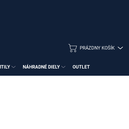
PRÁZDNY KOŠÍK
NÁKUPNÝ
KOŠÍK
NTILY
NÁHRADNÉ DIELY
OUTLET