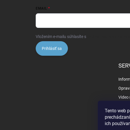
EMAIL
Vložením e-mailu súhlasíte s
podmienkami ochrany 
Prihlásiť sa
SER
Inform
Oprav
Video
Záruk
Tento web p
prechádzaní
ich používa