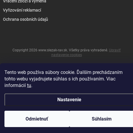
Vrácení zboží a výměna
Vyřizování reklamací
Ochrana osobních údajů
Copyright 2026
www.slezak-rav.sk
. Všetky práva vyhradené.
Upraviť
nastavenie cookies
&
Vytvoril Shoptet
Tento web používa súbory cookie. Ďalším prechádzaním
tohto webu vyjadrujete súhlas s ich používaním. Viac
informácií
tu
.
Nastavenie
Odmietnuť
Súhlasím