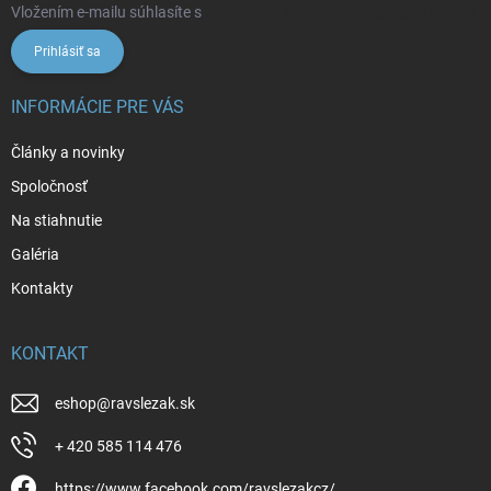
Vložením e-mailu súhlasíte s
podmienkami ochrany osobných údajov
Prihlásiť sa
INFORMÁCIE PRE VÁS
Články a novinky
Spoločnosť
Na stiahnutie
Galéria
Kontakty
KONTAKT
eshop
@
ravslezak.sk
+ 420 585 114 476
https://www.facebook.com/ravslezakcz/