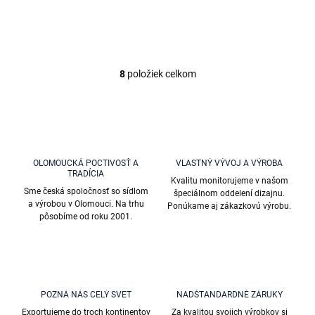
8
položiek celkom
O
v
l
á
d
a
c
OLOMOUCKÁ POCTIVOSŤ A
VLASTNÝ VÝVOJ A VÝROBA
i
TRADÍCIA
Kvalitu monitorujeme v našom
e
Sme česká spoločnosť so sídlom
špeciálnom oddelení dizajnu.
p
a výrobou v Olomouci. Na trhu
Ponúkame aj zákazkovú výrobu.
r
pôsobíme od roku 2001.
v
k
y
v
ý
p
POZNÁ NÁS CELÝ SVET
NADŠTANDARDNÉ ZÁRUKY
i
Exportujeme do troch kontinentov
Za kvalitou svojich výrobkov si