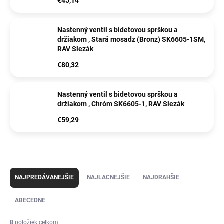
€45,14
Nastenný ventil s bidetovou sprškou a
držiakom , Stará mosadz (Bronz) SK6605-1SM,
RAV Slezák
€80,32
Nastenný ventil s bidetovou sprškou a
držiakom , Chróm SK6605-1, RAV Slezák
€59,29
R
a
NAJPREDÁVANEJŠIE
NAJLACNEJŠIE
NAJDRAHŠIE
d
e
ABECEDNE
n
i
8
položiek celkom