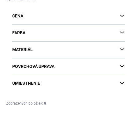
e
p
CENA
r
o
d
FARBA
u
k
MATERIÁL
t
o
v
POVRCHOVÁ ÚPRAVA
UMIESTNENIE
Zobrazených položiek:
8
V
ý
p
i