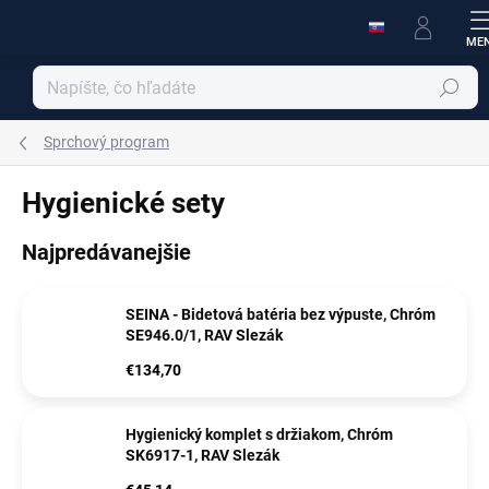
Prejsť
na
obsah
Hľadať
Sprchový program
Hygienické sety
Najpredávanejšie
SEINA - Bidetová batéria bez výpuste, Chróm
SE946.0/1, RAV Slezák
€134,70
Hygienický komplet s držiakom, Chróm
SK6917-1, RAV Slezák