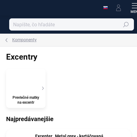
Prejsť
na
obsah
Hľadať
Komponenty
Excentry
Prevlečné matky
na excentr
Najpredávanejšie
Excenter , Metal grey - kartáčovaná