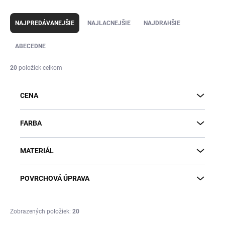
R
a
NAJPREDÁVANEJŠIE
NAJLACNEJŠIE
NAJDRAHŠIE
d
e
ABECEDNE
n
i
20
položiek celkom
e
p
CENA
r
o
d
FARBA
u
k
MATERIÁL
t
o
v
POVRCHOVÁ ÚPRAVA
Zobrazených položiek:
20