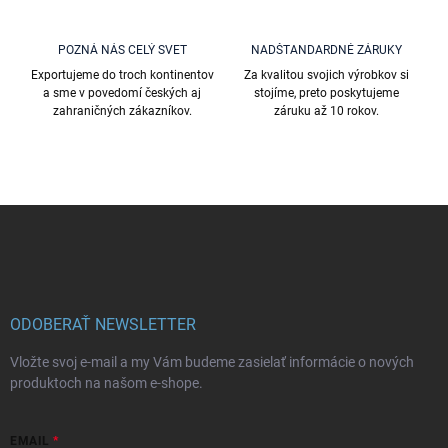
s
u
POZNÁ NÁS CELÝ SVET
NADŠTANDARDNÉ ZÁRUKY
Exportujeme do troch kontinentov
Za kvalitou svojich výrobkov si
a sme v povedomí českých aj
stojíme, preto poskytujeme
zahraničných zákazníkov.
záruku až 10 rokov.
Z
á
p
ä
t
i
ODOBERAŤ NEWSLETTER
e
Vložte svoj e-mail a my Vám budeme zasielať informácie o nových
produktoch na našom e-shope.
EMAIL