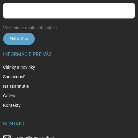
Vložením e-mailu súhlasíte s
podmienkami ochrany osobných údajov
Prihlásiť sa
INFORMÁCIE PRE VÁS
Články a novinky
Spoločnosť
Na stiahnutie
Galéria
Kontakty
KONTAKT
eshop
@
ravslezak.sk