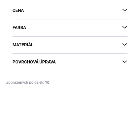
p
CENA
r
o
d
FARBA
u
k
MATERIÁL
t
o
v
POVRCHOVÁ ÚPRAVA
Zobrazených položiek:
10
V
ý
p
i
s
p
r