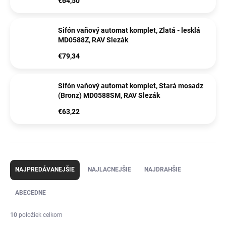
€64,50
Sifón vaňový automat komplet, Zlatá - lesklá
MD0588Z, RAV Slezák
€79,34
Sifón vaňový automat komplet, Stará mosadz
(Bronz) MD0588SM, RAV Slezák
€63,22
R
a
NAJPREDÁVANEJŠIE
NAJLACNEJŠIE
NAJDRAHŠIE
d
e
ABECEDNE
n
i
10
položiek celkom
e