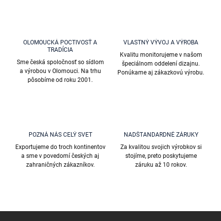
l
á
d
a
c
OLOMOUCKÁ POCTIVOSŤ A
VLASTNÝ VÝVOJ A VÝROBA
i
TRADÍCIA
Kvalitu monitorujeme v našom
e
Sme česká spoločnosť so sídlom
špeciálnom oddelení dizajnu.
p
a výrobou v Olomouci. Na trhu
Ponúkame aj zákazkovú výrobu.
r
pôsobíme od roku 2001.
v
k
y
v
ý
p
POZNÁ NÁS CELÝ SVET
NADŠTANDARDNÉ ZÁRUKY
i
Exportujeme do troch kontinentov
Za kvalitou svojich výrobkov si
s
a sme v povedomí českých aj
stojíme, preto poskytujeme
u
zahraničných zákazníkov.
záruku až 10 rokov.
Z