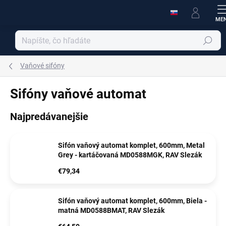
Prejsť
na
obsah
Hľadať
Vaňové sifóny
Sifóny vaňové automat
Najpredávanejšie
Sifón vaňový automat komplet, 600mm, Metal
Grey - kartáčovaná MD0588MGK, RAV Slezák
€79,34
Sifón vaňový automat komplet, 600mm, Biela -
matná MD0588BMAT, RAV Slezák