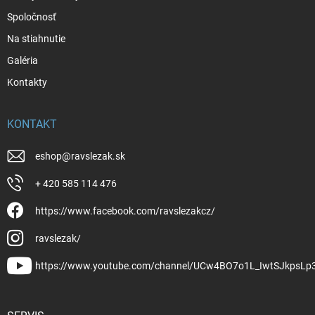
Spoločnosť
Na stiahnutie
Galéria
Kontakty
KONTAKT
eshop
@
ravslezak.sk
+ 420 585 114 476
https://www.facebook.com/ravslezakcz/
ravslezak/
https://www.youtube.com/channel/UCw4BO7o1L_IwtSJkpsLp