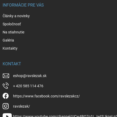
INFORMÁCIE PRE VÁS
Články a novinky
Spoločnosť
Na stiahnutie
Galéria
Kontakty
KONTAKT
eshop
@
ravslezak.sk
+ 420 585 114 476
https://www.facebook.com/ravslezakcz/
ravslezak/
https://www.youtube.com/channel/UCw4BO7o1L_IwtSJkpsLp