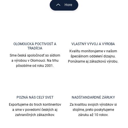
l
r
Hore
á
á
d
n
a
k
c
o
i
e
v
p
a
r
OLOMOUCKÁ POCTIVOSŤ A
VLASTNÝ VÝVOJ A VÝROBA
n
TRADÍCIA
v
Kvalitu monitorujeme v našom
i
k
Sme česká spoločnosť so sídlom
špeciálnom oddelení dizajnu.
e
y
a výrobou v Olomouci. Na trhu
Ponúkame aj zákazkovú výrobu.
v
pôsobíme od roku 2001.
ý
p
i
s
u
POZNÁ NÁS CELÝ SVET
NADŠTANDARDNÉ ZÁRUKY
Exportujeme do troch kontinentov
Za kvalitou svojich výrobkov si
a sme v povedomí českých aj
stojíme, preto poskytujeme
zahraničných zákazníkov.
záruku až 10 rokov.