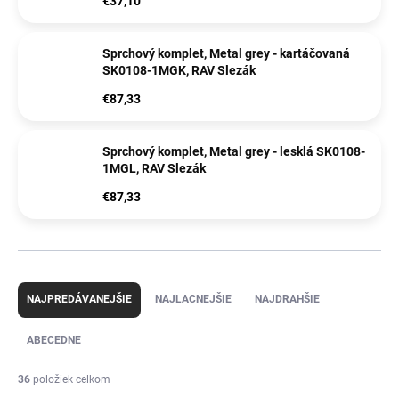
€37,10
Sprchový komplet, Metal grey - kartáčovaná
SK0108-1MGK, RAV Slezák
€87,33
Sprchový komplet, Metal grey - lesklá SK0108-
1MGL, RAV Slezák
€87,33
R
a
NAJPREDÁVANEJŠIE
NAJLACNEJŠIE
NAJDRAHŠIE
d
e
ABECEDNE
n
i
36
položiek celkom
e