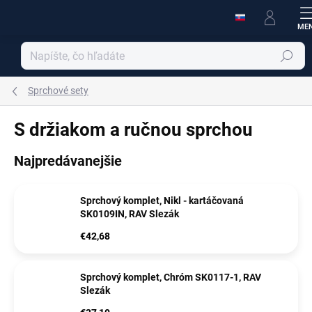
Prejsť
na
obsah
Hľadať
Sprchové sety
S držiakom a ručnou sprchou
Najpredávanejšie
Sprchový komplet, Nikl - kartáčovaná
SK0109IN, RAV Slezák
€42,68
Sprchový komplet, Chróm SK0117-1, RAV
Slezák