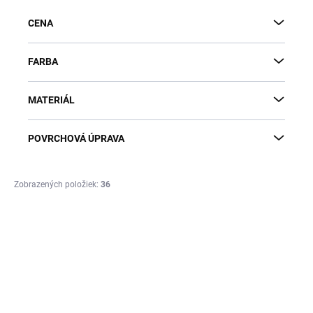
p
CENA
r
o
d
FARBA
u
k
MATERIÁL
t
o
v
POVRCHOVÁ ÚPRAVA
Zobrazených položiek:
36
V
ý
NOVINKA
p
i
s
p
r