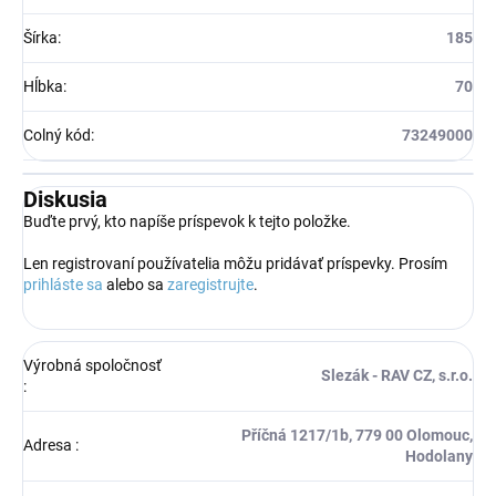
Šírka
:
185
Hĺbka
:
70
Colný kód
:
73249000
Diskusia
Buďte prvý, kto napíše príspevok k tejto položke.
Len registrovaní používatelia môžu pridávať príspevky. Prosím
prihláste sa
alebo sa
zaregistrujte
.
Výrobná spoločnosť
Slezák - RAV CZ, s.r.o.
:
Příčná 1217/1b, 779 00 Olomouc,
Adresa
:
Hodolany