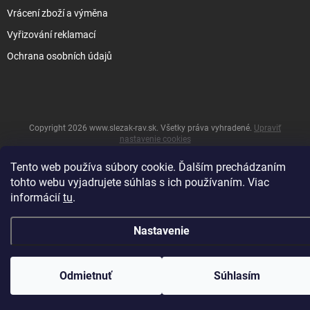
Vrácení zboží a výměna
Vyřizování reklamací
Ochrana osobních údajů
Copyright 2026
www.slezak-rav.sk
. Všetky práva vyhradené.
Upraviť
nastavenie cookies
&
Vytvoril Shoptet
Tento web používa súbory cookie. Ďalším prechádzaním
tohto webu vyjadrujete súhlas s ich používaním. Viac
informácií
tu
.
Nastavenie
Odmietnuť
Súhlasím