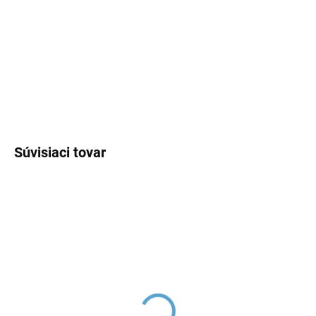
−
+
Pridať do košíka
DETAILNÉ INFORMÁCIE
OPÝTAŤ SA
Súvisiaci tovar
Ručná sprcha, Metal
Držiak sprchy, Metal