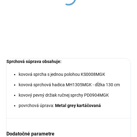
Grey - kartáčovaná
Grey - kartáčovaná
KS0008MGK, RAV Slezák
MD0904MGK, RAV
Slezák
€31,61
€15,87
Sprchová súprava obsahuje:
kovová sprcha s jednou polohou KS0008MGK
kovová sprchová hadica MH1305MGK - dĺžka 130 cm
kovový pevný držiak ručnej sprchy PD0904MGK
povrchová úprava:
Metal grey kartáčovaná
Dodatočné parametre