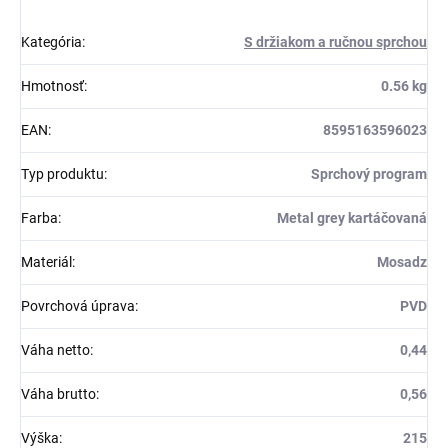
Kategória
:
S držiakom a ručnou sprchou
Hmotnosť
:
0.56 kg
EAN
:
8595163596023
Typ produktu
:
Sprchový program
Farba
:
Metal grey kartáčovaná
Materiál
:
Mosadz
Povrchová úprava
:
PVD
Váha netto
:
0,44
Váha brutto
:
0,56
Výška
:
215