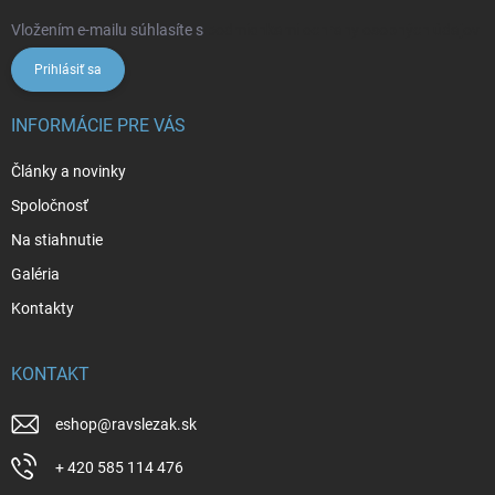
Vložením e-mailu súhlasíte s
podmienkami ochrany osobných údajov
Prihlásiť sa
INFORMÁCIE PRE VÁS
Články a novinky
Spoločnosť
Na stiahnutie
Galéria
Kontakty
KONTAKT
eshop
@
ravslezak.sk
+ 420 585 114 476