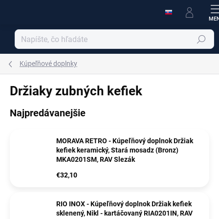
Prejsť
na
obsah
Hľadať
Kúpeľňové doplnky
Držiaky zubných kefiek
Najpredávanejšie
MORAVA RETRO - Kúpeľňový doplnok Držiak
kefiek keramický, Stará mosadz (Bronz)
MKA0201SM, RAV Slezák
€32,10
RIO INOX - Kúpeľňový doplnok Držiak kefiek
sklenený, Nikl - kartáčovaný RIA0201IN, RAV