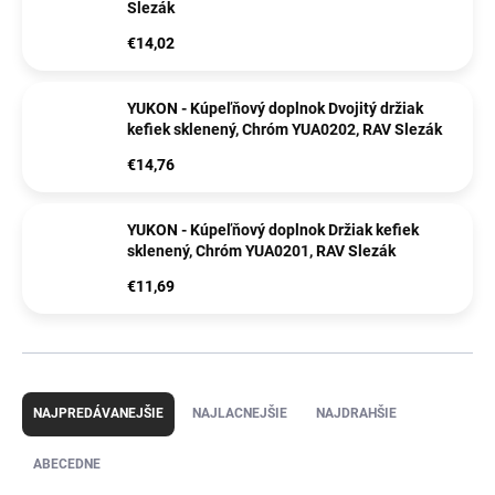
Slezák
€14,02
YUKON - Kúpeľňový doplnok Dvojitý držiak
kefiek sklenený, Chróm YUA0202, RAV Slezák
€14,76
YUKON - Kúpeľňový doplnok Držiak kefiek
sklenený, Chróm YUA0201, RAV Slezák
€11,69
R
a
NAJPREDÁVANEJŠIE
NAJLACNEJŠIE
NAJDRAHŠIE
d
e
ABECEDNE
n