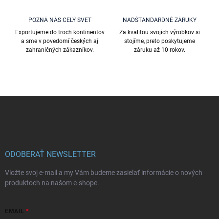
s
u
POZNÁ NÁS CELÝ SVET
NADŠTANDARDNÉ ZÁRUKY
Exportujeme do troch kontinentov
Za kvalitou svojich výrobkov si
a sme v povedomí českých aj
stojíme, preto poskytujeme
zahraničných zákazníkov.
záruku až 10 rokov.
Z
á
p
ä
t
i
ODOBERAŤ NEWSLETTER
e
Vložte svoj e-mail a my Vám budeme zasielať informácie o nových
produktoch na našom e-shope.
EMAIL