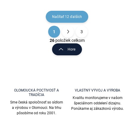
Načítať 12 ďalších
1
3
O
S
v
t
26
položiek celkom
l
r
Hore
á
á
d
n
a
k
c
o
i
e
v
p
a
r
OLOMOUCKÁ POCTIVOSŤ A
VLASTNÝ VÝVOJ A VÝROBA
n
TRADÍCIA
v
Kvalitu monitorujeme v našom
i
k
Sme česká spoločnosť so sídlom
špeciálnom oddelení dizajnu.
e
y
a výrobou v Olomouci. Na trhu
Ponúkame aj zákazkovú výrobu.
v
pôsobíme od roku 2001.
ý
p
i