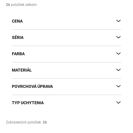
i
26
položiek celkom
e
p
CENA
r
o
d
SÉRIA
u
k
FARBA
t
o
v
MATERIÁL
POVRCHOVÁ ÚPRAVA
TYP UCHYTENIA
Zobrazených položiek:
26