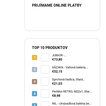
PRIJÍMAME ONLINE PLATBY
TOP 10 PRODUKTOV
JUNIOR -
Umývadlová/drezová batéria,
€73,80
Červená/Modrá SAJ001.5/21,
RAV Slezák
SÁZAVA - Vaňová batéria,
Chróm SA054.5, RAV Slezák
€52,15
Sprchová hadica, Stará
mosadz (Bronz) MH0500SM,
€21,03
RAV Slezák
Perlátor RETRO, M22x1, Stará
mosadz (Bronz) SD0114SM,
€8,98
RAV Slezák
NIL - Umývadlová batéria bez