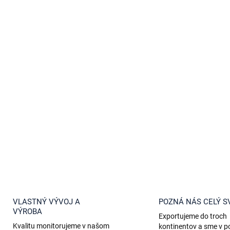
c
i
e
p
r
v
k
y
v
ý
p
i
s
u
VLASTNÝ VÝVOJ A
POZNÁ NÁS CELÝ S
VÝROBA
Exportujeme do troch
Kvalitu monitorujeme v našom
kontinentov a sme v 