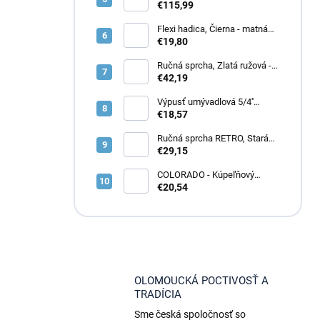
výpuste, Zlatá - lesklá
€115,99
NL126.0Z, RAV Slezák
Flexi hadica, Čierna - matná
IF0435.2CMAT, RAV Slezák
€19,80
Ručná sprcha, Zlatá ružová -
kartáčovaná PS0009ZRK, RAV
€42,19
Slezák
Výpusť umývadlová 5/4''
CLICK-CLACK bez prepadu ,
€18,57
Čierna - matná MD0798CMAT,
RAV Slezák
Ručná sprcha RETRO, Stará
mosadz (Bronz) KS0017SM,
€29,15
RAV Slezák
COLORADO - Kúpeľňový
doplnok Vešiačik, Zlatá -
€20,54
lesklá COA0100Z, RAV Slezák
OLOMOUCKÁ POCTIVOSŤ A
TRADÍCIA
Sme česká spoločnosť so