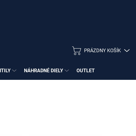
PRÁZDNY KOŠÍK
NÁKUPNÝ
KOŠÍK
NTILY
NÁHRADNÉ DIELY
OUTLET