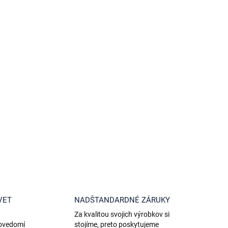
n
k
o
v
a
n
i
e
VET
NADŠTANDARDNÉ ZÁRUKY
Za kvalitou svojich výrobkov si
povedomí
stojíme, preto poskytujeme