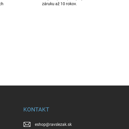
ch
záruku až 10 rokov.
KONTAKT
eshop
@
ravslezak.sk