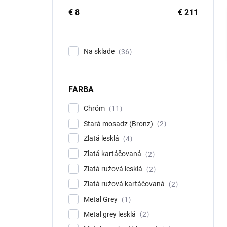
p
a
€
8
€
211
n
e
l
Na sklade
36
FARBA
Chróm
11
Stará mosadz (Bronz)
2
Zlatá lesklá
4
Zlatá kartáčovaná
2
Zlatá ružová lesklá
2
Zlatá ružová kartáčovaná
2
Metal Grey
1
Metal grey lesklá
2