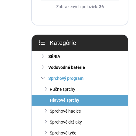
Zobrazených položiek:
36
Kategórie
Preskočiť
kategórie
SÉRIA
Vodovodné batérie
Sprchový program
Ručné sprchy
Hlavové sprchy
Sprchové hadice
Sprchové držiaky
Sprchové tyče