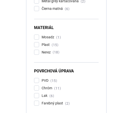
Metal grey kartáčovaná
2
Čierna matná
6
MATERIÁL
Mosadz
1
Plast
15
Nerez
18
POVRCHOVÁ ÚPRAVA
PVD
15
Chróm
11
Lak
6
Farebný plast
2