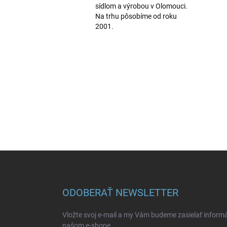
sídlom a výrobou v Olomouci.
Na trhu pôsobíme od roku
2001.
Z
á
p
ä
ODOBERAŤ NEWSLETTER
t
i
Vložte svoj e-mail a my Vám budeme zasielať inform
e
našom e-shope.