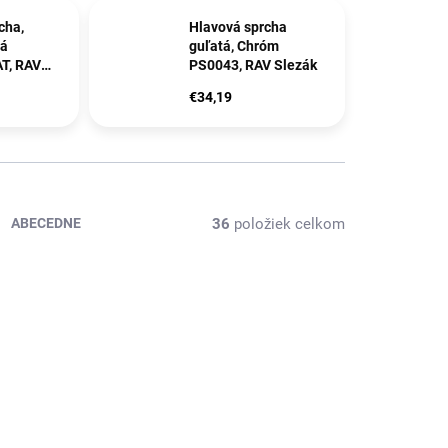
cha,
Hlavová sprcha
ná
guľatá, Chróm
T, RAV
PS0043, RAV Slezák
€34,19
36
položiek celkom
ABECEDNE