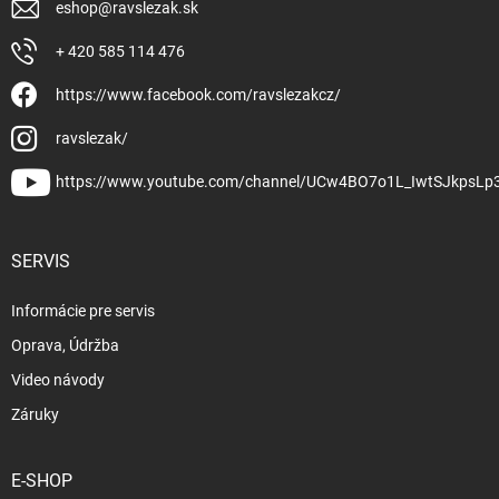
eshop
@
ravslezak.sk
+ 420 585 114 476
https://www.facebook.com/ravslezakcz/
ravslezak/
https://www.youtube.com/channel/UCw4BO7o1L_IwtSJkpsLp
SERVIS
Informácie pre servis
Oprava, Údržba
Video návody
Záruky
E-SHOP