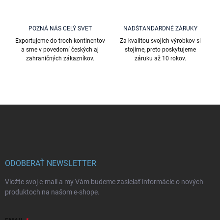
v
ý
p
POZNÁ NÁS CELÝ SVET
NADŠTANDARDNÉ ZÁRUKY
i
Exportujeme do troch kontinentov
Za kvalitou svojich výrobkov si
s
a sme v povedomí českých aj
stojíme, preto poskytujeme
u
zahraničných zákazníkov.
záruku až 10 rokov.
Z
á
p
ä
t
i
ODOBERAŤ NEWSLETTER
e
Vložte svoj e-mail a my Vám budeme zasielať informácie o nových
produktoch na našom e-shope.