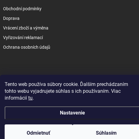
Obchodní podmínky
Doprava
Vrácení zboží a výměna
Vyřizování reklamací
Ochrana osobních údajů
Copyright 2026
www.slezak-rav.sk
. Všetky práva vyhradené.
Upraviť
Tento web používa súbory cookie. Ďalším prechádzaním
nastavenie cookies
tohto webu vyjadrujete súhlas s ich používaním. Viac
&
Vytvoril Shoptet
informácií
tu
.
Nastavenie
Odmietnuť
Súhlasím