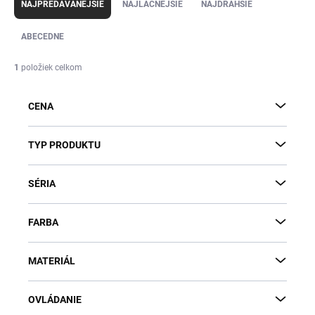
a
NAJPREDÁVANEJŠIE
NAJLACNEJŠIE
NAJDRAHŠIE
d
e
ABECEDNE
n
i
1
položiek celkom
e
p
CENA
r
o
d
TYP PRODUKTU
u
k
SÉRIA
t
o
v
FARBA
MATERIÁL
OVLÁDANIE