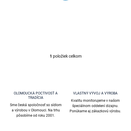
k
batéria, Chróm
t
K054.0, RAV Slezák
o
€45,14
v
1
položiek celkom
O
v
l
á
d
a
c
OLOMOUCKÁ POCTIVOSŤ A
VLASTNÝ VÝVOJ A VÝROBA
i
TRADÍCIA
Kvalitu monitorujeme v našom
e
Sme česká spoločnosť so sídlom
špeciálnom oddelení dizajnu.
p
a výrobou v Olomouci. Na trhu
Ponúkame aj zákazkovú výrobu.
r
pôsobíme od roku 2001.
v
k
y