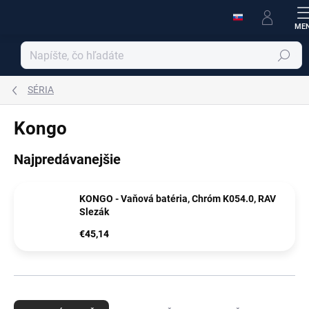
Prejsť
na
obsah
Hľadať
SÉRIA
Kongo
Najpredávanejšie
KONGO - Vaňová batéria, Chróm K054.0, RAV
Slezák
€45,14
R