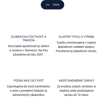
l
r
Hore
á
á
d
n
a
k
c
o
i
e
v
p
a
r
OLOMOUCKÁ POCTIVOSŤ A
VLASTNÝ VÝVOJ A VÝROBA
n
TRADÍCIA
v
Kvalitu monitorujeme v našom
i
k
Sme česká spoločnosť so sídlom
špeciálnom oddelení dizajnu.
e
y
a výrobou v Olomouci. Na trhu
Ponúkame aj zákazkovú výrobu.
v
pôsobíme od roku 2001.
ý
p
i
s
u
POZNÁ NÁS CELÝ SVET
NADŠTANDARDNÉ ZÁRUKY
Exportujeme do troch kontinentov
Za kvalitou svojich výrobkov si
a sme v povedomí českých aj
stojíme, preto poskytujeme
zahraničných zákazníkov.
záruku až 10 rokov.