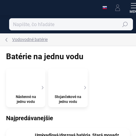
Prejsť
na
obsah
Hľadať
Vodovodné batérie
Batérie na jednu vodu
Nástenné na
Stojančekové na
jednu vodu
jednu vodu
Najpredávanejšie
Umývadlová/drezová batéria, Stará mosadz