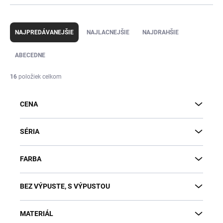
R
a
NAJPREDÁVANEJŠIE
NAJLACNEJŠIE
NAJDRAHŠIE
d
e
ABECEDNE
n
i
16
položiek celkom
e
p
CENA
r
o
d
SÉRIA
u
k
FARBA
t
o
v
BEZ VÝPUSTE, S VÝPUSTOU
MATERIÁL