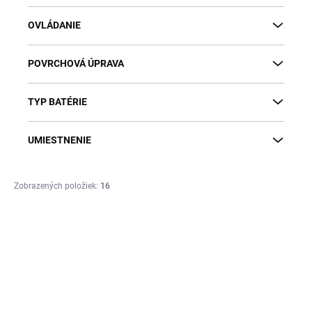
OVLÁDANIE
POVRCHOVÁ ÚPRAVA
TYP BATÉRIE
UMIESTNENIE
Zobrazených položiek:
16
V
ý
p
i
s
p
r