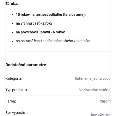
Záruka:
10 rokov na tesnosť odliatku (tela batérie).
na vrchnú časť - 2 roky
na povrchovú úpravu - 6 rokov
na ostatné časti podľa občianskeho zákonníka
Dodatočné parametre
Kategória
:
Batérie na jednu vodu
Typ produktu
:
Vodovodné batérie
Farba
:
Chróm
Bez výpuste, s
bez výpuste