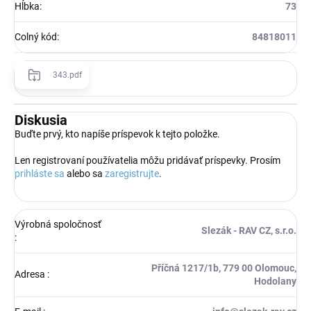
Hĺbka
:
73
Colný kód
:
84818011
343.pdf
Diskusia
Buďte prvý, kto napíše príspevok k tejto položke.
Len registrovaní používatelia môžu pridávať príspevky. Prosím
prihláste sa
alebo sa
zaregistrujte
.
Výrobná spoločnosť
Slezák - RAV CZ, s.r.o.
:
Příčná 1217/1b, 779 00 Olomouc,
Adresa
:
Hodolany