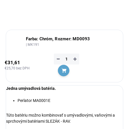
OPÝTAŤ SA
Farba: Chróm, Rozmer: MD0093
| MK191
−
+
€31,61
€25,70 bez DPH
Do košíka
Jedna umývadlová batéria.
Perlator MA0001E
Túto batériu možno kombinovať s umývadlovými, vaňovými a
sprchovými batériami SLEZÁK - RAV.