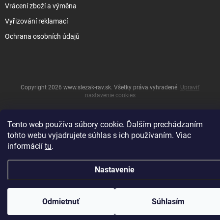
Vrácení zboží a výměna
Vyřizování reklamací
Ochrana osobních údajů
Copyright 2026
www.slezak-rav.sk
. Všetky práva vyhradené.
Upraviť
nastavenie cookies
&
Vytvoril Shoptet
Tento web používa súbory cookie. Ďalším prechádzaním
tohto webu vyjadrujete súhlas s ich používaním. Viac
informácií
tu
.
Nastavenie
Odmietnuť
Súhlasím