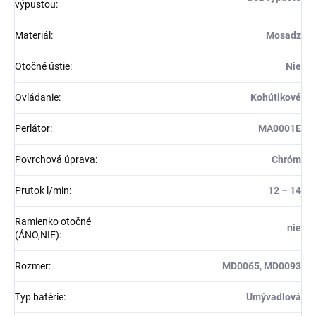
výpustou
:
Materiál
:
Mosadz
Otočné ústie
:
Nie
Ovládanie
:
Kohútikové
Perlátor
:
MA0001E
Povrchová úprava
:
Chróm
Prutok l/min
:
12 – 14
Ramienko otočné
nie
(ÁNO,NIE)
:
Rozmer
:
MD0065, MD0093
Typ batérie
:
Umývadlová