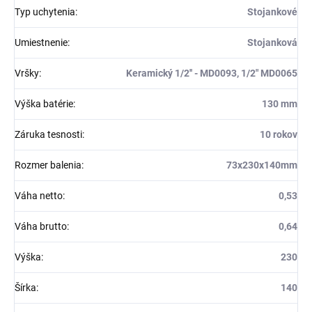
Typ uchytenia
:
Stojankové
Umiestnenie
:
Stojanková
Vršky
:
Keramický 1/2'' - MD0093, 1/2" MD0065
Výška batérie
:
130 mm
Záruka tesnosti
:
10 rokov
Rozmer balenia
:
73x230x140mm
Váha netto
:
0,53
Váha brutto
:
0,64
Výška
:
230
Šírka
:
140