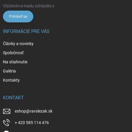
Vložením e-mailu súhlasíte s
podmienkami ochrany osobných údajov
Prihlásiť sa
INFORMÁCIE PRE VÁS
Články a novinky
Spoločnosť
Na stiahnutie
Galéria
Kontakty
KONTAKT
eshop
@
ravslezak.sk
+ 420 585 114 476