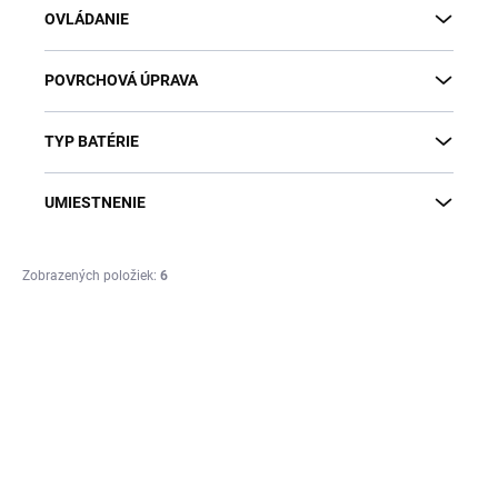
OVLÁDANIE
POVRCHOVÁ ÚPRAVA
TYP BATÉRIE
UMIESTNENIE
Zobrazených položiek:
6
V
ý
DO VYPREDANIA
DO VYPREDANIA
ZÁSOB
ZÁSOB
p
OUTLET - VÝRAZNÁ
OUTLET - VÝRAZNÁ
i
ZĽAVA!
ZĽAVA!
s
p
r
o