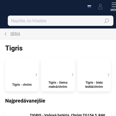
Prejsť
na
obsah
Hľadať
SÉRIA
Tigris
Tigris - čierna
Tigris - biela
Tigris - chróm
matná/chróm
lesklá/chróm
Najpredávanejšie
TIGRIS - Vaňová batéria, Chróm TG154.5, RAV