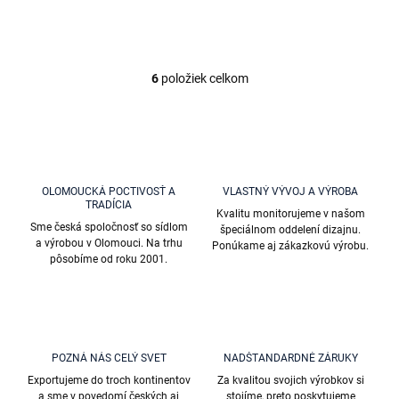
6
položiek celkom
O
v
l
á
d
a
c
OLOMOUCKÁ POCTIVOSŤ A
VLASTNÝ VÝVOJ A VÝROBA
i
TRADÍCIA
Kvalitu monitorujeme v našom
e
Sme česká spoločnosť so sídlom
špeciálnom oddelení dizajnu.
p
a výrobou v Olomouci. Na trhu
Ponúkame aj zákazkovú výrobu.
r
pôsobíme od roku 2001.
v
k
y
v
ý
p
POZNÁ NÁS CELÝ SVET
NADŠTANDARDNÉ ZÁRUKY
i
Exportujeme do troch kontinentov
Za kvalitou svojich výrobkov si
s
a sme v povedomí českých aj
stojíme, preto poskytujeme