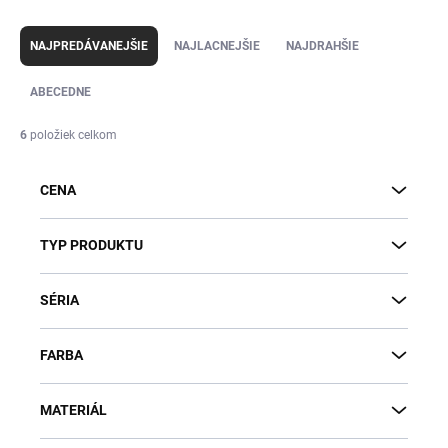
R
a
NAJPREDÁVANEJŠIE
NAJLACNEJŠIE
NAJDRAHŠIE
d
e
ABECEDNE
n
i
6
položiek celkom
e
p
CENA
r
o
d
TYP PRODUKTU
u
k
SÉRIA
t
o
v
FARBA
MATERIÁL