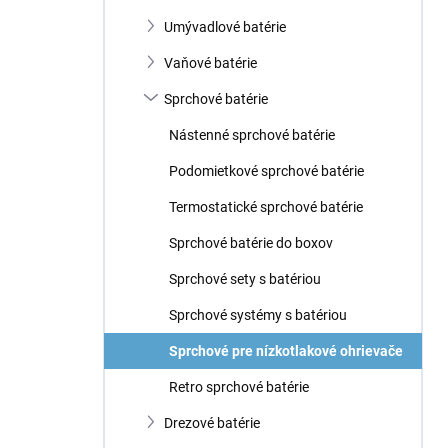
p
a
Umývadlové batérie
n
Vaňové batérie
e
l
Sprchové batérie
Nástenné sprchové batérie
Podomietkové sprchové batérie
Termostatické sprchové batérie
Sprchové batérie do boxov
Sprchové sety s batériou
Sprchové systémy s batériou
Sprchové pre nízkotlakové ohrievače
Retro sprchové batérie
Drezové batérie