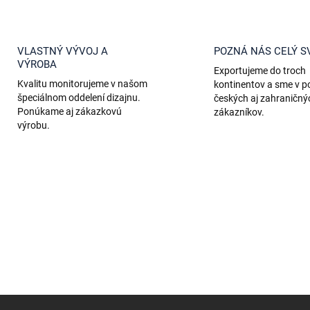
VLASTNÝ VÝVOJ A
POZNÁ NÁS CELÝ S
VÝROBA
Exportujeme do troch
Kvalitu monitorujeme v našom
kontinentov a sme v 
špeciálnom oddelení dizajnu.
českých aj zahraničný
Ponúkame aj zákazkovú
zákazníkov.
výrobu.