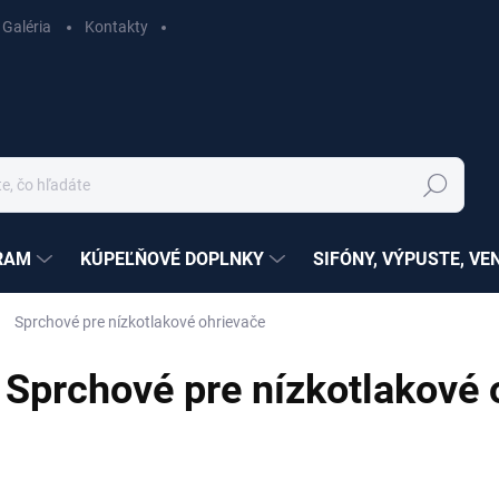
Galéria
Kontakty
Hľadať
RAM
KÚPEĽŇOVÉ DOPLNKY
SIFÓNY, VÝPUSTE, VE
Sprchové pre nízkotlakové ohrievače
Sprchové pre nízkotlakové 