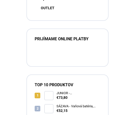
OUTLET
PRIJÍMAME ONLINE PLATBY
TOP 10 PRODUKTOV
JUNIOR -
Umývadlová/drezová batéria,
€73,80
Červená/Modrá SAJ001.5/21,
RAV Slezák
SÁZAVA - Vaňová batéria,
Chróm SA054.5, RAV Slezák
€52,15