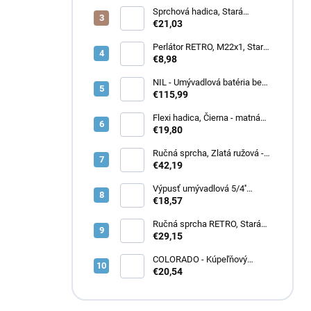
Sprchová hadica, Stará
mosadz (Bronz) MH0500SM,
€21,03
RAV Slezák
Perlátor RETRO, M22x1, Stará
mosadz (Bronz) SD0114SM,
€8,98
RAV Slezák
NIL - Umývadlová batéria bez
výpuste, Zlatá - lesklá
€115,99
NL126.0Z, RAV Slezák
Flexi hadica, Čierna - matná
IF0435.2CMAT, RAV Slezák
€19,80
Ručná sprcha, Zlatá ružová -
kartáčovaná PS0009ZRK, RAV
€42,19
Slezák
Výpusť umývadlová 5/4''
CLICK-CLACK bez prepadu ,
€18,57
Čierna - matná MD0798CMAT,
RAV Slezák
Ručná sprcha RETRO, Stará
mosadz (Bronz) KS0017SM,
€29,15
RAV Slezák
COLORADO - Kúpeľňový
doplnok Vešiačik, Zlatá -
€20,54
lesklá COA0100Z, RAV Slezák