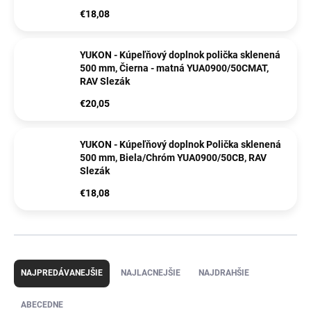
€18,08
YUKON - Kúpeľňový doplnok polička sklenená
500 mm, Čierna - matná YUA0900/50CMAT,
RAV Slezák
€20,05
YUKON - Kúpeľňový doplnok Polička sklenená
500 mm, Biela/Chróm YUA0900/50CB, RAV
Slezák
€18,08
R
a
NAJPREDÁVANEJŠIE
NAJLACNEJŠIE
NAJDRAHŠIE
d
e
ABECEDNE