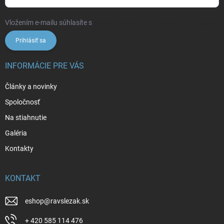
Vložením e-mailu súhlasíte s
podmienkami ochrany osobných údajov
Prihlásiť sa
INFORMÁCIE PRE VÁS
Články a novinky
Spoločnosť
Na stiahnutie
Galéria
Kontakty
KONTAKT
eshop
@
ravslezak.sk
+ 420 585 114 476