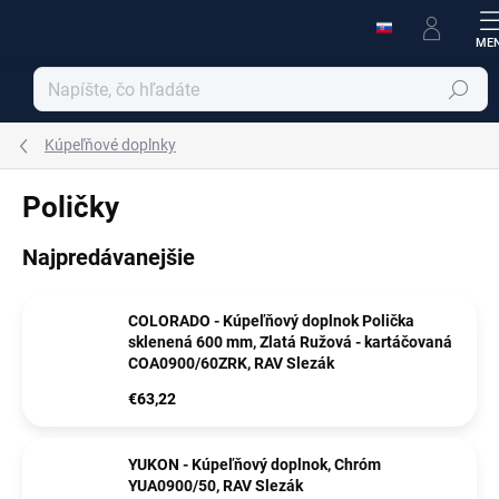
Prejsť
na
obsah
Hľadať
Kúpeľňové doplnky
Poličky
Najpredávanejšie
COLORADO - Kúpeľňový doplnok Polička
sklenená 600 mm, Zlatá Ružová - kartáčovaná
COA0900/60ZRK, RAV Slezák
€63,22
YUKON - Kúpeľňový doplnok, Chróm
YUA0900/50, RAV Slezák