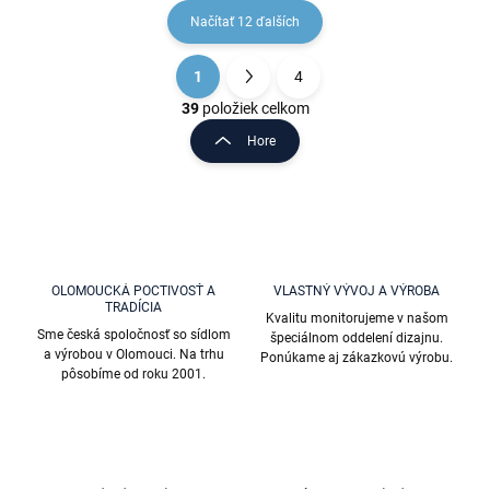
Načítať 12 ďalších
1
4
O
S
v
t
39
položiek celkom
l
r
Hore
á
á
d
n
a
k
c
o
i
e
v
p
a
r
OLOMOUCKÁ POCTIVOSŤ A
VLASTNÝ VÝVOJ A VÝROBA
n
TRADÍCIA
v
Kvalitu monitorujeme v našom
i
k
Sme česká spoločnosť so sídlom
špeciálnom oddelení dizajnu.
e
y
a výrobou v Olomouci. Na trhu
Ponúkame aj zákazkovú výrobu.
v
pôsobíme od roku 2001.
ý
p
i
s
u