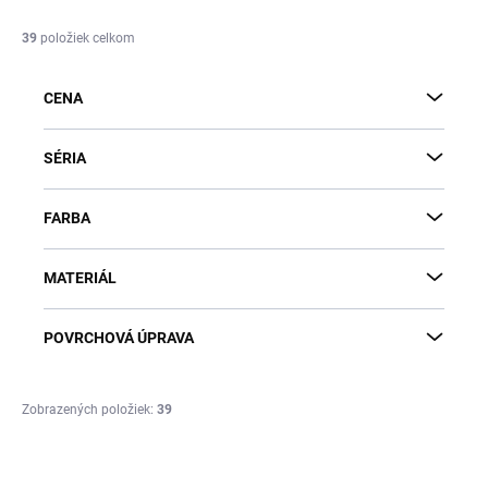
n
i
39
položiek celkom
e
p
CENA
r
o
d
SÉRIA
u
k
FARBA
t
o
v
MATERIÁL
POVRCHOVÁ ÚPRAVA
Zobrazených položiek:
39
V
ý
DO VYPREDANIA
ZÁSOB