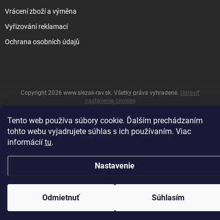
Vrácení zboží a výměna
Vyřizování reklamací
Ochrana osobních údajů
Copyright 2026
www.slezak-rav.sk
. Všetky práva vyhradené.
Upraviť
nastavenie cookies
&
Vytvoril Shoptet
Tento web používa súbory cookie. Ďalším prechádzaním
tohto webu vyjadrujete súhlas s ich používaním. Viac
informácií
tu
.
Nastavenie
Odmietnuť
Súhlasím