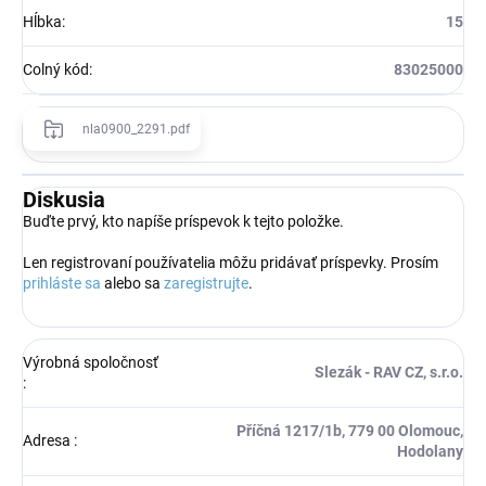
Hĺbka
:
15
Colný kód
:
83025000
nla0900_2291.pdf
Diskusia
Buďte prvý, kto napíše príspevok k tejto položke.
Len registrovaní používatelia môžu pridávať príspevky. Prosím
prihláste sa
alebo sa
zaregistrujte
.
Výrobná spoločnosť
Slezák - RAV CZ, s.r.o.
:
Příčná 1217/1b, 779 00 Olomouc,
Adresa
:
Hodolany