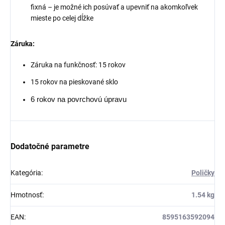
fixná – je možné ich posúvať a upevniť na akomkoľvek
mieste po celej dĺžke
Záruka:
Záruka na funkčnosť: 15 rokov
15 rokov na pieskované sklo
6 rokov na povrchovú úpravu
Dodatočné parametre
Kategória
:
Poličky
Hmotnosť
:
1.54 kg
EAN
:
8595163592094