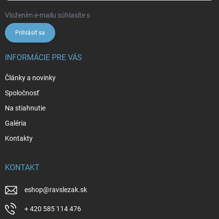
Vložením e-mailu súhlasíte s
podmienkami ochrany osobných údajov
Prihlásiť sa
INFORMÁCIE PRE VÁS
Články a novinky
Spoločnosť
Na stiahnutie
Galéria
Kontakty
KONTAKT
eshop
@
ravslezak.sk
+ 420 585 114 476