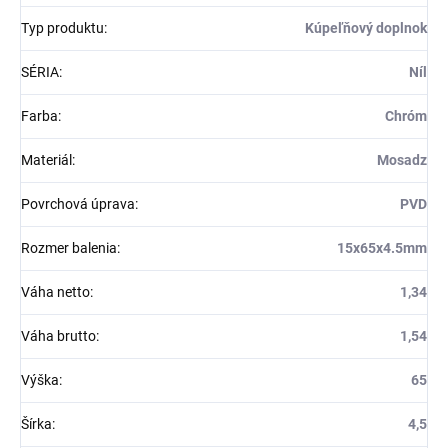
Typ produktu
:
Kúpeľňový doplnok
SÉRIA
:
Níl
Farba
:
Chróm
Materiál
:
Mosadz
Povrchová úprava
:
PVD
Rozmer balenia
:
15x65x4.5mm
Váha netto
:
1,34
Váha brutto
:
1,54
Výška
:
65
Šírka
:
4,5