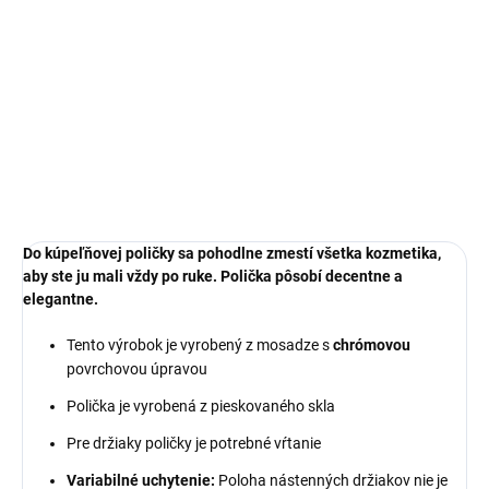
DORUČENIA
−
+
Pridať do košíka
DETAILNÉ INFORMÁCIE
OPÝTAŤ SA
Do kúpeľňovej poličky sa pohodlne zmestí všetka kozmetika,
aby ste ju mali vždy po ruke. Polička pôsobí decentne a
elegantne.
Tento výrobok je vyrobený z mosadze s
chrómovou
povrchovou úpravou
Polička je vyrobená z pieskovaného skla
Pre držiaky poličky je potrebné vŕtanie
Variabilné uchytenie:
Poloha nástenných držiakov nie je