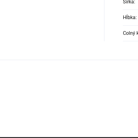
Šírka
:
Hĺbka
:
Colný 