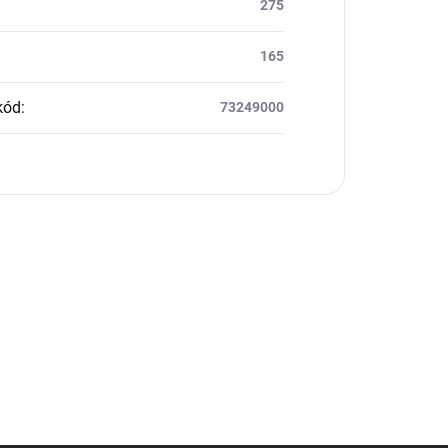
275
165
kód
:
73249000