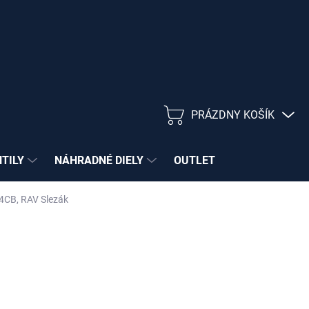
PRÁZDNY KOŠÍK
NÁKUPNÝ
KOŠÍK
NTILY
NÁHRADNÉ DIELY
OUTLET
4CB, RAV Slezák