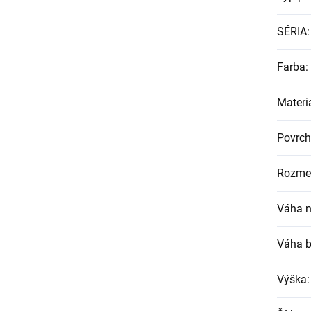
SÉRIA
:
Farba
:
Materi
Povrch
Rozmer
Váha n
Váha b
Výška
: