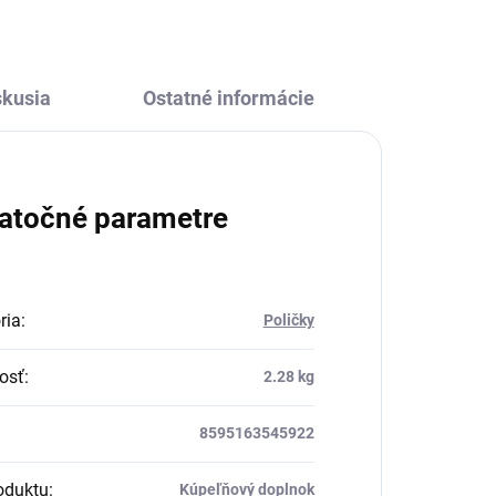
skusia
Ostatné informácie
atočné parametre
ria
:
Poličky
osť
:
2.28 kg
8595163545922
oduktu
:
Kúpeľňový doplnok