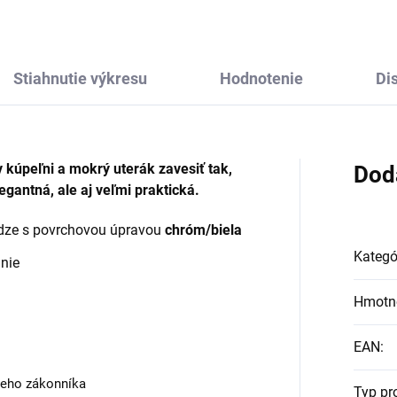
Stiahnutie výkresu
Hodnotenie
Di
v kúpeľni a mokrý uterák zavesiť tak,
Dod
egantná, ale aj veľmi praktická.
adze s povrchovou úpravou
chróm/biela
Kategó
anie
Hmotn
EAN
:
keho zákonníka
Typ pr