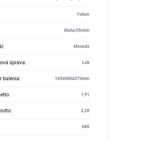
Yukon
Biela/Chróm
ál
:
Mosadz
ová úprava
:
Lak
 balenia
:
165x680x275mm
etto
:
1,91
rutto
:
2,28
680