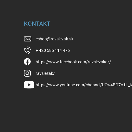
KONTAKT
eshop
@
ravslezak.sk
+ 420 585 114 476
https://www.facebook.com/ravslezakcz/
ravslezak/
https://www.youtube.com/channel/UCw4BO7o1L_