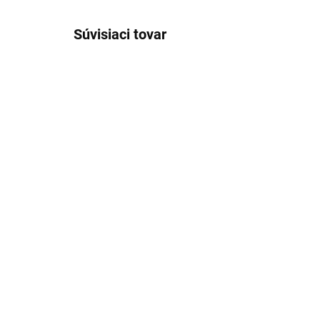
Súvisiaci tovar
DO
OUTL
Utierka s mikrovláknom
CO
40 x 40 cm, Sivá UT0001,
ba
RAV Slezák
ces
CO
€2,71
€6