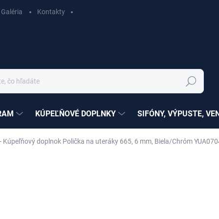
Galéria
Kontakty
Hľadať
RAM
KÚPEĽŇOVÉ DOPLNKY
SIFÓNY, VÝPUSTE, VE
 Kúpeľňový doplnok Polička na uteráky 665, 6 mm, Biela/Chróm YUA070
ZNAČKA:
RAV SLEZÁK
nia
SÉRIA:
YUKON
€86,96
€50,18