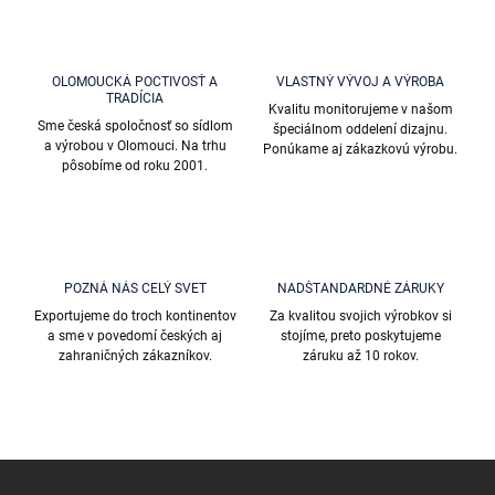
o
i
e
v
p
a
r
OLOMOUCKÁ POCTIVOSŤ A
VLASTNÝ VÝVOJ A VÝROBA
n
TRADÍCIA
v
Kvalitu monitorujeme v našom
i
k
Sme česká spoločnosť so sídlom
špeciálnom oddelení dizajnu.
e
y
a výrobou v Olomouci. Na trhu
Ponúkame aj zákazkovú výrobu.
v
pôsobíme od roku 2001.
ý
p
i
s
u
POZNÁ NÁS CELÝ SVET
NADŠTANDARDNÉ ZÁRUKY
Exportujeme do troch kontinentov
Za kvalitou svojich výrobkov si
a sme v povedomí českých aj
stojíme, preto poskytujeme
zahraničných zákazníkov.
záruku až 10 rokov.
Z
á