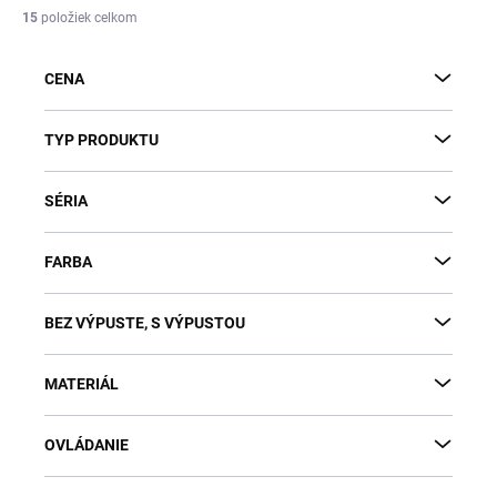
i
15
položiek celkom
e
p
CENA
r
o
d
TYP PRODUKTU
u
k
SÉRIA
t
o
v
FARBA
BEZ VÝPUSTE, S VÝPUSTOU
MATERIÁL
OVLÁDANIE