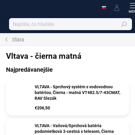
Prejsť
na
obsah
Hľadať
Vltava
Vltava - čierna matná
Najpredávanejšie
VLTAVA - Sprchový systém s vodovodnou
batériou, Čierna - matná VT482.5/7-43CMAT,
RAV Slezák
€206,50
VLTAVA - Vaňová/Sprchová batéria
podomietková 3-cestná s telesom, Čierna