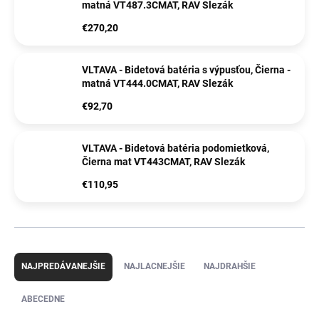
matná VT487.3CMAT, RAV Slezák
€270,20
VLTAVA - Bidetová batéria s výpusťou, Čierna -
matná VT444.0CMAT, RAV Slezák
€92,70
VLTAVA - Bidetová batéria podomietková,
Čierna mat VT443CMAT, RAV Slezák
€110,95
R
a
NAJPREDÁVANEJŠIE
NAJLACNEJŠIE
NAJDRAHŠIE
d
e
ABECEDNE
n