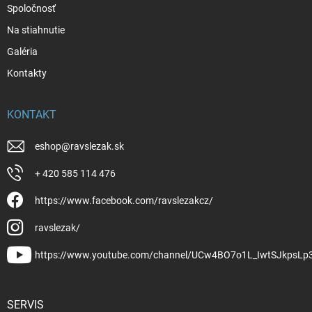
Spoločnosť
Na stiahnutie
Galéria
Kontakty
KONTAKT
eshop
@
ravslezak.sk
+ 420 585 114 476
https://www.facebook.com/ravslezakcz/
ravslezak/
https://www.youtube.com/channel/UCw4BO7o1L_IwtSJkpsLp
SERVIS