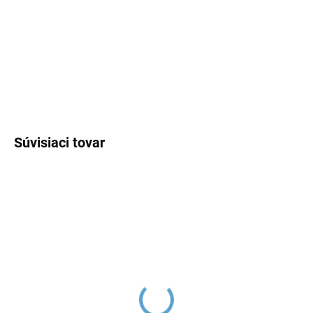
−
+
Pridať do košíka
DETAILNÉ INFORMÁCIE
OPÝTAŤ SA
Súvisiaci tovar
Ručná sprcha, Čierna -
Držiak sprchy, Čierna -