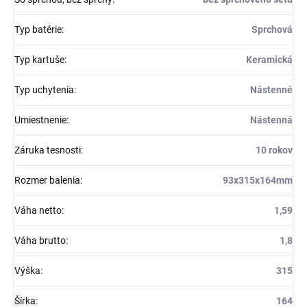
Typ batérie
:
Sprchová
Typ kartuše
:
Keramická
Typ uchytenia
:
Nástenné
Umiestnenie
:
Nástenná
Záruka tesnosti
:
10 rokov
Rozmer balenia
:
93x315x164mm
Váha netto
:
1,59
Váha brutto
:
1,8
Výška
:
315
Šírka
:
164