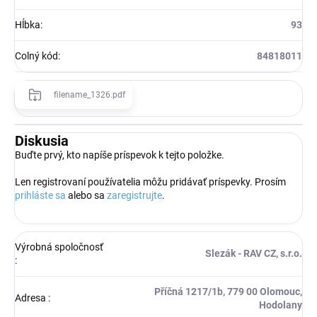
Hĺbka
:
93
Colný kód
:
84818011
filename_1326.pdf
Diskusia
Buďte prvý, kto napíše príspevok k tejto položke.
Len registrovaní používatelia môžu pridávať príspevky. Prosím
prihláste sa
alebo sa
zaregistrujte
.
Výrobná spoločnosť
Slezák - RAV CZ, s.r.o.
:
Příčná 1217/1b, 779 00 Olomouc,
Adresa
:
Hodolany