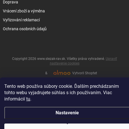
Doprava
Vrácení zboží a výměna
Vyřizování reklamací
Ochrana osobních údajů
Copyright 2026
www.slezak-rav.sk
. Všetky práva vyhradené.
Upraviť
nastavenie cookies
&
Vytvoril Shoptet
Tento web používa súbory cookie. Ďalším prechádzaním
tohto webu vyjadrujete súhlas s ich používaním. Viac
informácií
tu
.
Nastavenie