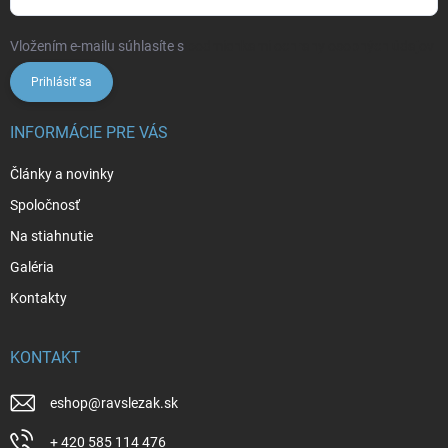
Vložením e-mailu súhlasíte s
podmienkami ochrany osobných údajov
Prihlásiť sa
INFORMÁCIE PRE VÁS
Články a novinky
Spoločnosť
Na stiahnutie
Galéria
Kontakty
KONTAKT
eshop
@
ravslezak.sk
+ 420 585 114 476