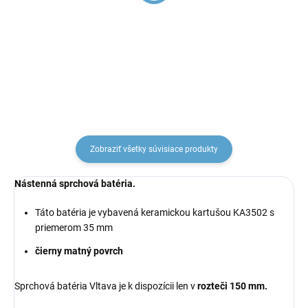
matná PS0045CMAT,
matná MD0904CMAT,
RAV Slezák
RAV Slezák
€12,30
€8
Zobraziť všetky súvisiace produkty
Nástenná sprchová batéria.
Táto batéria je vybavená keramickou kartušou KA3502 s
priemerom 35 mm
čierny matný povrch
Sprchová batéria Vltava je k dispozícii len v
rozteči 150 mm.