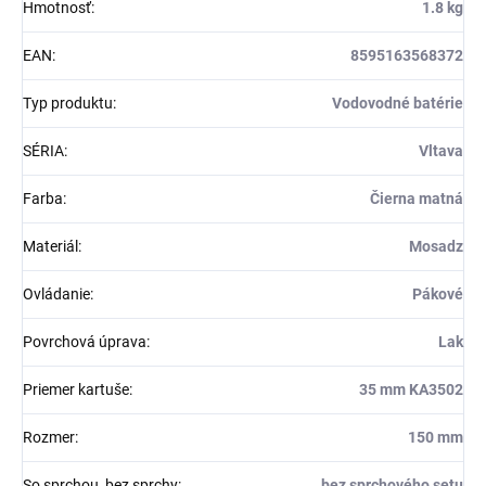
Hmotnosť
:
1.8 kg
EAN
:
8595163568372
Typ produktu
:
Vodovodné batérie
SÉRIA
:
Vltava
Farba
:
Čierna matná
Materiál
:
Mosadz
Ovládanie
:
Pákové
Povrchová úprava
:
Lak
Priemer kartuše
:
35 mm KA3502
Rozmer
:
150 mm
So sprchou, bez sprchy
:
bez sprchového setu