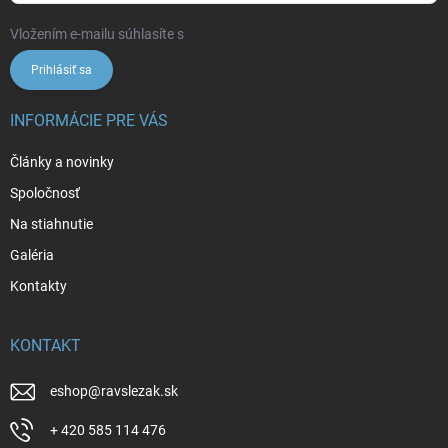
Vložením e-mailu súhlasíte s
podmienkami ochrany osobných údajov
Prihlásiť sa
INFORMÁCIE PRE VÁS
Články a novinky
Spoločnosť
Na stiahnutie
Galéria
Kontakty
KONTAKT
eshop
@
ravslezak.sk
+ 420 585 114 476