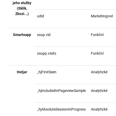
jeho služby
(Sklik,
Zbozi...)
udid
Marketingové
Smartsupp
ssup.vid
Funkční
ssupp.visits
Funkční
Hotjar
_hjFirstSeen
Analytické
_hjIncludedInPageviewSample
Analytické
_hjAbsoluteSessionInProgress
Analytické