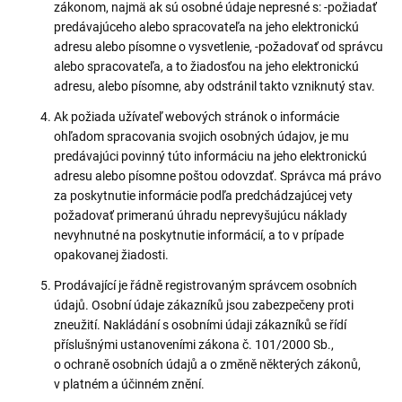
zákonom, najmä ak sú osobné údaje nepresné s: -požiadať
predávajúceho alebo spracovateľa na jeho elektronickú
adresu alebo písomne ​​o vysvetlenie, -požadovať od správcu
alebo spracovateľa, a to žiadosťou na jeho elektronickú
adresu, alebo písomne, aby odstránil takto vzniknutý stav.
Ak požiada užívateľ webových stránok o informácie
ohľadom spracovania svojich osobných údajov, je mu
predávajúci povinný túto informáciu na jeho elektronickú
adresu alebo písomne ​​poštou odovzdať. Správca má právo
za poskytnutie informácie podľa predchádzajúcej vety
požadovať primeranú úhradu neprevyšujúcu náklady
nevyhnutné na poskytnutie informácií, a to v prípade
opakovanej žiadosti.
Prodávající je řádně registrovaným správcem osobních
údajů. Osobní údaje zákazníků jsou zabezpečeny proti
zneužití. Nakládání s osobními údaji zákazníků se řídí
příslušnými ustanoveními zákona č. 101/2000 Sb.,
o ochraně osobních údajů a o změně některých zákonů,
v platném a účinném znění.