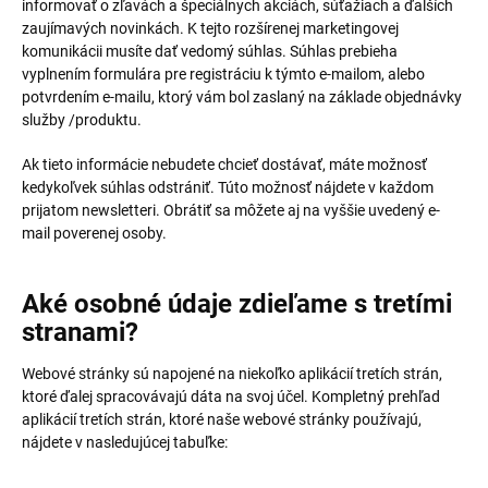
informovať o zľavách a špeciálnych akciách, súťažiach a ďalších
zaujímavých novinkách. K tejto rozšírenej marketingovej
komunikácii musíte dať vedomý súhlas. Súhlas prebieha
vyplnením formulára pre registráciu k týmto e-mailom, alebo
potvrdením e-mailu, ktorý vám bol zaslaný na základe objednávky
služby /produktu.
Ak tieto informácie nebudete chcieť dostávať, máte možnosť
kedykoľvek súhlas odstrániť. Túto možnosť nájdete v každom
prijatom newsletteri. Obrátiť sa môžete aj na vyššie uvedený e-
mail poverenej osoby.
Aké osobné údaje zdieľame s tretími
stranami?
Webové stránky sú napojené na niekoľko aplikácií tretích strán,
ktoré ďalej spracovávajú dáta na svoj účel. Kompletný prehľad
aplikácií tretích strán, ktoré naše webové stránky používajú,
nájdete v nasledujúcej tabuľke: