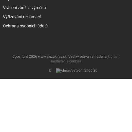
Vrácení zboží a výměna
Vyřizování reklamací
Ochrana osobních údajů
Copyright 2026
www.slezak-rav.sk
. Všetky práva vyhradené.
Upraviť
nastavenie cookies
&
Vytvoril Shoptet