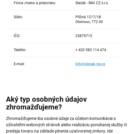
Firma /meno a priezvisko:
Slezák - RAV CZ s.r.o.
Sídlo:
Příčná 1217/1B
Olomouc, 772 00
IČO:
25879715
Telefón:
+ 420 585 114 474
E-mail:
info@slezak-rav.cz
Aký typ osobných údajov
zhromažďujeme?
Zhromažďujeme iba osobné údaje za účelom komunikácie s
užívateľmi webových stránok alebo realizáciu ponúkanej služby či
predaja tovaru na základe plnenia uzatvorenej zmluvy. Ide