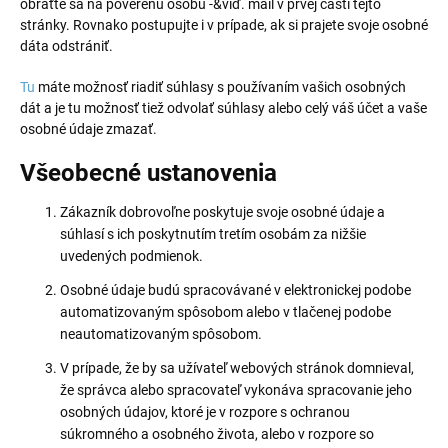
obráťte sa na poverenú osobu -&viď. mail v prvej časti tejto
stránky. Rovnako postupujte i v prípade, ak si prajete svoje osobné
dáta odstrániť.
Tu
máte možnosť riadiť súhlasy s používaním vašich osobných
dát a je tu možnosť tiež odvolať súhlasy alebo celý váš účet a vaše
osobné údaje zmazať.
Všeobecné ustanovenia
Zákazník dobrovoľne poskytuje svoje osobné údaje a
súhlasí s ich poskytnutím tretím osobám za nižšie
uvedených podmienok.
Osobné údaje budú spracovávané v elektronickej podobe
automatizovaným spôsobom alebo v tlačenej podobe
neautomatizovaným spôsobom.
V prípade, že by sa užívateľ webových stránok domnieval,
že správca alebo spracovateľ vykonáva spracovanie jeho
osobných údajov, ktoré je v rozpore s ochranou
súkromného a osobného života, alebo v rozpore so