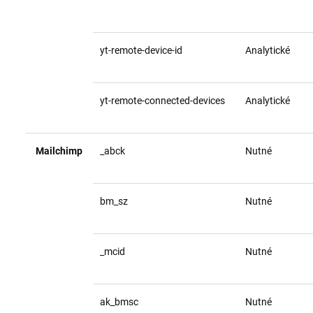
yt-remote-device-id
Analytické
yt-remote-connected-devices
Analytické
Mailchimp
_abck
Nutné
bm_sz
Nutné
_mcid
Nutné
ak_bmsc
Nutné