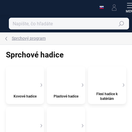
Prejsť
na
obsah
Hľadať
Sprchový program
Sprchové hadice
Flexi hadice k
Kovové hadice
Plastové hadice
batériám