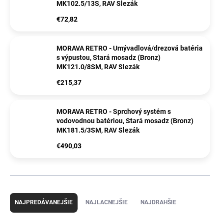
MK102.5/13S, RAV Slezák
€72,82
MORAVA RETRO - Umývadlová/drezová batéria
s výpustou, Stará mosadz (Bronz)
MK121.0/8SM, RAV Slezák
€215,37
MORAVA RETRO - Sprchový systém s
vodovodnou batériou, Stará mosadz (Bronz)
MK181.5/3SM, RAV Slezák
€490,03
R
a
NAJPREDÁVANEJŠIE
NAJLACNEJŠIE
NAJDRAHŠIE
d