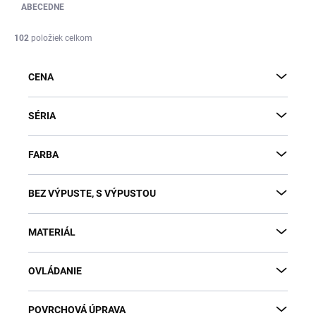
e
ABECEDNE
n
i
102
položiek celkom
e
p
CENA
r
o
d
SÉRIA
u
k
FARBA
t
o
v
BEZ VÝPUSTE, S VÝPUSTOU
MATERIÁL
OVLÁDANIE
POVRCHOVÁ ÚPRAVA