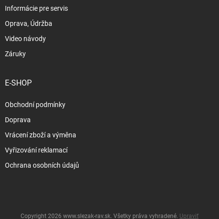
Informácie pre servis
Oprava, Údržba
Video návody
Záruky
E-SHOP
Obchodní podmínky
Doprava
Vrácení zboží a výměna
Vyřizování reklamací
Ochrana osobních údajů
Copyright 2026
www.slezak-rav.sk
. Všetky práva vyhradené.
Upraviť