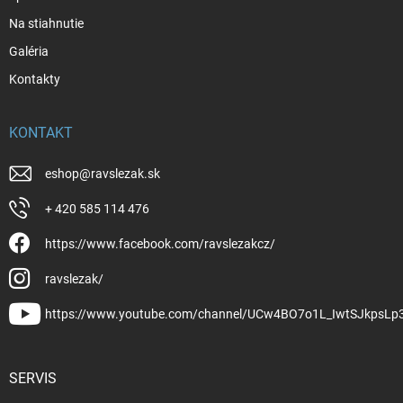
Na stiahnutie
Galéria
Kontakty
KONTAKT
eshop
@
ravslezak.sk
+ 420 585 114 476
https://www.facebook.com/ravslezakcz/
ravslezak/
https://www.youtube.com/channel/UCw4BO7o1L_IwtSJkpsLp
SERVIS