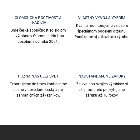
o
i
e
v
p
a
r
OLOMOUCKÁ POCTIVOSŤ A
VLASTNÝ VÝVOJ A VÝROBA
n
TRADÍCIA
v
Kvalitu monitorujeme v našom
i
k
Sme česká spoločnosť so sídlom
špeciálnom oddelení dizajnu.
e
y
a výrobou v Olomouci. Na trhu
Ponúkame aj zákazkovú výrobu.
v
pôsobíme od roku 2001.
ý
p
i
s
u
POZNÁ NÁS CELÝ SVET
NADŠTANDARDNÉ ZÁRUKY
Exportujeme do troch kontinentov
Za kvalitou svojich výrobkov si
a sme v povedomí českých aj
stojíme, preto poskytujeme
zahraničných zákazníkov.
záruku až 10 rokov.
Z
á