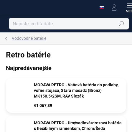
Prejsť
na
obsah
Hľadať
Vodovodné batérie
Retro batérie
Najpredávanejšie
MORAVA RETRO - Vaňová batéria do podlahy,
voľne stojaca, Stará mosadz (Bronz)
MK150.5/2SM, RAV Slezák
€1 067,89
MORAVA RETRO - Umývadlová/drezová batéria
s flexibilným ramienkom, Chróm/Šedá