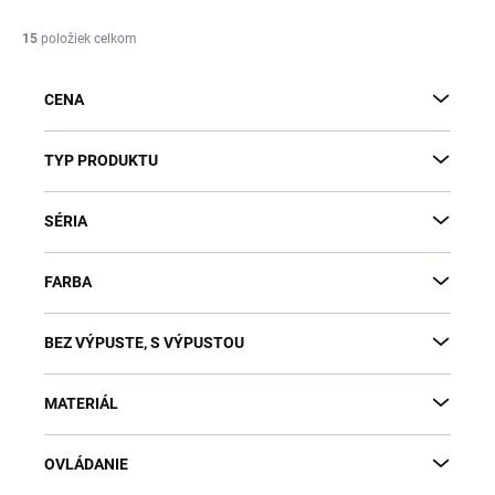
n
i
15
položiek celkom
e
p
CENA
r
o
d
TYP PRODUKTU
u
k
SÉRIA
t
o
v
FARBA
BEZ VÝPUSTE, S VÝPUSTOU
MATERIÁL
OVLÁDANIE