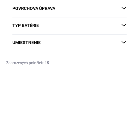
POVRCHOVÁ ÚPRAVA
TYP BATÉRIE
UMIESTNENIE
Zobrazených položiek:
15
V
ý
p
i
s
p
r
o
d
u
NIL -
NIL - Sprchová batéria