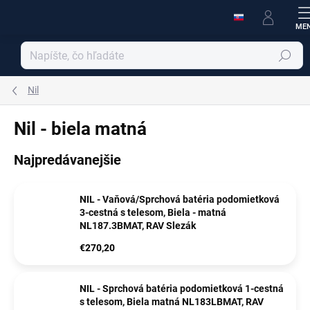
Prejsť
na
obsah
Hľadať
Nil
Nil - biela matná
Najpredávanejšie
NIL - Vaňová/Sprchová batéria podomietková
3-cestná s telesom, Biela - matná
NL187.3BMAT, RAV Slezák
€270,20
NIL - Sprchová batéria podomietková 1-cestná
s telesom, Biela matná NL183LBMAT, RAV