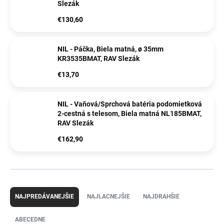
Slezák
€130,60
NIL - Páčka, Biela matná, ø 35mm
KR3535BMAT, RAV Slezák
€13,70
NIL - Vaňová/Sprchová batéria podomietková
2-cestná s telesom, Biela matná NL185BMAT,
RAV Slezák
€162,90
R
a
NAJPREDÁVANEJŠIE
NAJLACNEJŠIE
NAJDRAHŠIE
d
e
ABECEDNE