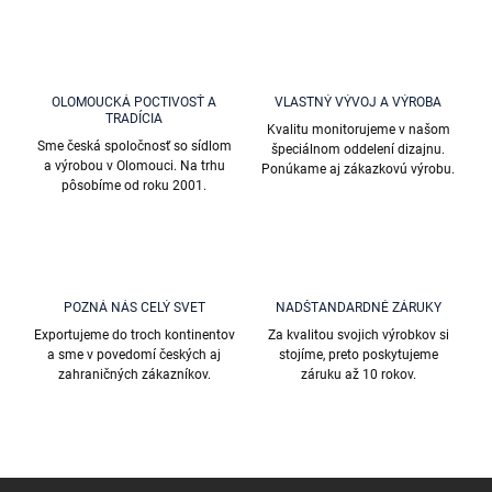
k
c
o
i
e
v
p
a
r
OLOMOUCKÁ POCTIVOSŤ A
VLASTNÝ VÝVOJ A VÝROBA
n
TRADÍCIA
v
Kvalitu monitorujeme v našom
i
k
Sme česká spoločnosť so sídlom
špeciálnom oddelení dizajnu.
e
y
a výrobou v Olomouci. Na trhu
Ponúkame aj zákazkovú výrobu.
v
pôsobíme od roku 2001.
ý
p
i
s
u
POZNÁ NÁS CELÝ SVET
NADŠTANDARDNÉ ZÁRUKY
Exportujeme do troch kontinentov
Za kvalitou svojich výrobkov si
a sme v povedomí českých aj
stojíme, preto poskytujeme
zahraničných zákazníkov.
záruku až 10 rokov.
Z