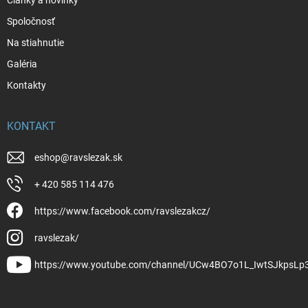
Spoločnosť
Na stiahnutie
Galéria
Kontakty
KONTAKT
eshop
@
ravslezak.sk
+ 420 585 114 476
https://www.facebook.com/ravslezakcz/
ravslezak/
https://www.youtube.com/channel/UCw4BO7o1L_IwtSJkpsLp