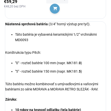
€59,29
€48,20 bez DPH
Do košíka
Nástenná sprchová batéria
(3/4" horný výstup pre tyč).
Táto batéria je vybavená keramickými 1/2" vrchnákmi
MD0093
Konštrukcia typu Pitch:
"0" - rozteč batérie 100 mm (napr.
MK181.
0
)
"5" - rozteč batérie 150 mm (napr.
MK181.
5
)
Túto batériu možno kombinovať s umývadlovými a vaňovými
batériami zo série MORAVA a MORAVA RETRO SLEZÁK - RAV.
Záruka:
10 rokov na tesnosť odliatku (tela batérie)