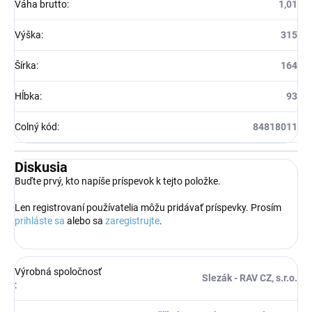
Váha brutto
:
1,01
Výška
:
315
Šírka
:
164
Hĺbka
:
93
Colný kód
:
84818011
Diskusia
Buďte prvý, kto napíše príspevok k tejto položke.
Len registrovaní používatelia môžu pridávať príspevky. Prosím
prihláste sa
alebo sa
zaregistrujte
.
Výrobná spoločnosť
Slezák - RAV CZ, s.r.o.
: