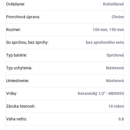
Ovládanie
:
Kohútikové
Povrchová úprava
:
Chróm
Rozmer
:
100 mm, 150 mm
So sprchou, bez sprchy
:
bez sprchového setu
Typ batérie
:
Sprchová
Typ uchytenia
:
Nástenné
Umiestnenie
:
Nástenná
Vršky
:
Keramický 1/2'' - MD0093
Záruka tesnosti
:
10 rokov
Váha netto
:
0,8