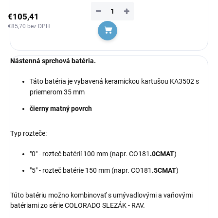
−
+
€105,41
€85,70 bez DPH
Do košíka
Nástenná sprchová batéria.
Táto batéria je vybavená keramickou kartušou KA3502 s
priemerom 35 mm
čierny matný povrch
Typ rozteče:
"0" - rozteč batérií 100 mm (napr. CO181
.0CMAT
)
"5" - rozteč batérie 150 mm (napr. CO181
.5CMAT
)
Túto batériu možno kombinovať s umývadlovými a vaňovými
batériami zo série COLORADO SLEZÁK - RAV.