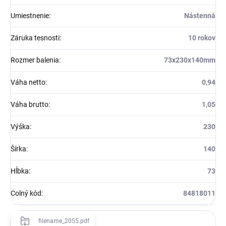
Umiestnenie
:
Nástenná
Záruka tesnosti
:
10 rokov
Rozmer balenia
:
73x230x140mm
Váha netto
:
0,94
Váha brutto
:
1,05
Výška
:
230
Šírka
:
140
Hĺbka
:
73
Colný kód
:
84818011
filename_2055.pdf