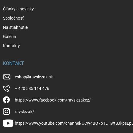
Články a novinky
Spoločnosť
Na stiahnutie
Galéria
Kontakty
KONTAKT
eshop
@
ravslezak.sk
+ 420 585 114 476
https://www.facebook.com/ravslezakcz/
ravslezak/
https://www.youtube.com/channel/UCw4BO7o1L_IwtSJkpsLp