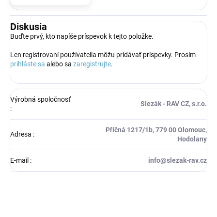
Diskusia
Buďte prvý, kto napíše príspevok k tejto položke.
Len registrovaní používatelia môžu pridávať príspevky. Prosím
prihláste sa
alebo sa
zaregistrujte
.
Výrobná spoločnosť
Slezák - RAV CZ, s.r.o.
:
Příčná 1217/1b, 779 00 Olomouc,
Adresa
:
Hodolany
E-mail
:
info@slezak-rav.cz