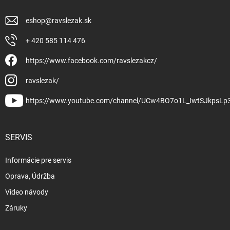
eshop
@
ravslezak.sk
+ 420 585 114 476
https://www.facebook.com/ravslezakcz/
ravslezak/
https://www.youtube.com/channel/UCw4BO7o1L_IwtSJkpsLp
SERVIS
Informácie pre servis
Oprava, Údržba
Video návody
Záruky