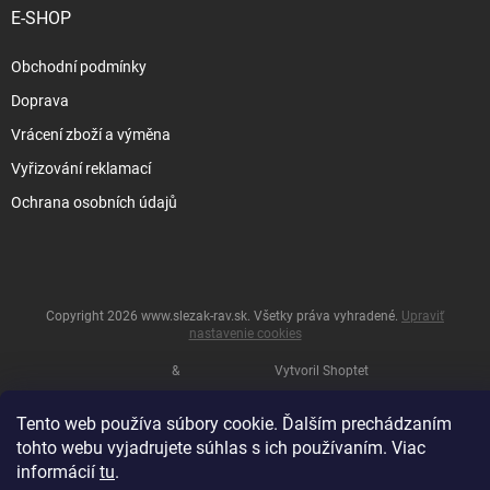
E-SHOP
Obchodní podmínky
Doprava
Vrácení zboží a výměna
Vyřizování reklamací
Ochrana osobních údajů
Copyright 2026
www.slezak-rav.sk
. Všetky práva vyhradené.
Upraviť
nastavenie cookies
&
Vytvoril Shoptet
Tento web používa súbory cookie. Ďalším prechádzaním
tohto webu vyjadrujete súhlas s ich používaním. Viac
informácií
tu
.