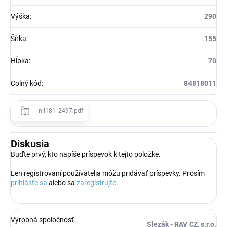
Výška
:
290
Šírka
:
155
Hĺbka
:
70
Colný kód
:
84818011
nil181_2497.pdf
Diskusia
Buďte prvý, kto napíše príspevok k tejto položke.
Len registrovaní používatelia môžu pridávať príspevky. Prosím
prihláste sa
alebo sa
zaregistrujte
.
Výrobná spoločnosť
Slezák - RAV CZ, s.r.o.