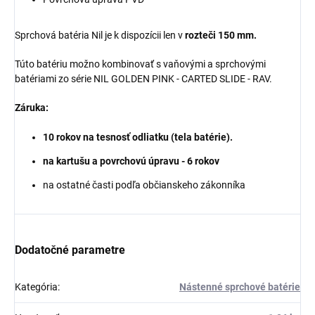
Sprchová batéria Nil je k dispozícii len v
rozteči 150 mm.
Túto batériu možno kombinovať s vaňovými a sprchovými
batériami zo série NIL GOLDEN PINK - CARTED SLIDE - RAV.
Záruka:
10 rokov na tesnosť odliatku (tela batérie).
na kartušu a povrchovú úpravu - 6 rokov
na ostatné časti podľa občianskeho zákonníka
Dodatočné parametre
Kategória
:
Nástenné sprchové batérie