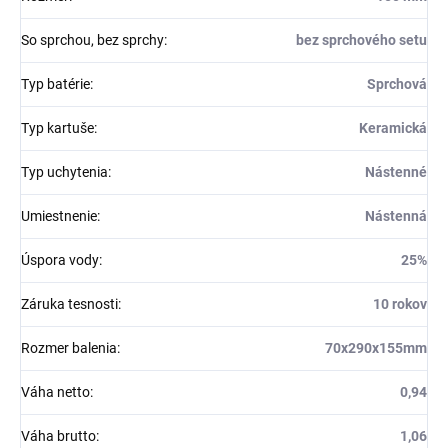
So sprchou, bez sprchy
:
bez sprchového setu
Typ batérie
:
Sprchová
Typ kartuše
:
Keramická
Typ uchytenia
:
Nástenné
Umiestnenie
:
Nástenná
Úspora vody
:
25%
Záruka tesnosti
:
10 rokov
Rozmer balenia
:
70x290x155mm
Váha netto
:
0,94
Váha brutto
:
1,06