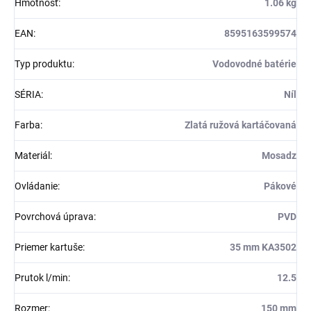
Hmotnosť
:
1.06 kg
EAN
:
8595163599574
Typ produktu
:
Vodovodné batérie
SÉRIA
:
Níl
Farba
:
Zlatá ružová kartáčovaná
Materiál
:
Mosadz
Ovládanie
:
Pákové
Povrchová úprava
:
PVD
Priemer kartuše
:
35 mm KA3502
Prutok l/min
:
12.5
Rozmer
:
150 mm