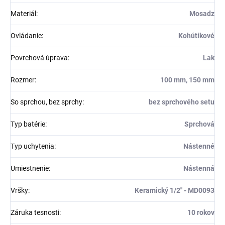
Materiál
:
Mosadz
Ovládanie
:
Kohútikové
Povrchová úprava
:
Lak
Rozmer
:
100 mm, 150 mm
So sprchou, bez sprchy
:
bez sprchového setu
Typ batérie
:
Sprchová
Typ uchytenia
:
Nástenné
Umiestnenie
:
Nástenná
Vršky
:
Keramický 1/2'' - MD0093
Záruka tesnosti
:
10 rokov