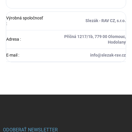
Výrobná spoločnosť
Slezák - RAV CZ, s.r.o.
:
Příčná 1217/1b, 779 00 Olomouc,
Adresa
:
Hodolany
E-mail
:
info@slezak-rav.cz
Z
á
p
ä
t
i
ODOBERAŤ NEWSLETTER