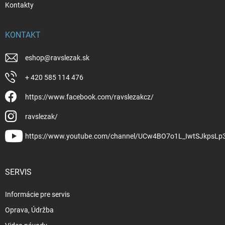
Kontakty
KONTAKT
eshop
@
ravslezak.sk
+ 420 585 114 476
https://www.facebook.com/ravslezakcz/
ravslezak/
https://www.youtube.com/channel/UCw4BO7o1L_IwtSJkpsLp
SERVIS
Informácie pre servis
Oprava, Údržba