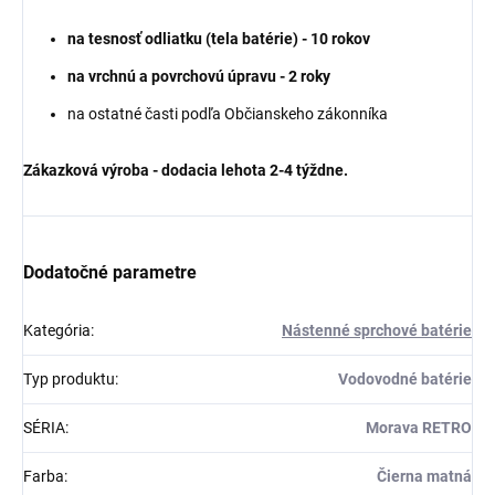
na tesnosť odliatku (tela batérie) - 10 rokov
na vrchnú a povrchovú
úpravu
- 2 roky
na ostatné časti podľa Občianskeho zákonníka
Zákazková výroba - dodacia lehota 2-4 týždne.
Dodatočné parametre
Kategória
:
Nástenné sprchové batérie
Typ produktu
:
Vodovodné batérie
SÉRIA
:
Morava RETRO
Farba
:
Čierna matná