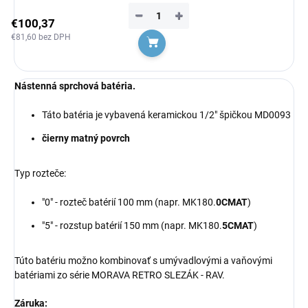
−
+
€100,37
€81,60 bez DPH
Do košíka
Nástenná sprchová batéria.
Táto batéria je vybavená keramickou 1/2" špičkou MD0093
čierny matný povrch
Typ rozteče:
"0" - rozteč batérií 100 mm (napr.
MK180.
0CMAT
)
"5" - rozstup batérií 150 mm (napr.
MK180.
5CMAT
)
Túto batériu možno kombinovať s umývadlovými a vaňovými
batériami zo série
MORAVA RETRO SLEZÁK - RAV.
Záruka: