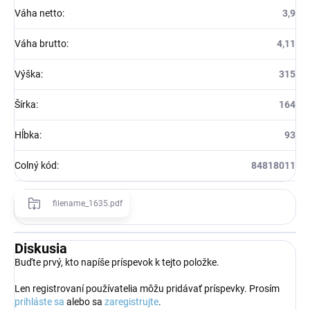
Váha netto
:
3,9
Váha brutto
:
4,11
Výška
:
315
Šírka
:
164
Hĺbka
:
93
Colný kód
:
84818011
filename_1635.pdf
Diskusia
Buďte prvý, kto napíše príspevok k tejto položke.
Len registrovaní používatelia môžu pridávať príspevky. Prosím
prihláste sa
alebo sa
zaregistrujte
.