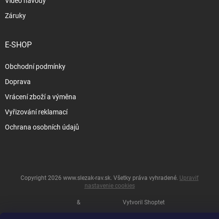
Video návody
Záruky
E-SHOP
Obchodní podmínky
Doprava
Vrácení zboží a výměna
Vyřizování reklamací
Ochrana osobních údajů
Copyright 2026
www.slezak-rav.sk
. Všetky práva vyhradené.
Upraviť
nastavenie cookies
&
Vytvoril Shoptet