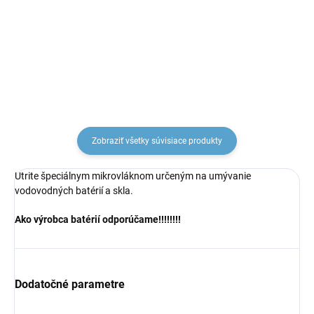
cestná s telesom, Čierna
cestná s telesom, Chróm
- matná VT483LCMAT,
VT483L, RAV Slezák
€160,64
€104,43
RAV Slezák
Zobraziť všetky súvisiace produkty
Utrite špeciálnym mikrovláknom určeným na umývanie
vodovodných batérií a skla.
Ako výrobca batérií odporúčame!!!!!!!!
Dodatočné parametre