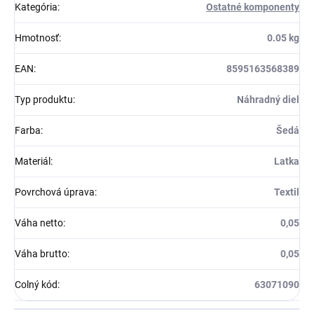
Kategória
:
Ostatné komponenty
Hmotnosť
:
0.05 kg
EAN
:
8595163568389
Typ produktu
:
Náhradný diel
Farba
:
Šedá
Materiál
:
Latka
Povrchová úprava
:
Textil
Váha netto
:
0,05
Váha brutto
:
0,05
Colný kód
:
63071090