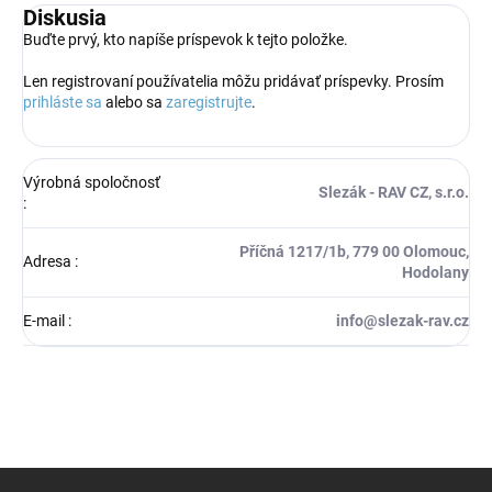
Diskusia
Buďte prvý, kto napíše príspevok k tejto položke.
Len registrovaní používatelia môžu pridávať príspevky. Prosím
prihláste sa
alebo sa
zaregistrujte
.
Výrobná spoločnosť
Slezák - RAV CZ, s.r.o.
:
Příčná 1217/1b, 779 00 Olomouc,
Adresa
:
Hodolany
E-mail
:
info@slezak-rav.cz
Z