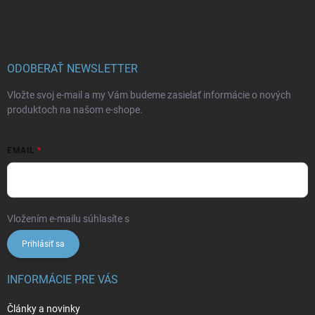
á
p
ä
t
i
ODOBERAŤ NEWSLETTER
e
Vložte svoj e-mail a my Vám budeme zasielať informácie o nových
produktoch na našom e-shope.
EMAIL
Vložením e-mailu súhlasíte s
podmienkami ochrany osobných údajov
Prihlásiť sa
INFORMÁCIE PRE VÁS
Články a novinky