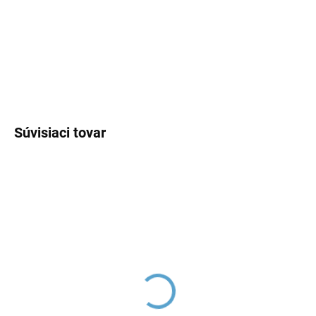
−
+
Pridať do košíka
DETAILNÉ INFORMÁCIE
OPÝTAŤ SA
Súvisiaci tovar
VLTAVA - Sprchová
VLTAVA - Sprchová
batéria podomietková 1-
batéria podomietková 1-