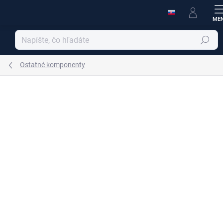
Prejsť
na
obsah
Hľadať
Ostatné komponenty
Podrobnosti hodnotenia
Neohodnotené
ZNAČKA:
RAV SLEZÁK