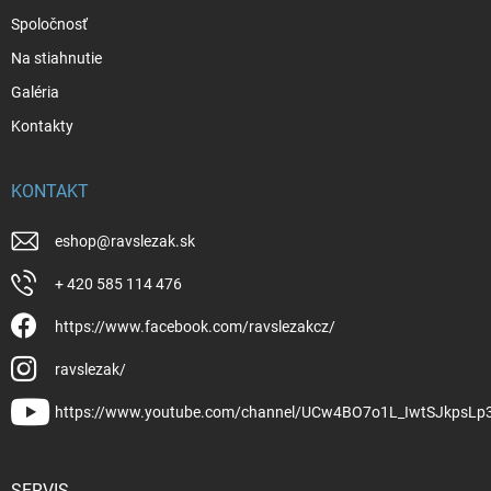
Spoločnosť
Na stiahnutie
Galéria
Kontakty
KONTAKT
eshop
@
ravslezak.sk
+ 420 585 114 476
https://www.facebook.com/ravslezakcz/
ravslezak/
https://www.youtube.com/channel/UCw4BO7o1L_IwtSJkpsLp
SERVIS