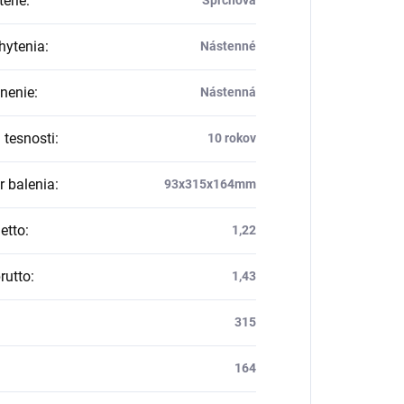
térie
:
hytenia
:
Nástenné
nenie
:
Nástenná
 tesnosti
:
10 rokov
 balenia
:
93x315x164mm
etto
:
1,22
rutto
:
1,43
315
164