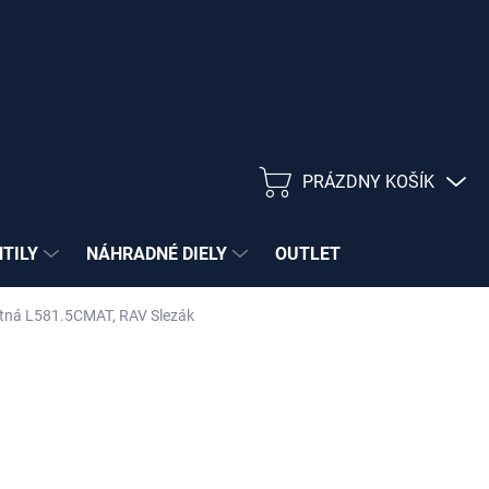
PRÁZDNY KOŠÍK
NÁKUPNÝ
KOŠÍK
NTILY
NÁHRADNÉ DIELY
OUTLET
matná L581.5CMAT, RAV Slezák