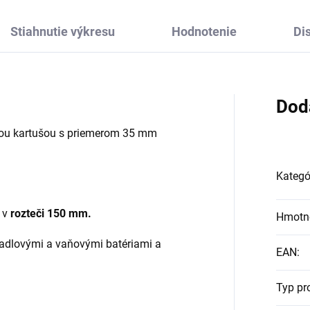
Stiahnutie výkresu
Hodnotenie
Di
Dod
kou kartušou s priemerom 35 mm
Kategó
n v
rozteči 150 mm.
Hmotn
adlovými a vaňovými batériami a
EAN
:
Typ pr