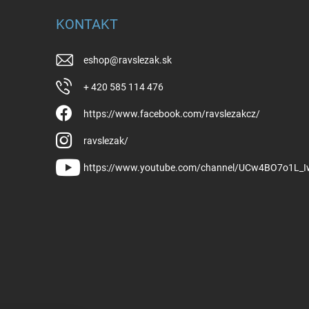
KONTAKT
eshop
@
ravslezak.sk
+ 420 585 114 476
https://www.facebook.com/ravslezakcz/
ravslezak/
https://www.youtube.com/channel/UCw4BO7o1L_