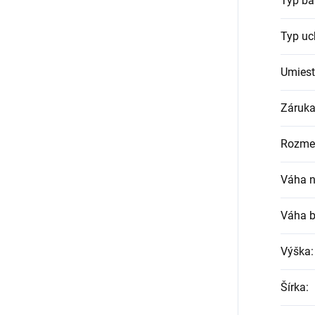
Typ ba
Typ uc
Umiest
Záruka
Rozmer
Váha n
Váha b
Výška
:
Šírka
: