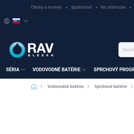
Prejsť
Články a novinky
Spoločnosť
Na stiahnutie
na
obsah
SÉRIA
VODOVODNÉ BATÉRIE
SPRCHOVÝ PROG
Domov
Vodovodné batérie
Sprchové batérie
Neohodnotené
Podrobnosti hodnote