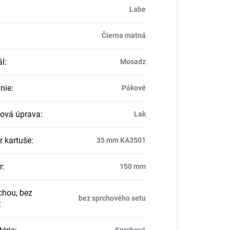
Labe
Čierna matná
ál
:
Mosadz
nie
:
Pákové
ová úprava
:
Lak
r kartuše
:
35 mm KA3501
r
:
150 mm
chou, bez
bez sprchového setu
:
Sprchová