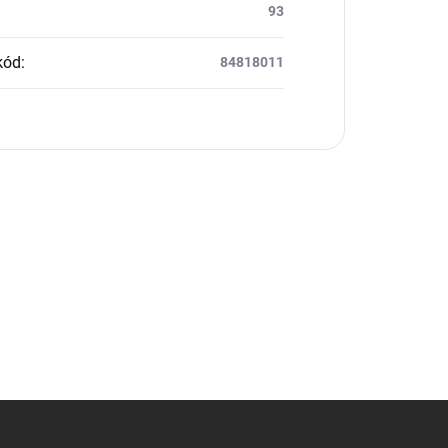
93
kód
:
84818011