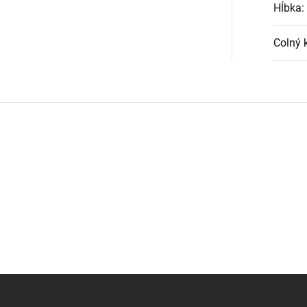
Hĺbka
:
Colný 