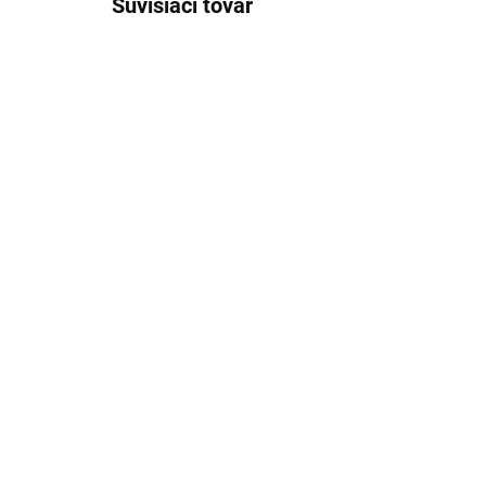
Súvisiaci tovar
LABE - Umývadlová
LA
batéria bez výpuste,
Um
Čierna - matná
bat
L526.0CMAT, RAV Slezák
Či
€159,65
€2
L5
Sl