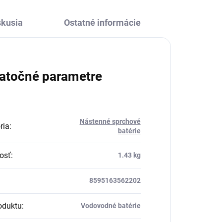
skusia
Ostatné informácie
atočné parametre
Nástenné sprchové
ria
:
batérie
osť
:
1.43 kg
8595163562202
oduktu
:
Vodovodné batérie