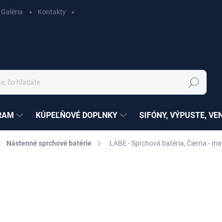
Galéria
Kontakty
Hľadať
RAM
KÚPEĽŇOVÉ DOPLNKY
SIFÓNY, VÝPUSTE, VE
Nástenné sprchové batérie
LABE - Sprchová batéria, Čierna - 
ZNAČKA:
RAV SLEZÁK
nia
SÉRIA:
LABE
€160,15
€130,20 bez DPH