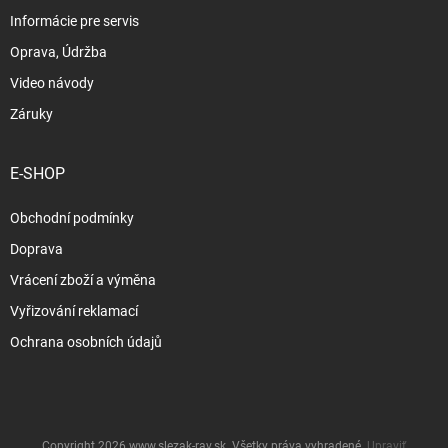
Informácie pre servis
Oprava, Údržba
Video návody
Záruky
E-SHOP
Obchodní podmínky
Doprava
Vrácení zboží a výměna
Vyřizování reklamací
Ochrana osobních údajů
Copyright 2026
www.slezak-rav.sk
. Všetky práva vyhradené.
Upraviť