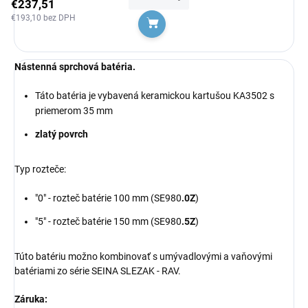
€237,51
€193,10 bez DPH
Do košíka
Nástenná sprchová batéria.
Táto batéria je vybavená keramickou kartušou KA3502 s
priemerom 35 mm
zlatý povrch
Typ rozteče:
"0" - rozteč batérie 100 mm (SE980
.0Z
)
"5" - rozteč batérie 150 mm (SE980
.5Z
)
Túto batériu možno kombinovať s umývadlovými a vaňovými
batériami zo série SEINA SLEZAK - RAV.
Záruka: