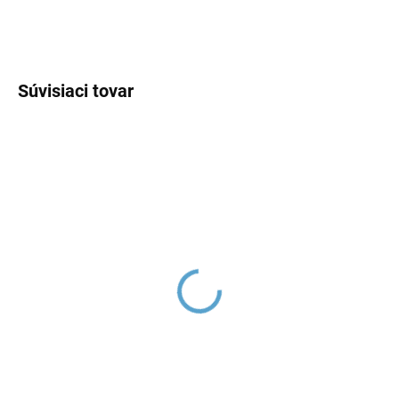
OPÝTAŤ SA
Súvisiaci tovar
Ručná sprcha, Zlatá -
Držiak sprchy, Zlatá -
lesklá PS0009Z, RAV
lesklá MD0904Z, RAV
Slezák
Slezák
€42,19
€15,87