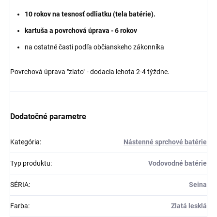
10 rokov na tesnosť odliatku (tela batérie).
kartuša a povrchová úprava - 6 rokov
na ostatné časti podľa občianskeho zákonníka
Povrchová úprava "zlato" - dodacia lehota 2-4 týždne.
Dodatočné parametre
Kategória
:
Nástenné sprchové batérie
Typ produktu
:
Vodovodné batérie
SÉRIA
:
Seina
Farba
:
Zlatá lesklá