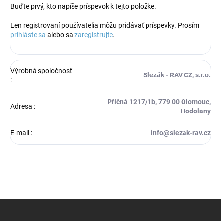
Buďte prvý, kto napíše príspevok k tejto položke.
Len registrovaní používatelia môžu pridávať príspevky. Prosím
prihláste sa
alebo sa
zaregistrujte
.
Výrobná spoločnosť
Slezák - RAV CZ, s.r.o.
:
Příčná 1217/1b, 779 00 Olomouc,
Adresa
:
Hodolany
E-mail
:
info@slezak-rav.cz
Z
á