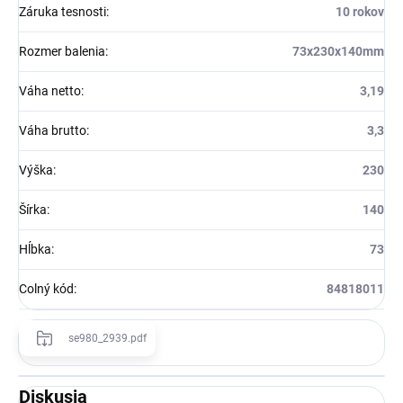
Záruka tesnosti
:
10 rokov
Rozmer balenia
:
73x230x140mm
Váha netto
:
3,19
Váha brutto
:
3,3
Výška
:
230
Šírka
:
140
Hĺbka
:
73
Colný kód
:
84818011
se980_2939.pdf
Diskusia