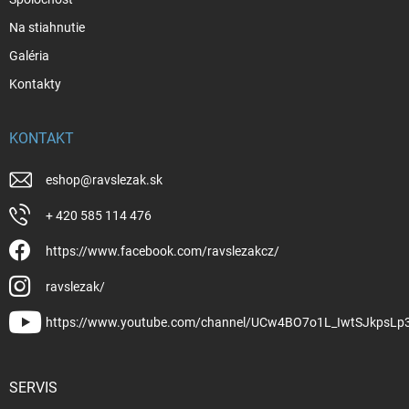
Na stiahnutie
Galéria
Kontakty
KONTAKT
eshop
@
ravslezak.sk
+ 420 585 114 476
https://www.facebook.com/ravslezakcz/
ravslezak/
https://www.youtube.com/channel/UCw4BO7o1L_IwtSJkpsLp
SERVIS