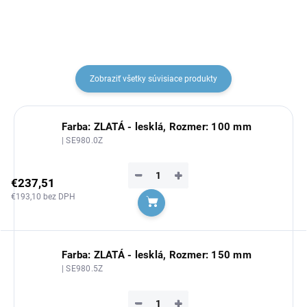
Zobraziť všetky súvisiace produkty
Farba: ZLATÁ - lesklá, Rozmer: 100 mm
| SE980.0Z
−
+
€237,51
€193,10 bez DPH
Do košíka
Farba: ZLATÁ - lesklá, Rozmer: 150 mm
| SE980.5Z
−
+