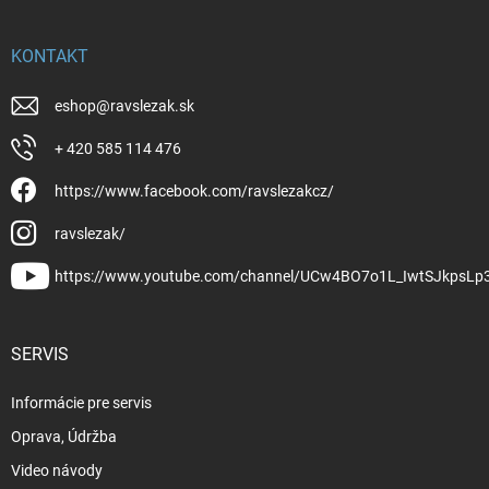
KONTAKT
eshop
@
ravslezak.sk
+ 420 585 114 476
https://www.facebook.com/ravslezakcz/
ravslezak/
https://www.youtube.com/channel/UCw4BO7o1L_IwtSJkpsLp
SERVIS
Informácie pre servis
Oprava, Údržba
Video návody