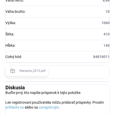
Váha netto
:
8,88
Váha brutto
:
10
Výška
:
1060
Šírka
:
410
Hĺbka
:
140
Colný kód
:
84818011
filename_2015.pdf
Diskusia
Buďte prvý, kto napíše príspevok k tejto položke.
Len registrovaní používatelia môžu pridávať príspevky. Prosím
prihláste sa
alebo sa
zaregistrujte
.