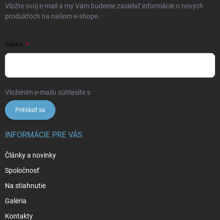
Vložte svoj e-mail a my Vám budeme zasielať informácie o nových
produktoch na našom e-shope.
EMAIL
Vložením e-mailu súhlasíte s
podmienkami ochrany osobných údajov
Prihlásiť sa
INFORMÁCIE PRE VÁS
Články a novinky
Spoločnosť
Na stiahnutie
Galéria
Kontakty