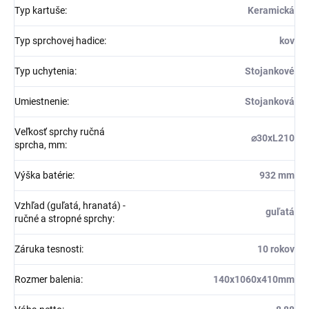
Typ kartuše
:
Keramická
Typ sprchovej hadice
:
kov
Typ uchytenia
:
Stojankové
Umiestnenie
:
Stojanková
Veľkosť sprchy ručná
⌀30xL210
sprcha, mm
:
Výška batérie
:
932 mm
Vzhľad (guľatá, hranatá) -
guľatá
ručné a stropné sprchy
:
Záruka tesnosti
:
10 rokov
Rozmer balenia
:
140x1060x410mm