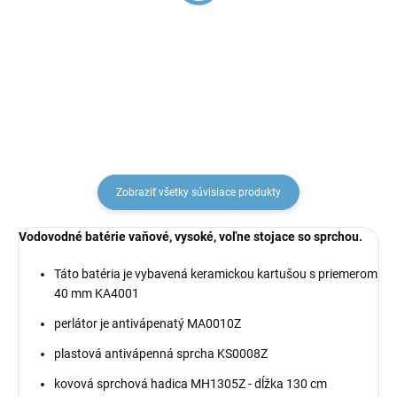
s výpustou, Zlatá - lesklá
batéria, Zlatá - lesklá
SE945.0KZ, RAV Slezák
SE980.5Z, RAV Slezák
€227,92
€237,51
Zobraziť všetky súvisiace produkty
Vodovodné batérie vaňové, vysoké, voľne stojace so sprchou.
Táto batéria je vybavená keramickou kartušou s priemerom
40 mm KA4001
perlátor je antivápenatý MA0010Z
plastová antivápenná sprcha KS0008Z
kovová sprchová hadica MH1305Z - dĺžka 130 cm