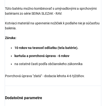
Túto batériu možno kombinovať s umývadlovými a sprchovými
batériami zo série
SEINA
SLEZAK - RAV.
Kotviaci materiál na upevnenie nožičiek k podlahe nie je súčasťou
balenia.
Záruka:
10 rokov na tesnosť odliatku (tela batérie).
kartuša a povrchová úprava - 6 rokov
na ostatné časti podľa občianskeho zákonníka
Povrchová úprava "zlatá" - dodacia lehota 4-6 týždňov.
Dodatočné parametre