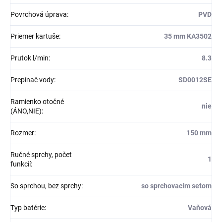
Povrchová úprava
:
PVD
Priemer kartuše
:
35 mm KA3502
Prutok l/min
:
8.3
Prepínač vody
:
SD0012SE
Ramienko otočné
nie
(ÁNO,NIE)
:
Rozmer
:
150 mm
Ručné sprchy, počet
1
funkcií
:
So sprchou, bez sprchy
:
so sprchovacím setom
Typ batérie
:
Vaňová