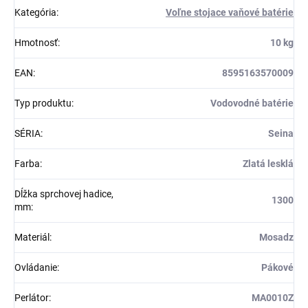
Kategória
:
Voľne stojace vaňové batérie
Hmotnosť
:
10 kg
EAN
:
8595163570009
Typ produktu
:
Vodovodné batérie
SÉRIA
:
Seina
Farba
:
Zlatá lesklá
Dĺžka sprchovej hadice,
1300
mm
:
Materiál
:
Mosadz
Ovládanie
:
Pákové
Perlátor
:
MA0010Z