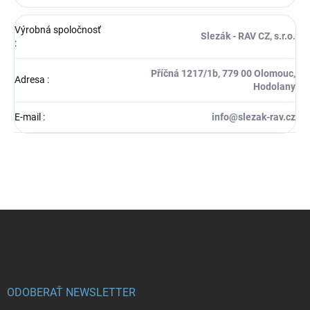
Výrobná spoločnosť
Slezák - RAV CZ, s.r.o.
:
Příčná 1217/1b, 779 00 Olomouc,
Adresa
:
Hodolany
E-mail
:
info@slezak-rav.cz
Z
á
p
ä
t
i
ODOBERAŤ NEWSLETTER
e