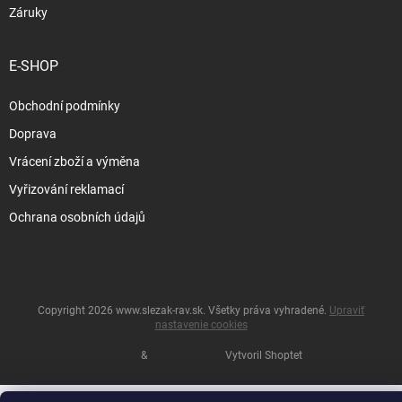
Záruky
E-SHOP
Obchodní podmínky
Doprava
Vrácení zboží a výměna
Vyřizování reklamací
Ochrana osobních údajů
Copyright 2026
www.slezak-rav.sk
. Všetky práva vyhradené.
Upraviť
nastavenie cookies
&
Vytvoril Shoptet