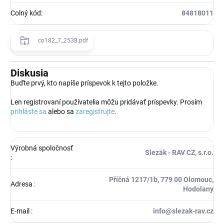
Colný kód
:
84818011
co182_7_2538.pdf
Diskusia
Buďte prvý, kto napíše príspevok k tejto položke.
Len registrovaní používatelia môžu pridávať príspevky. Prosím
prihláste sa
alebo sa
zaregistrujte
.
Výrobná spoločnosť
Slezák - RAV CZ, s.r.o.
:
Příčná 1217/1b, 779 00 Olomouc,
Adresa
:
Hodolany
E-mail
:
info@slezak-rav.cz