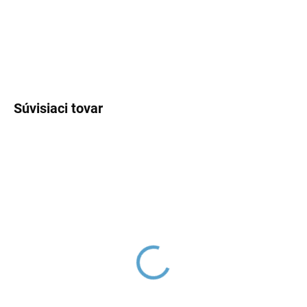
cena:
DETAILNÉ INFORMÁCIE
OPÝTAŤ SA
Súvisiaci tovar
COLORADO -
COLORADO - Vaňová
Umývadlová batéria bez
batéria, Čierna - matná
výpuste, Čierna - matná
CO154.5CMAT, RAV