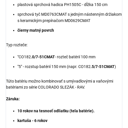
plastová sprchová hadica PH1505C - dĺžka 150 cm
sprchová tyč MD0763CMAT s jedným nástenným držiakom
s keramickým prepínačom MD0629CMAT
čierny matný povrch
Typ rozteče:
"CO182
.0/7-51CMAT
- rozteč batérií 100 mm
"5" - rozstup batérií 150 mm (napr. CO182
.5/7-51CMAT
)
Túto batériu možno kombinovať s umývadlovými a vaňovými
batériami zo série COLORADO SLEZÁK - RAV.
Záruka:
10 rokov na tesnosť odliatku (tela batérie).
kartuša - 6 rokov