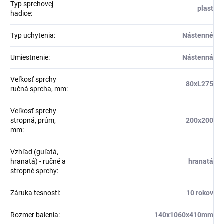
Typ sprchovej
plast
hadice
:
Typ uchytenia
:
Nástenné
Umiestnenie
:
Nástenná
Veľkosť sprchy
80xL275
ručná sprcha, mm
:
Veľkosť sprchy
stropná, prúm,
200x200
mm
:
Vzhľad (guľatá,
hranatá) - ručné a
hranatá
stropné sprchy
:
Záruka tesnosti
:
10 rokov
Rozmer balenia
:
140x1060x410mm