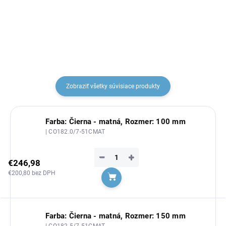
CO126.0CMAT, RAV
Slezák
€94,34
€128,04
Slezák
Zobraziť všetky súvisiace produkty
Farba: Čierna - matná, Rozmer: 100 mm
| CO182.0/7-51CMAT
−
+
€246,98
€200,80 bez DPH
Do košíka
Farba: Čierna - matná, Rozmer: 150 mm