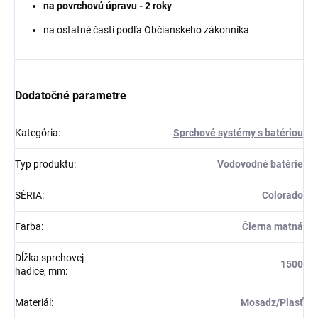
na povrchovú úpravu - 2 roky
na ostatné časti podľa Občianskeho zákonníka
Dodatočné parametre
Kategória
:
Sprchové systémy s batériou
Typ produktu
:
Vodovodné batérie
SÉRIA
:
Colorado
Farba
:
Čierna matná
Dĺžka sprchovej
1500
hadice, mm
:
Materiál
:
Mosadz/Plasť