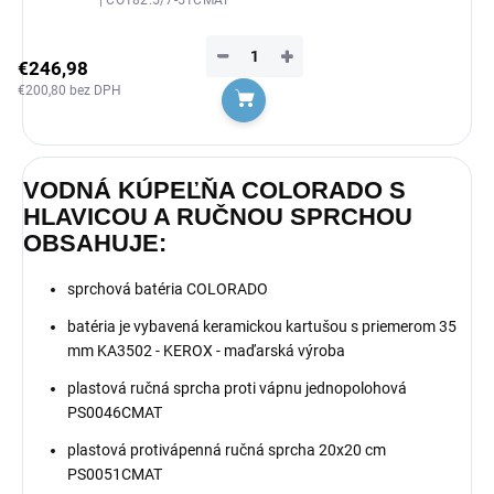
| CO182.5/7-51CMAT
−
+
€246,98
€200,80 bez DPH
Do košíka
VODNÁ KÚPEĽŇA COLORADO S
HLAVICOU A RUČNOU SPRCHOU
OBSAHUJE:
sprchová batéria COLORADO
batéria je vybavená keramickou kartušou s priemerom 35
mm KA3502 - KEROX - maďarská výroba
plastová ručná sprcha proti vápnu jednopolohová
PS0046CMAT
plastová protivápenná ručná sprcha 20x20 cm
PS0051CMAT