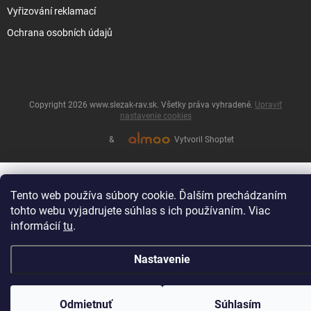
Vyřizování reklamací
Ochrana osobních údajů
Copyright 2026
www.slezak-rav.sk
. Všetky práva vyhradené.
Upraviť
nastavenie cookies
&
Vytvoril Shoptet
Tento web používa súbory cookie. Ďalším prechádzaním
tohto webu vyjadrujete súhlas s ich používaním. Viac
informácií
tu
.
Nastavenie
Odmietnuť
Súhlasím