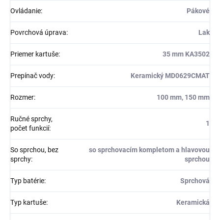
Ovládanie
:
Pákové
Povrchová úprava
:
Lak
Priemer kartuše
:
35 mm KA3502
Prepínač vody
:
Keramický MD0629CMAT
Rozmer
:
100 mm, 150 mm
Ručné sprchy,
1
počet funkcií
:
So sprchou, bez
so sprchovacím kompletom a hlavovou
sprchy
:
sprchou
Typ batérie
:
Sprchová
Typ kartuše
:
Keramická