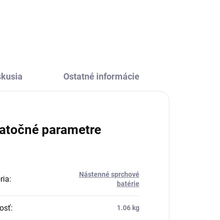
€126,57
skusia
Ostatné informácie
atočné parametre
Nástenné sprchové
ria
:
batérie
osť
:
1.06 kg