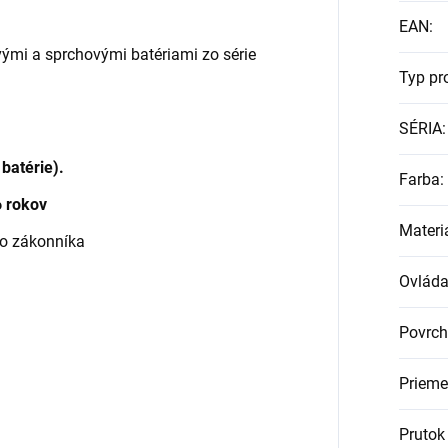
EAN
:
ými a sprchovými batériami zo série
Typ pr
SÉRIA
:
 batérie).
Farba
:
6 rokov
Materi
ho zákonníka
Ovláda
Povrch
Prieme
Prutok