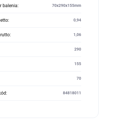
 balenia
:
70x290x155mm
etto
:
0,94
rutto
:
1,06
290
155
70
kód
:
84818011