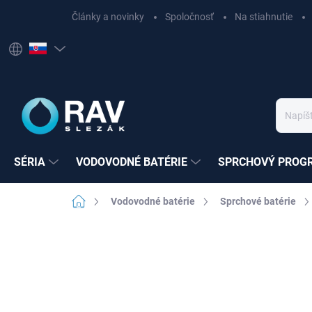
Prejsť
Články a novinky
Spoločnosť
Na stiahnutie
na
obsah
SÉRIA
VODOVODNÉ BATÉRIE
SPRCHOVÝ PROG
Domov
Vodovodné batérie
Sprchové batérie
Neohodnotené
Podrobnosti hodnote