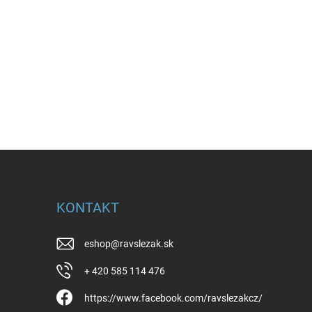
KONTAKT
eshop
@
ravslezak.sk
+ 420 585 114 476
https://www.facebook.com/ravslezakcz/