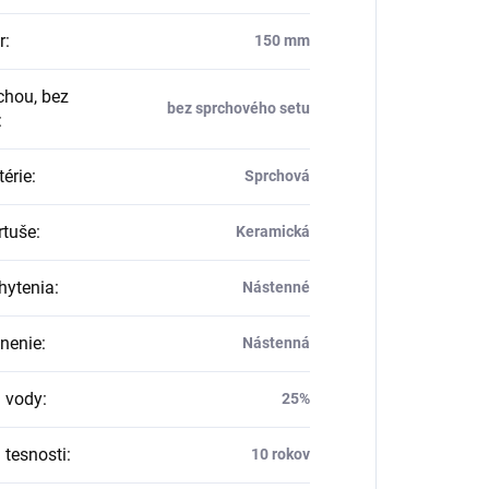
r
:
150 mm
chou, bez
bez sprchového setu
:
térie
:
Sprchová
rtuše
:
Keramická
hytenia
:
Nástenné
nenie
:
Nástenná
 vody
:
25%
 tesnosti
:
10 rokov