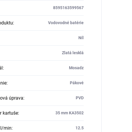
8595163599567
oduktu
:
Vodovodné batérie
Níl
Zlatá lesklá
ál
:
Mosadz
nie
:
Pákové
ová úprava
:
PVD
r kartuše
:
35 mm KA3502
 l/min
:
12.5