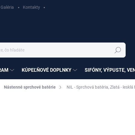
Galéria
Kontakty
Hľadať
RAM
KÚPEĽŇOVÉ DOPLNKY
SIFÓNY, VÝPUSTE, VE
Nástenné sprchové batérie
NIL - Sprchová batéria, Zlatá - leskl
ZNAČKA:
RAV SLEZÁK
nia
SÉRIA:
NÍL
€136,04
€110,60 bez DPH