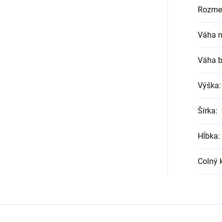
Rozmer
Váha n
Váha b
Výška
:
Šírka
:
Hĺbka
:
Colný 