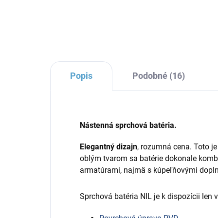
Sl
€79,34
€1
Popis
Podobné (16)
Nástenná sprchová batéria.
Elegantný dizajn
, rozumná cena. Toto je
oblým tvarom sa batérie dokonale komb
armatúrami, najmä s kúpeľňovými dopln
Sprchová batéria NIL je k dispozícii len 