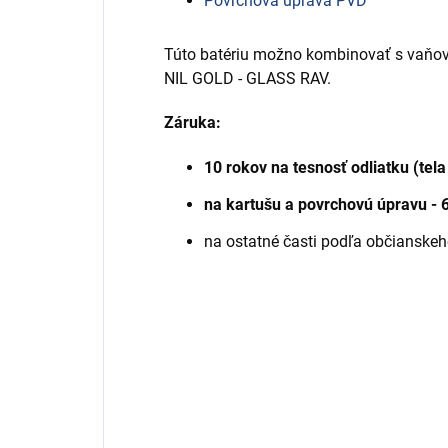
Povrchová úprava PVD
Túto batériu možno kombinovať s vaňov
NIL GOLD - GLASS RAV.
Záruka:
10 rokov na tesnosť odliatku (tela
na kartušu a povrchovú úpravu - 
na ostatné časti podľa občianske