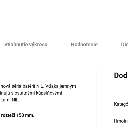
ezák
Slezák
15,99
€200,37
Stiahnutie výkresu
Hodnotenie
Di
Dod
 nová séria batérií NIL. Vďaka jemným
inujú s ostatnými kúpeľňovými
kami NIL.
Kategó
v
rozteči 150 mm.
Hmotn