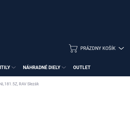
PRÁZDNY KOŠÍK
NÁKUPNÝ
KOŠÍK
NTILY
NÁHRADNÉ DIELY
OUTLET
á NL181.5Z, RAV Slezák