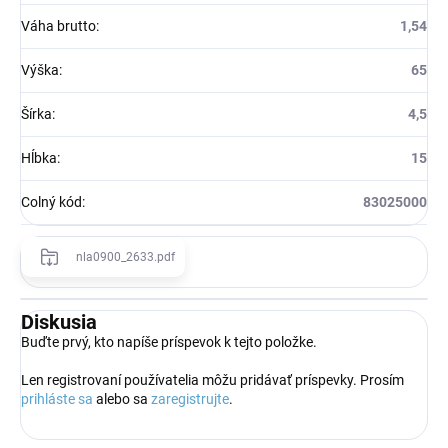
Váha brutto
:
1,54
Výška
:
65
Šírka
:
4,5
Hĺbka
:
15
Colný kód
:
83025000
nla0900_2633.pdf
Diskusia
Buďte prvý, kto napíše príspevok k tejto položke.
Len registrovaní používatelia môžu pridávať príspevky. Prosím
prihláste sa
alebo sa
zaregistrujte
.