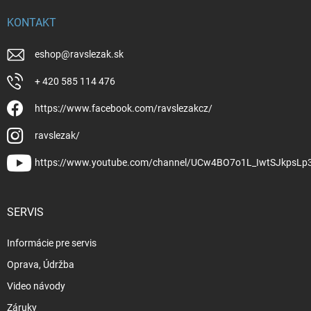
KONTAKT
eshop
@
ravslezak.sk
+ 420 585 114 476
https://www.facebook.com/ravslezakcz/
ravslezak/
https://www.youtube.com/channel/UCw4BO7o1L_IwtSJkpsLp
SERVIS
Informácie pre servis
Oprava, Údržba
Video návody
Záruky