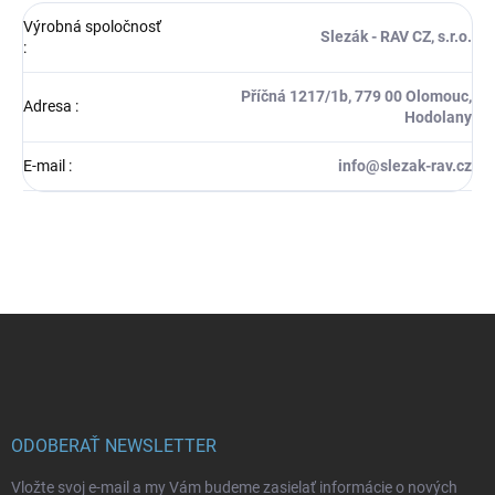
Výrobná spoločnosť
Slezák - RAV CZ, s.r.o.
:
Příčná 1217/1b, 779 00 Olomouc,
Adresa
:
Hodolany
E-mail
:
info@slezak-rav.cz
Z
á
p
ä
t
i
ODOBERAŤ NEWSLETTER
e
Vložte svoj e-mail a my Vám budeme zasielať informácie o nových