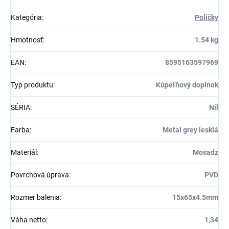
Kategória
:
Poličky
Hmotnosť
:
1.54 kg
EAN
:
8595163597969
Typ produktu
:
Kúpeľňový doplnok
SÉRIA
:
Níl
Farba
:
Metal grey lesklá
Materiál
:
Mosadz
Povrchová úprava
:
PVD
Rozmer balenia
:
15x65x4.5mm
Váha netto
:
1,34