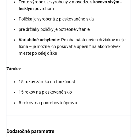
Tento výrobok je vyrobený z mosadze s
kovovo sivým -
lesklým
povrchom
Polička je vyrobená z pieskovaného skla
pre držiaky poličky je potrebné vŕtanie
Variabilné uchytenie:
Poloha nástenných držiakov nie je
fixná – je možné ich posúvať a upevniť na akomkoľvek
mieste po celej dĺžke
Záruka:
15 rokov záruka na funkčnosť
15 rokov na pieskované sklo
6 rokov na povrchovú úpravu
Dodatočné parametre