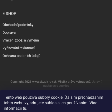
E-SHOP
Obchodní podmínky
Doprava
Vrácení zboží a výměna
Vyřizování reklamací
Ochrana osobních údajů
Copyright 2026
www.slezak-rav.sk
. Všetky práva vyhradené.
Upraviť
nastavenie cookies
&
Vytvoril Shoptet
Tento web používa súbory cookie. Ďalším prechádzaním
tohto webu vyjadrujete súhlas s ich používaním. Viac
informácií
tu
.