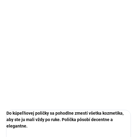
€46,74
€38 bez DPH
Jednotková
SKLADOM
cena:
MOŽNOSTI
DORUČENIA
−
+
Pridať do košíka
DETAILNÉ INFORMÁCIE
OPÝTAŤ SA
Do kúpeľňovej poličky sa pohodlne zmestí všetka kozmetika,
aby ste ju mali vždy po ruke. Polička pôsobí decentne a
elegantne.