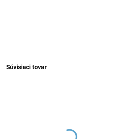
−
+
Pridať do košíka
DETAILNÉ INFORMÁCIE
OPÝTAŤ SA
Súvisiaci tovar
NIL - Vaňová batéria,
Ručná sprcha k bidetovej