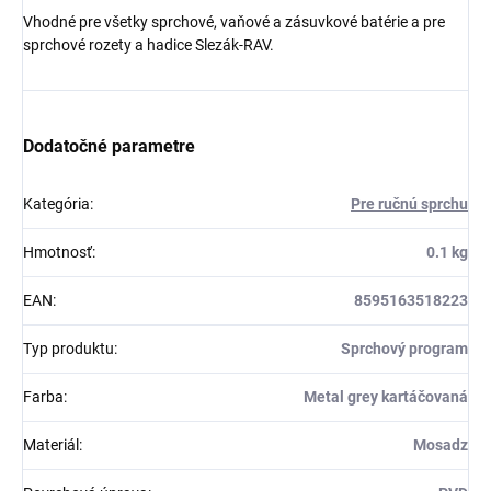
Vhodné pre všetky sprchové, vaňové a zásuvkové batérie a pre
sprchové rozety a hadice Slezák-RAV.
Dodatočné parametre
Kategória
:
Pre ručnú sprchu
Hmotnosť
:
0.1 kg
EAN
:
8595163518223
Typ produktu
:
Sprchový program
Farba
:
Metal grey kartáčovaná
Materiál
:
Mosadz