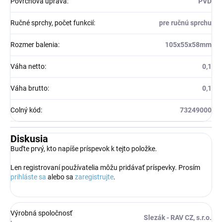
Povrchová úprava
:
PVD
Ručné sprchy, počet funkcií
:
pre ručnú sprchu
Rozmer balenia
:
105x55x58mm
Váha netto
:
0,1
Váha brutto
:
0,1
Colný kód
:
73249000
Diskusia
Buďte prvý, kto napíše príspevok k tejto položke.
Len registrovaní používatelia môžu pridávať príspevky. Prosím
prihláste sa
alebo sa
zaregistrujte
.
Výrobná spoločnosť
Slezák - RAV CZ, s.r.o.