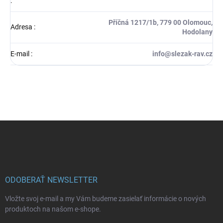
:
Příčná 1217/1b, 779 00 Olomouc,
Adresa
:
Hodolany
E-mail
:
info@slezak-rav.cz
Z
á
p
ä
t
i
ODOBERAŤ NEWSLETTER
e
Vložte svoj e-mail a my Vám budeme zasielať informácie o nových
produktoch na našom e-shope.