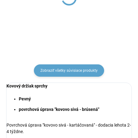
Metal Grey -
batérii so stop ventilom,
kartáčovaná
Metal Grey -
NL154.5MGK, RAV
kartáčovaná
€137,02
€33,58
Slezák
KS0005MGK, RAV Slezák
Zobraziť všetky súvisiace produkty
Kovový držiak sprchy
Pevný
povrchová úprava "kovovo sivá - brúsená"
Povrchová úprava "kovovo sivá - kartáčovaná" - dodacia lehota 2-
4 týždne.