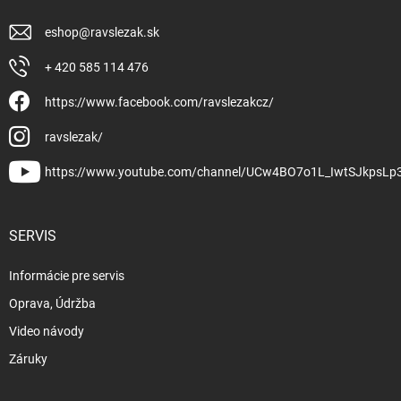
eshop
@
ravslezak.sk
+ 420 585 114 476
https://www.facebook.com/ravslezakcz/
ravslezak/
https://www.youtube.com/channel/UCw4BO7o1L_IwtSJkpsLp
SERVIS
Informácie pre servis
Oprava, Údržba
Video návody
Záruky