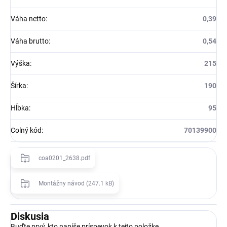
Váha netto
:
0,39
Váha brutto
:
0,54
Výška
:
215
Šírka
:
190
Hĺbka
:
95
Colný kód
:
70139900
coa0201_2638.pdf
Montážny návod (247.1 kB)
Diskusia
Buďte prvý, kto napíše príspevok k tejto položke.