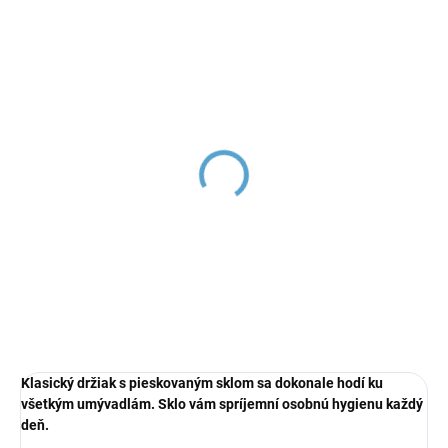
NIL - Umývadlová
NIL - Umývadlová
batéria bez výpuste,
batéria bez výpuste,
Zlatá - kartáčovaná
Biela - matná
NL126.0ZK, RAV Slezák
NL126.0BMAT, RAV
€115,99
€87,33
Slezák
Klasický držiak s pieskovaným sklom sa dokonale hodí ku
všetkým umývadlám. Sklo vám spríjemní osobnú hygienu každý
deň.