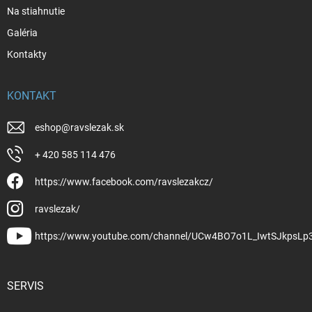
Na stiahnutie
Galéria
Kontakty
KONTAKT
eshop
@
ravslezak.sk
+ 420 585 114 476
https://www.facebook.com/ravslezakcz/
ravslezak/
https://www.youtube.com/channel/UCw4BO7o1L_IwtSJkpsLp
SERVIS