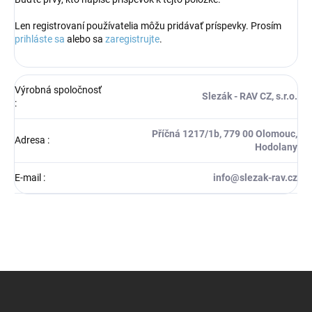
Len registrovaní používatelia môžu pridávať príspevky. Prosím
prihláste sa
alebo sa
zaregistrujte
.
Výrobná spoločnosť
Slezák - RAV CZ, s.r.o.
:
Příčná 1217/1b, 779 00 Olomouc,
Adresa
:
Hodolany
E-mail
:
info@slezak-rav.cz
Z
á
p