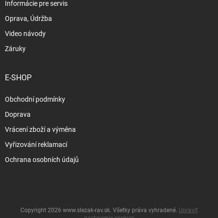
Informácie pre servis
Oprava, Údržba
Video návody
Záruky
E-SHOP
Obchodní podmínky
Doprava
Vrácení zboží a výměna
Vyřizování reklamací
Ochrana osobních údajů
Copyright 2026
www.slezak-rav.sk
. Všetky práva vyhradené.
Upraviť
nastavenie cookies