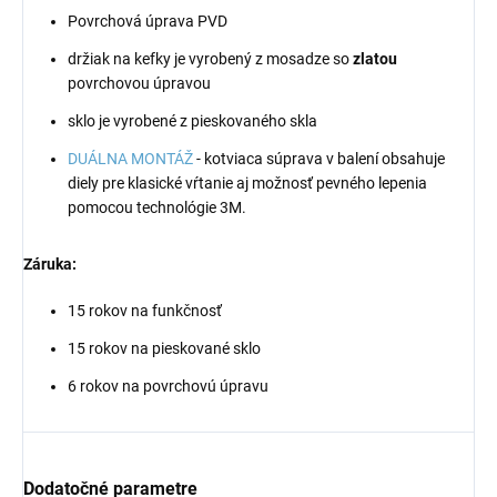
Povrchová úprava PVD
držiak na kefky
je vyrobený z mosadze so
zlatou
povrchovou úpravou
sklo je vyrobené z pieskovaného skla
DUÁLNA MONTÁŽ
- kotviaca súprava v balení obsahuje
diely pre klasické vŕtanie aj možnosť pevného lepenia
pomocou technológie 3M.
Záruka:
15 rokov na funkčnosť
15 rokov na pieskované sklo
6 rokov na povrchovú úpravu
Dodatočné parametre