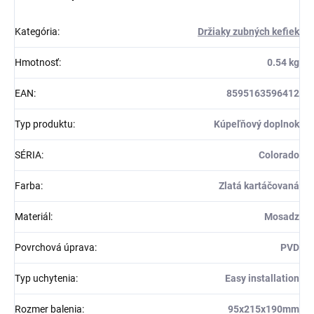
Kategória
:
Držiaky zubných kefiek
Hmotnosť
:
0.54 kg
EAN
:
8595163596412
Typ produktu
:
Kúpeľňový doplnok
SÉRIA
:
Colorado
Farba
:
Zlatá kartáčovaná
Materiál
:
Mosadz
Povrchová úprava
:
PVD
Typ uchytenia
:
Easy installation
Rozmer balenia
:
95x215x190mm