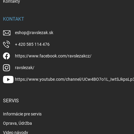
Kontakty
KONTAKT
eshop
@
ravslezak.sk
+ 420 585 114 476
https://www.facebook.com/ravslezakcz/
ravslezak/
https://www.youtube.com/channel/UCw4BO7o1L_IwtSJkpsLp
SERVIS
Informácie pre servis
Oprava, Údržba
Video návody