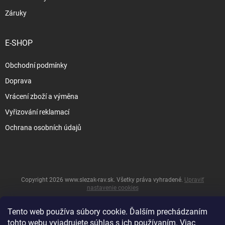
Záruky
E-SHOP
Obchodní podmínky
Doprava
Vrácení zboží a výměna
Vyřizování reklamací
Ochrana osobních údajů
Copyright 2026
www.slezak-rav.sk
. Všetky práva vyhradené.
Upraviť
nastavenie cookies
&
Vytvoril Shoptet
Tento web používa súbory cookie. Ďalším prechádzaním
tohto webu vyjadrujete súhlas s ich používaním. Viac