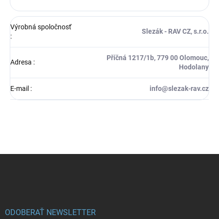
Výrobná spoločnosť
Slezák - RAV CZ, s.r.o.
:
Příčná 1217/1b, 779 00 Olomouc,
Adresa
:
Hodolany
E-mail
:
info@slezak-rav.cz
Z
á
p
ä
t
i
ODOBERAŤ NEWSLETTER