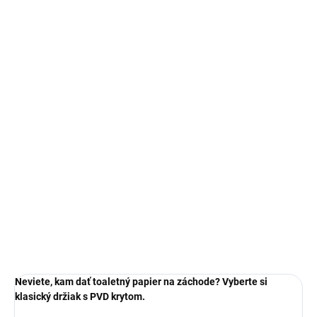
€50,18
€40,80 bez DPH
Jednotková
SKLADOM
cena:
MOŽNOSTI
DORUČENIA
−
+
Pridať do košíka
DETAILNÉ INFORMÁCIE
OPÝTAŤ SA
Neviete, kam dať toaletný papier na záchode? Vyberte si
klasický držiak s PVD krytom.