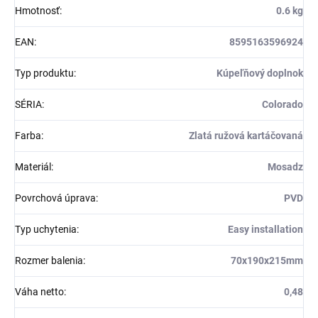
Hmotnosť
:
0.6 kg
EAN
:
8595163596924
Typ produktu
:
Kúpeľňový doplnok
SÉRIA
:
Colorado
Farba
:
Zlatá ružová kartáčovaná
Materiál
:
Mosadz
Povrchová úprava
:
PVD
Typ uchytenia
:
Easy installation
Rozmer balenia
:
70x190x215mm
Váha netto
:
0,48