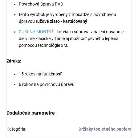
Povrchová úprava PVD
tento výrobok je vyrobený z mosadze s povrchovou
úpravou
ružové zlato - kartáčovaný
DUÁLNA MONTÁŽ
- kotviaca súprava v balení obsahuje
diely pre klasické vŕtanie aj možnosť pevného lepenia
pomocou technológie 3M.
Záruka:
15 rokov na funkčnosť
6 rokov na povrchovú úpravu
Dodatočné parametre
Kategória
:
Držiaky toaletného papiera