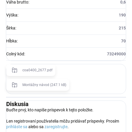
Váha brutto
:
0,6
Výška
:
190
Šírka
:
215
Hĺbka
:
70
Colný kód
:
73249000
coa0400_2677.pdf
Montážny návod (247.1 kB)
Diskusia
Buďte prvý, kto napíše príspevok k tejto položke.
Len registrovaní používatelia môžu pridávať príspevky. Prosím
prihláste sa
alebo sa
zaregistrujte
.