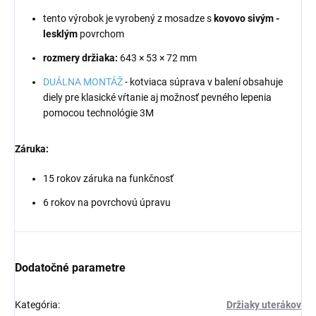
tento výrobok je vyrobený z mosadze s
kovovo sivým -
lesklým
povrchom
rozmery držiaka:
643
× 53 × 72 mm
DUÁLNA MONTÁŽ
- kotviaca súprava v balení obsahuje
diely pre klasické vŕtanie aj možnosť pevného lepenia
pomocou technológie 3M
Záruka:
15 rokov záruka na funkčnosť
6 rokov na povrchovú úpravu
Dodatočné parametre
Kategória
:
Držiaky uterákov