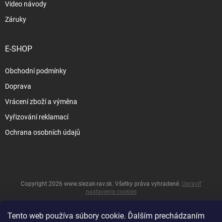
Video návody
Záruky
E-SHOP
Obchodní podmínky
Doprava
Vrácení zboží a výměna
Vyřizování reklamací
Ochrana osobních údajů
Copyright 2026
www.slezak-rav.sk
. Všetky práva vyhradené.
Upraviť
nastavenie cookies
&
Vytvoril Shoptet
Tento web používa súbory cookie. Ďalším prechádzaním