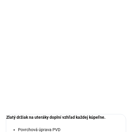
€61,25
€49,80 bez DPH
Jednotková
SKLADOM
cena:
MOŽNOSTI
DORUČENIA
−
+
Pridať do košíka
DETAILNÉ INFORMÁCIE
OPÝTAŤ SA
Zlatý držiak na uteráky doplní vzhľad každej kúpeľne.
Povrchová úprava PVD