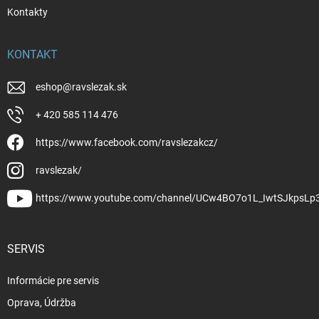
Kontakty
KONTAKT
eshop
@
ravslezak.sk
+ 420 585 114 476
https://www.facebook.com/ravslezakcz/
ravslezak/
https://www.youtube.com/channel/UCw4BO7o1L_IwtSJkpsLp
SERVIS
Informácie pre servis
Oprava, Údržba