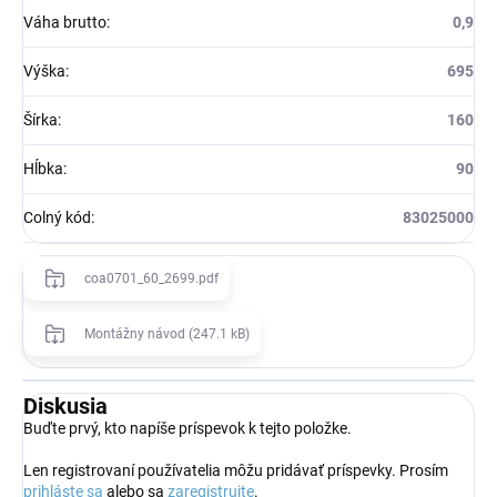
Váha brutto
:
0,9
Výška
:
695
Šírka
:
160
Hĺbka
:
90
Colný kód
:
83025000
coa0701_60_2699.pdf
Montážny návod (247.1 kB)
Diskusia
Buďte prvý, kto napíše príspevok k tejto položke.
Len registrovaní používatelia môžu pridávať príspevky. Prosím
prihláste sa
alebo sa
zaregistrujte
.