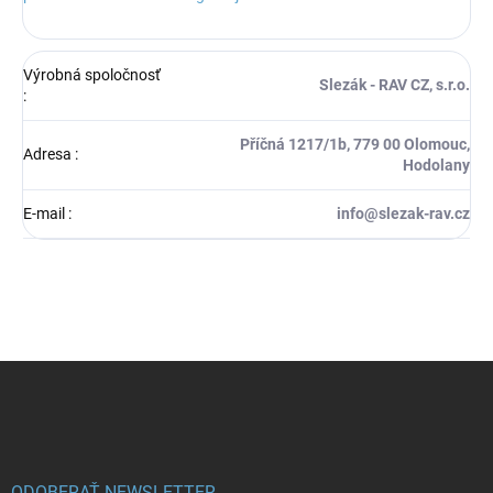
Výrobná spoločnosť
Slezák - RAV CZ, s.r.o.
:
Příčná 1217/1b, 779 00 Olomouc,
Adresa
:
Hodolany
E-mail
:
info@slezak-rav.cz
Z
á
p
ä
t
ODOBERAŤ NEWSLETTER