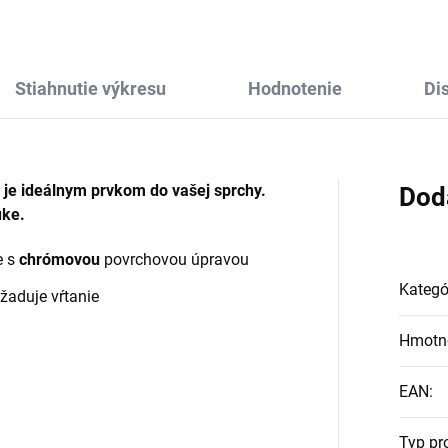
Stiahnutie výkresu
Hodnotenie
Di
je ideálnym prvkom do vašej sprchy.
Dod
uke.
e s
chrómovou
povrchovou úpravou
Kategó
žaduje vŕtanie
Hmotn
EAN
:
Typ pr