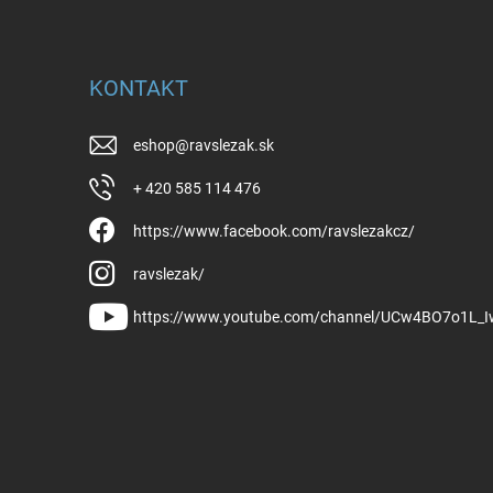
KONTAKT
eshop
@
ravslezak.sk
+ 420 585 114 476
https://www.facebook.com/ravslezakcz/
ravslezak/
https://www.youtube.com/channel/UCw4BO7o1L_