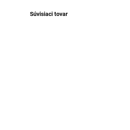
Súvisiaci tovar
COLORADO - Sprchová
CO
batéria, Chróm CO181.5,
ba
RAV Slezák
RA
€70,85
€7