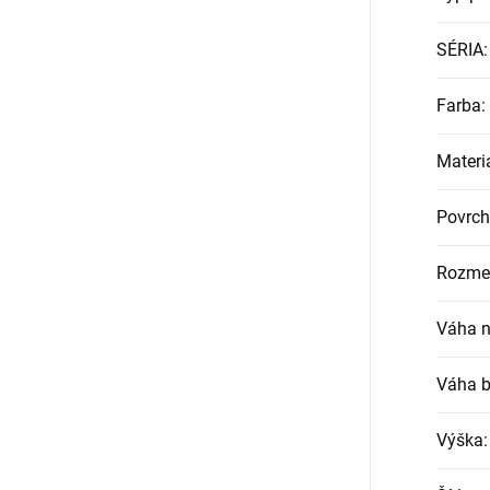
SÉRIA
:
Farba
:
Materi
Povrch
Rozmer
Váha n
Váha b
Výška
: