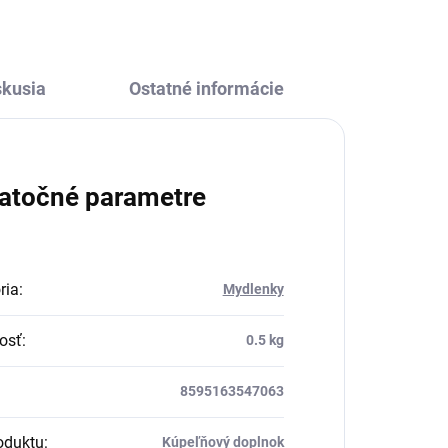
skusia
Ostatné informácie
atočné parametre
ria
:
Mydlenky
osť
:
0.5 kg
8595163547063
oduktu
:
Kúpeľňový doplnok