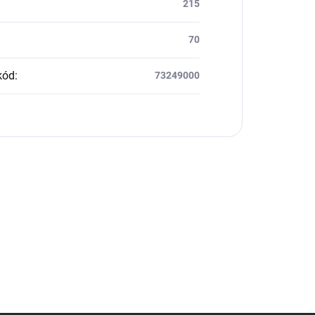
215
70
kód
:
73249000