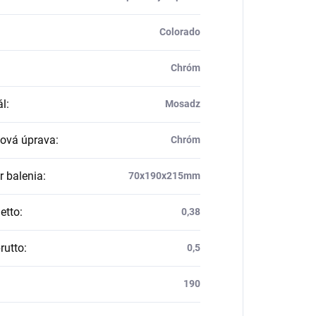
Colorado
Chróm
ál
:
Mosadz
ová úprava
:
Chróm
 balenia
:
70x190x215mm
etto
:
0,38
rutto
:
0,5
190