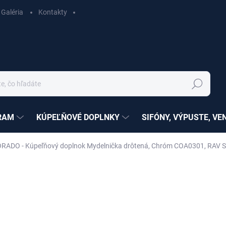
Galéria
Kontakty
Hľadať
RAM
KÚPEĽŇOVÉ DOPLNKY
SIFÓNY, VÝPUSTE, VE
RADO - Kúpeľňový doplnok Mydelnička drôtená, Chróm COA0301, RAV S
ZNAČKA:
RAV SLEZÁK
nia
SÉRIA:
COLORADO
€22,63
€11,44