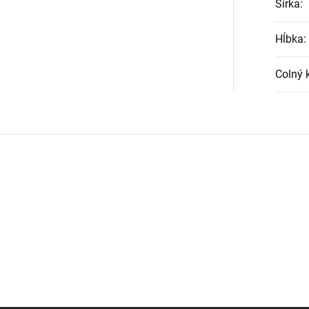
Šírka
:
Hĺbka
:
Colný 