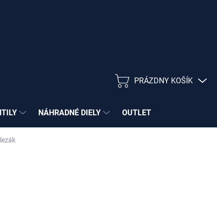
PRÁZDNY KOŠÍK
NÁKUPNÝ
KOŠÍK
NTILY
NÁHRADNÉ DIELY
OUTLET
lezák