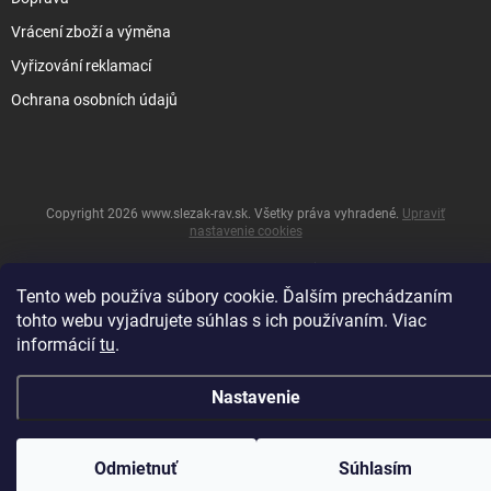
Vrácení zboží a výměna
Vyřizování reklamací
Ochrana osobních údajů
Copyright 2026
www.slezak-rav.sk
. Všetky práva vyhradené.
Upraviť
nastavenie cookies
&
Vytvoril Shoptet
Tento web používa súbory cookie. Ďalším prechádzaním
tohto webu vyjadrujete súhlas s ich používaním. Viac
informácií
tu
.
Nastavenie
Odmietnuť
Súhlasím