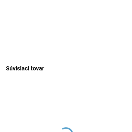
DORUČENIA
−
+
Pridať do košíka
DETAILNÉ INFORMÁCIE
OPÝTAŤ SA
Súvisiaci tovar