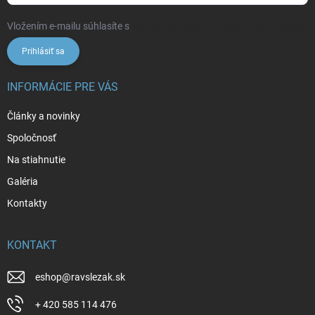
Vložením e-mailu súhlasíte s
podmienkami ochrany osobných údajov
Prihlásiť sa
INFORMÁCIE PRE VÁS
Články a novinky
Spoločnosť
Na stiahnutie
Galéria
Kontakty
KONTAKT
eshop
@
ravslezak.sk
+ 420 585 114 476