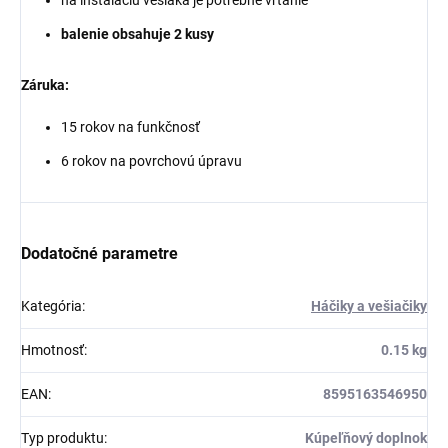
balenie obsahuje 2 kusy
Záruka:
15 rokov na funkčnosť
6 rokov na povrchovú úpravu
Dodatočné parametre
Kategória
:
Háčiky a vešiačiky
Hmotnosť
:
0.15 kg
EAN
:
8595163546950
Typ produktu
:
Kúpeľňový doplnok