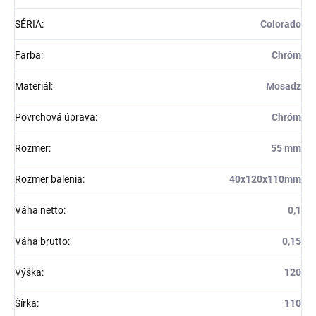
SÉRIA
:
Colorado
Farba
:
Chróm
Materiál
:
Mosadz
Povrchová úprava
:
Chróm
Rozmer
:
55 mm
Rozmer balenia
:
40x120x110mm
Váha netto
:
0,1
Váha brutto
:
0,15
Výška
:
120
Šírka
:
110