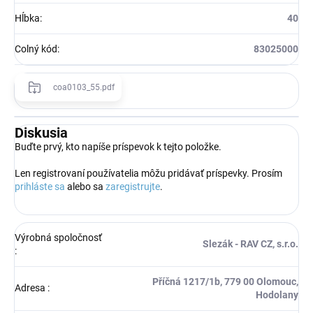
Hĺbka
:
40
Colný kód
:
83025000
coa0103_55.pdf
Diskusia
Buďte prvý, kto napíše príspevok k tejto položke.
Len registrovaní používatelia môžu pridávať príspevky. Prosím
prihláste sa
alebo sa
zaregistrujte
.
Výrobná spoločnosť
Slezák - RAV CZ, s.r.o.
:
Příčná 1217/1b, 779 00 Olomouc,
Adresa
:
Hodolany