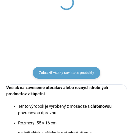
COLORADO - Sprchová
COLORADO - Sprchová
batéria, Chróm CO181.5,
batéria, Chróm CO182.5,
RAV Slezák
RAV Slezák
€70,85
€70,85
Zobraziť všetky súvisiace produkty
Vešiak na zavesenie uterákov alebo rôznych drobných
predmetov v kúpeľni.
Tento výrobok je vyrobený z mosadze s
chrómovou
povrchovou úpravou
Rozmery
:
55
× 16 cm
na inštaláciu vešiaka je potrebné vŕtanie