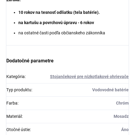
10 rokov na tesnosť odliatku (tela batérie).
na kartušu a povrchovú úpravu - 6 rokov
na ostatné časti podľa občianskeho zákonníka
Dodatočné parametre
Kategória
:
Stojančekové pre nízkotlakové ohrievače
Typ produktu
:
Vodovodné batérie
Farba
:
Chróm
Materiál
:
Mosadz
Otočné ústie
:
Áno