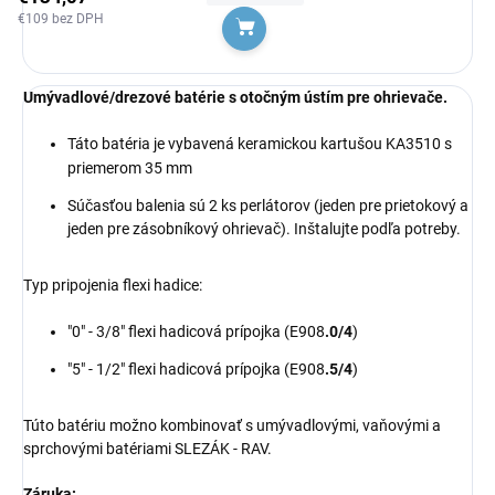
€109 bez DPH
Do košíka
Umývadlové/drezové batérie s otočným ústím pre ohrievače.
Táto batéria je vybavená keramickou kartušou KA3510 s
priemerom 35 mm
Súčasťou balenia sú 2 ks perlátorov (jeden pre prietokový a
jeden pre zásobníkový ohrievač). Inštalujte podľa potreby.
Typ pripojenia flexi hadice:
"0" - 3/8" flexi hadicová prípojka (E908
.0/4
)
"5" - 1/2" flexi hadicová prípojka (E908
.5/4
)
Túto batériu možno kombinovať s umývadlovými, vaňovými a
sprchovými batériami SLEZÁK - RAV.
Záruka: