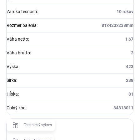
Záruka tesnosti
:
10 rokov
Rozmer balenia
:
81x423x238mm
Váha netto
:
1,67
Váha brutto
:
2
Výška
:
423
Šírka
:
238
Hĺbka
:
81
Colný kód
:
84818011
Technický výkres