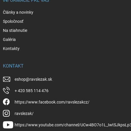
INFORMÁCIE PRE VÁS
Články a novinky
Spoločnosť
Na stiahnutie
Galéria
Kontakty
KONTAKT
eshop
@
ravslezak.sk
+ 420 585 114 476
https://www.facebook.com/ravslezakcz/
ravslezak/
https://www.youtube.com/channel/UCw4BO7o1L_IwtSJkpsLp