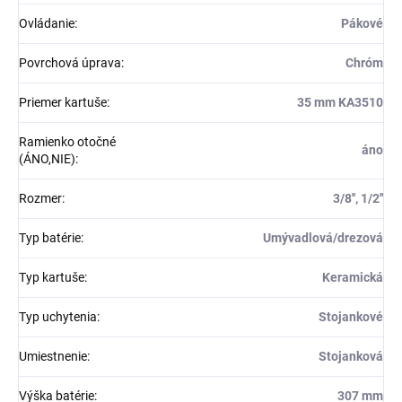
Ovládanie
:
Pákové
Povrchová úprava
:
Chróm
Priemer kartuše
:
35 mm KA3510
Ramienko otočné
áno
(ÁNO,NIE)
:
Rozmer
:
3/8'', 1/2''
Typ batérie
:
Umývadlová/drezová
Typ kartuše
:
Keramická
Typ uchytenia
:
Stojankové
Umiestnenie
:
Stojanková
Výška batérie
:
307 mm