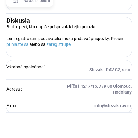
Návod připojení
Diskusia
Buďte prvý, kto napíše príspevok k tejto položke.
Len registrovaní používatelia môžu pridávať príspevky. Prosím
prihláste sa
alebo sa
zaregistrujte
.
Výrobná spoločnosť
Slezák - RAV CZ, s.r.o.
:
Příčná 1217/1b, 779 00 Olomouc,
Adresa
:
Hodolany
E-mail
:
info@slezak-rav.cz