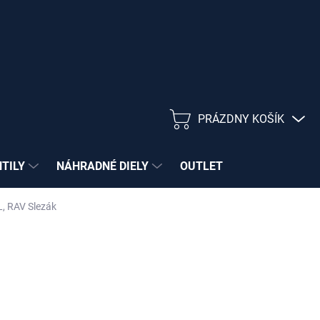
PRÁZDNY KOŠÍK
NÁKUPNÝ
KOŠÍK
NTILY
NÁHRADNÉ DIELY
OUTLET
L, RAV Slezák