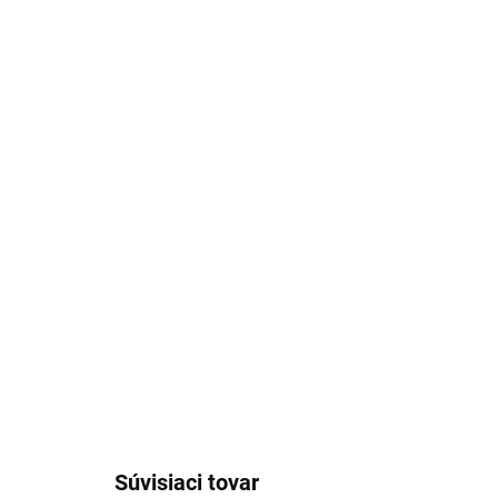
Stiahnuť obrázok
Súvisiaci tovar