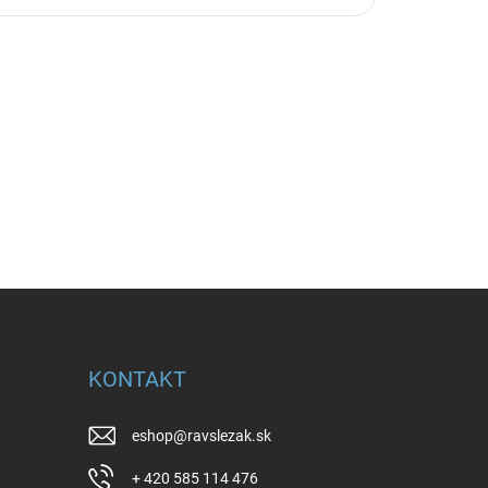
KONTAKT
eshop
@
ravslezak.sk
+ 420 585 114 476