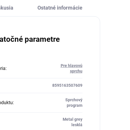
skusia
Ostatné informácie
atočné parametre
Pre hlavovú
ria
:
sprchu
8595163507609
Sprchový
oduktu
:
program
Metal grey
lesklá