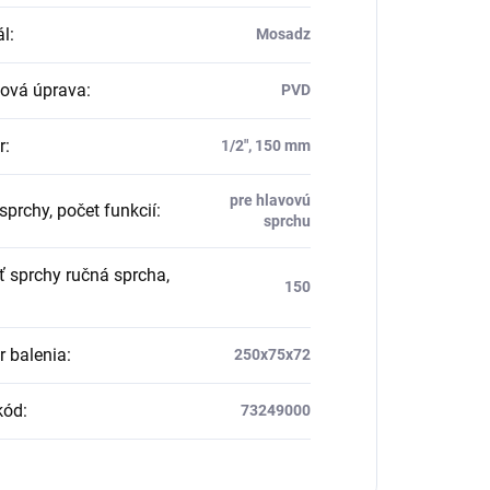
ál
:
Mosadz
ová úprava
:
PVD
r
:
1/2", 150 mm
pre hlavovú
sprchy, počet funkcií
:
sprchu
ť sprchy ručná sprcha,
150
 balenia
:
250x75x72
kód
:
73249000