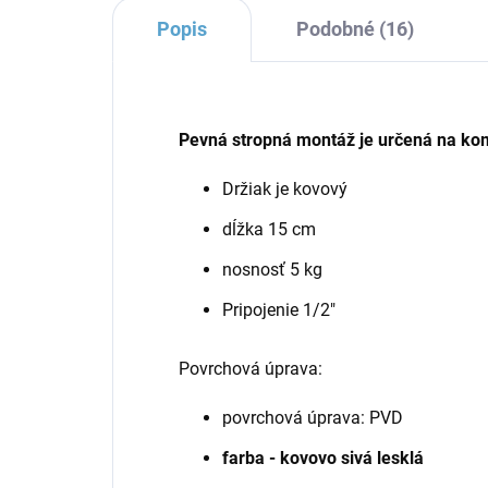
Popis
Podobné (16)
Pevná stropná montáž
je určená
na kom
Držiak je kovový
dĺžka 15 cm
nosnosť 5 kg
Pripojenie 1/2"
Povrchová úprava:
povrchová úprava: PVD
farba - kovovo sivá lesklá