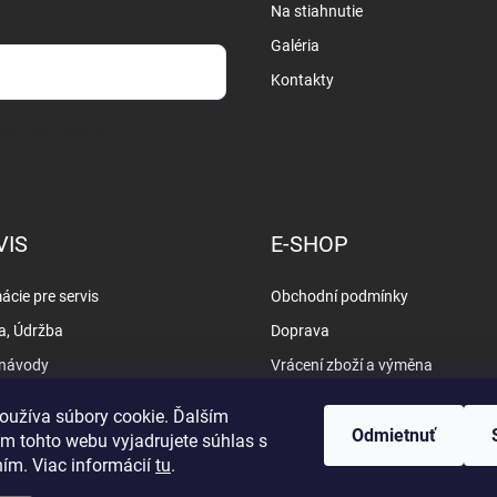
Na stiahnutie
Galéria
Kontakty
osobných údajov
VIS
E-SHOP
ácie pre servis
Obchodní podmínky
a, Údržba
Doprava
 návody
Vrácení zboží a výměna
y
Vyřizování reklamací
oužíva súbory cookie. Ďalším
Ochrana osobních údajů
Odmietnuť
m tohto webu vyjadrujete súhlas s
ním. Viac informácií
tu
.