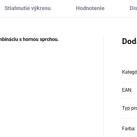
Stiahnutie výkresu
Hodnotenie
Di
bináciu s hornou sprchou.
Dod
Kategó
EAN
:
Typ pr
Farba
: