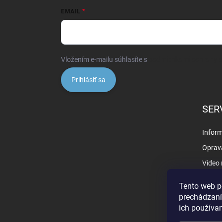
EMAIL
Vložením e-mailu súhlasíte s
podmienkami ochrany 
Prihlásiť sa
SER
Inform
Oprav
Video
Záruk
Tento web p
prechádzaní
ich používa