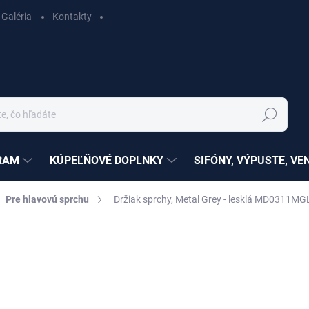
Galéria
Kontakty
Hľadať
RAM
KÚPEĽŇOVÉ DOPLNKY
SIFÓNY, VÝPUSTE, VE
Pre hlavovú sprchu
Držiak sprchy, Metal Grey - lesklá MD0311MG
nia
ZNAČKA:
RAV SLEZÁK
€44,16
€35,90 bez DPH