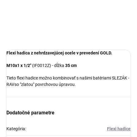
x 3/8", Zlatá - lesklá
RV0238Z, RAV Slezák
€33,09
Flexi hadica z nehrdzavejúcej ocele v prevedení GOLD.
M10x1 x 1/2"
(IF0012Z) - dĺžka
35 cm
Tieto flexi hadice možno kombinovať
s našimi batériami
SLEZÁK -
RAV
so "zlatou" povrchovou úpravou
.
Dodatočné parametre
Kategória
:
Flexi hadice