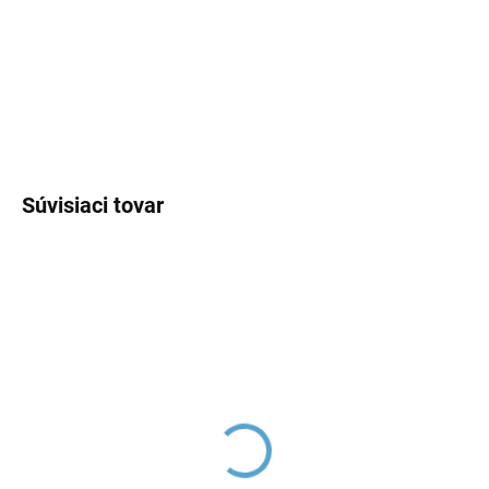
−
+
Pridať do košíka
DETAILNÉ INFORMÁCIE
OPÝTAŤ SA
Súvisiaci tovar
Ventil rohový s
keramickým vrškom 1/2"