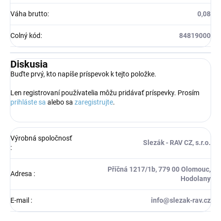
Váha brutto
:
0,08
Colný kód
:
84819000
Diskusia
Buďte prvý, kto napíše príspevok k tejto položke.
Len registrovaní používatelia môžu pridávať príspevky. Prosím
prihláste sa
alebo sa
zaregistrujte
.
Výrobná spoločnosť
Slezák - RAV CZ, s.r.o.
:
Příčná 1217/1b, 779 00 Olomouc,
Adresa
:
Hodolany
E-mail
:
info@slezak-rav.cz