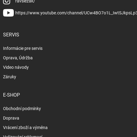
ravslezak/
https://www.youtube.com/channel/UCw4BO7o1L_IwtSJkpsLp
SERVIS
Informácie pre servis
Oprava, Údržba
Video návody
Záruky
E-SHOP
Obchodní podmínky
Doprava
Vrácení zboží a výměna
Vyřizování reklamací