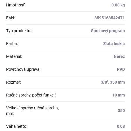
Hmotnosť
:
0.08 kg
EAN
:
8595163542471
Typ produktu
:
Sprchový program
Farba
:
Zlatá lesklá
Materiál
:
Nerez
Povrchová úprava
:
PVD
Rozmer
:
3/8'', 350 mm
Ručné sprchy, počet funkcií
:
10 mm
Veľkosť sprchy ručná sprcha,
350
mm
:
Váha netto
:
0,08