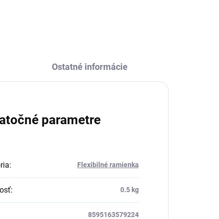
Čierna - matná
L508.0/13CMAT, RAV
Slezák
Ostatné informácie
atočné parametre
ria
:
Flexibilné ramienka
osť
:
0.5 kg
8595163579224