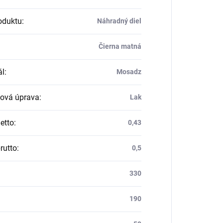
oduktu
:
Náhradný diel
Čierna matná
ál
:
Mosadz
ová úprava
:
Lak
etto
:
0,43
rutto
:
0,5
330
190