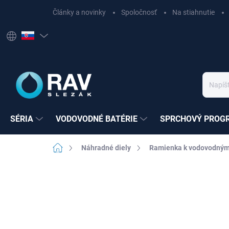
Prejsť
Články a novinky
Spoločnosť
Na stiahnutie
na
obsah
SÉRIA
VODOVODNÉ BATÉRIE
SPRCHOVÝ PROG
Domov
Náhradné diely
Ramienka k vodovodným
Neohodnotené
Podrobnosti hodnote