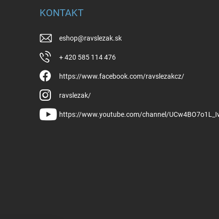
KONTAKT
eshop
@
ravslezak.sk
+ 420 585 114 476
https://www.facebook.com/ravslezakcz/
ravslezak/
https://www.youtube.com/channel/UCw4BO7o1L_