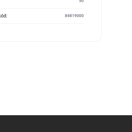
50
kód
:
84819000