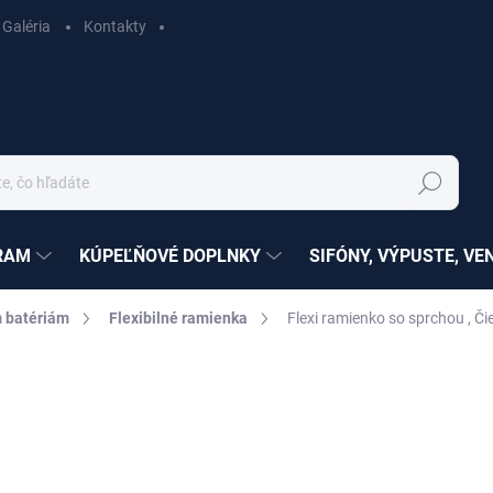
Galéria
Kontakty
Hľadať
RAM
KÚPEĽŇOVÉ DOPLNKY
SIFÓNY, VÝPUSTE, VE
 batériám
Flexibilné ramienka
Flexi ramienko so sprchou , 
nia
ZNAČKA:
RAV SLEZÁK
€21,03
€17,10 bez DPH