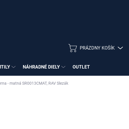
PRÁZDNY KOŠÍK
NÁKUPNÝ
KOŠÍK
NTILY
NÁHRADNÉ DIELY
OUTLET
Čierna - matná SR0013CMAT, RAV Slezák