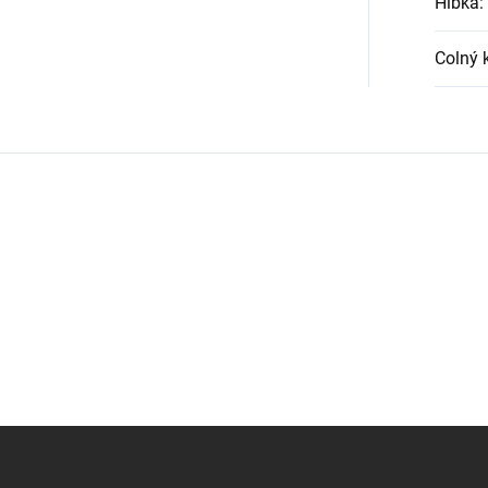
Hĺbka
:
Colný 