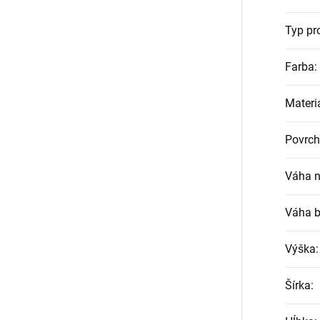
Typ pr
Farba
:
Materi
Povrch
Váha n
Váha b
Výška
:
Šírka
: