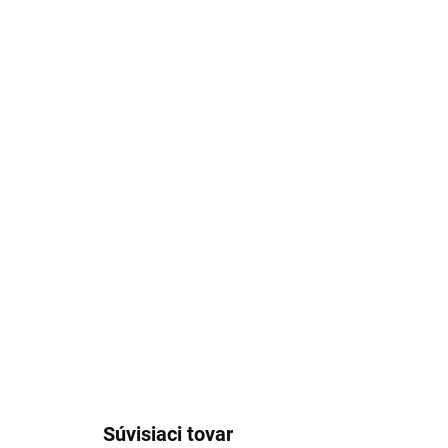
Stiahnuť obrázok
Súvisiaci tovar