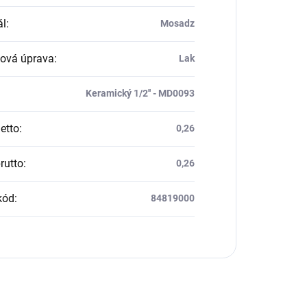
ál
:
Mosadz
ová úprava
:
Lak
Keramický 1/2'' - MD0093
etto
:
0,26
rutto
:
0,26
kód
:
84819000