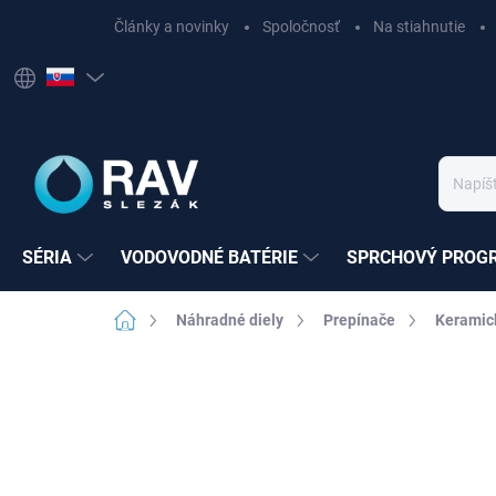
Prejsť
Články a novinky
Spoločnosť
Na stiahnutie
na
obsah
SÉRIA
VODOVODNÉ BATÉRIE
SPRCHOVÝ PROG
Domov
Náhradné diely
Prepínače
Keramic
Neohodnotené
Podrobnosti hodnote