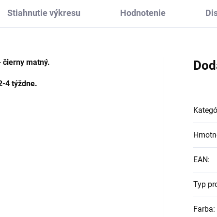
Stiahnutie výkresu
Hodnotenie
Di
 čierny matný.
Dod
2-4 týždne.
Kategó
Hmotn
EAN
:
Typ pr
Farba
: