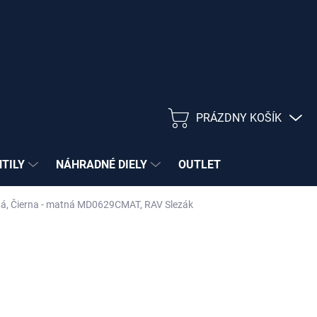
PRÁZDNY KOŠÍK
NÁKUPNÝ
KOŠÍK
NTILY
NÁHRADNÉ DIELY
OUTLET
tná, Čierna - matná MD0629CMAT, RAV Slezák