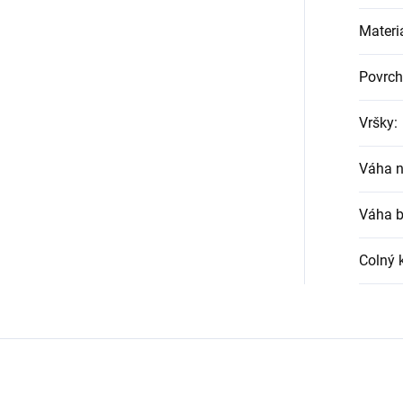
Materi
Povrch
Vršky
:
Váha n
Váha b
Colný 