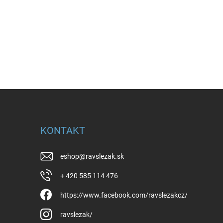
KONTAKT
eshop
@
ravslezak.sk
+ 420 585 114 476
https://www.facebook.com/ravslezakcz/
ravslezak/