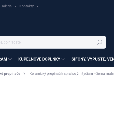
Galéria
Kontakty
Hľadať
RAM
KÚPEĽŇOVÉ DOPLNKY
SIFÓNY, VÝPUSTE, VE
ké prepínače
Keramický prepínač k sprchovým tyčiam - čierna ma
nia
ZNAČKA:
RAV SLEZÁK
€34,69
€28,20 bez DPH