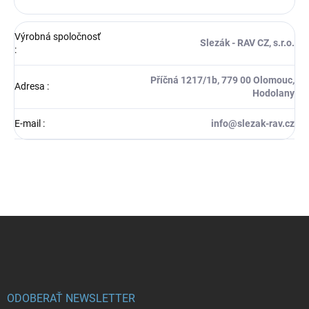
Výrobná spoločnosť
Slezák - RAV CZ, s.r.o.
:
Příčná 1217/1b, 779 00 Olomouc,
Adresa
:
Hodolany
E-mail
:
info@slezak-rav.cz
Z
á
p
ä
t
i
ODOBERAŤ NEWSLETTER