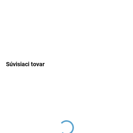
−
+
Pridať do košíka
DETAILNÉ INFORMÁCIE
OPÝTAŤ SA
Súvisiaci tovar
Hlavová sprcha , Chróm