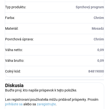
Typ produktu
:
Sprchový program
Farba
:
Chróm
Materiál
:
Mosadz
Povrchová úprava
:
Chróm
Váha netto
:
0,09
Váha brutto
:
0,09
Colný kód
:
84819000
Diskusia
Buďte prvý, kto napíše príspevok k tejto položke.
Len registrovaní používatelia môžu pridávať príspevky. Prosím
prihláste sa
alebo sa
zaregistrujte
.