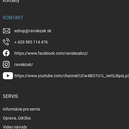
Kontakty
KONTAKT
eshop
@
ravslezak.sk
+ 420 585 114 476
https://www.facebook.com/ravslezakcz/
ravslezak/
https://www.youtube.com/channel/UCw4BO7o1L_IwtSJkpsLp
SERVIS
Informácie pre servis
Oprava, Údržba
Video návody