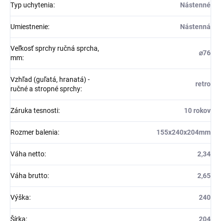
Typ uchytenia
:
Nástenné
Umiestnenie
:
Nástenná
Veľkosť sprchy ručná sprcha,
⌀76
mm
:
Vzhľad (guľatá, hranatá) -
retro
ručné a stropné sprchy
:
Záruka tesnosti
:
10 rokov
Rozmer balenia
:
155x240x204mm
Váha netto
:
2,34
Váha brutto
:
2,65
Výška
:
240
Šírka
:
204