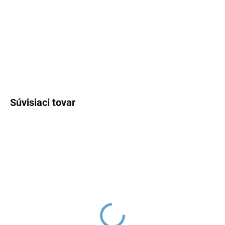
−
+
Pridať do košíka
DETAILNÉ INFORMÁCIE
OPÝTAŤ SA
Súvisiaci tovar
MORAVA RETRO -
MORAVA RETRO -