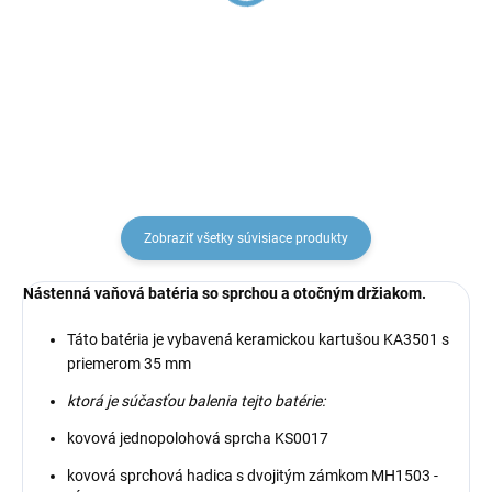
Kúpeľňový doplnok
Kúpeľňový doplnok
Vešiačik, Chróm
Vešiačik dvojitý, Chróm
MKA0100, RAV Slezák
MKA0102, RAV Slezák
€13,28
€15,62
Zobraziť všetky súvisiace produkty
Nástenná vaňová batéria so sprchou a otočným držiakom.
Táto batéria je vybavená keramickou kartušou KA3501 s
priemerom 35 mm
ktorá je súčasťou balenia tejto batérie:
kovová jednopolohová sprcha KS0017
kovová sprchová hadica s dvojitým zámkom MH1503 -