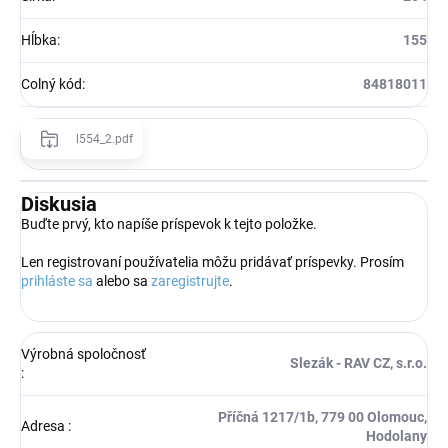
Hĺbka
:
155
Colný kód
:
84818011
l554_2.pdf
Diskusia
Buďte prvý, kto napíše príspevok k tejto položke.
Len registrovaní používatelia môžu pridávať príspevky. Prosím
prihláste sa
alebo sa
zaregistrujte
.
Výrobná spoločnosť
Slezák - RAV CZ, s.r.o.
:
Příčná 1217/1b, 779 00 Olomouc,
Adresa
:
Hodolany