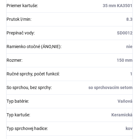
Priemer kartuše
:
35 mm KA3501
Prutok l/min
:
8.3
Prepínač vody
:
SD0012
Ramienko otočné (ÁNO,NIE)
:
nie
Rozmer
:
150 mm
Ručné sprchy, počet funkcií
:
1
So sprchou, bez sprchy
:
so sprchovacím setom
Typ batérie
:
Vaňová
Typ kartuše
:
Keramická
Typ sprchovej hadice
:
kov