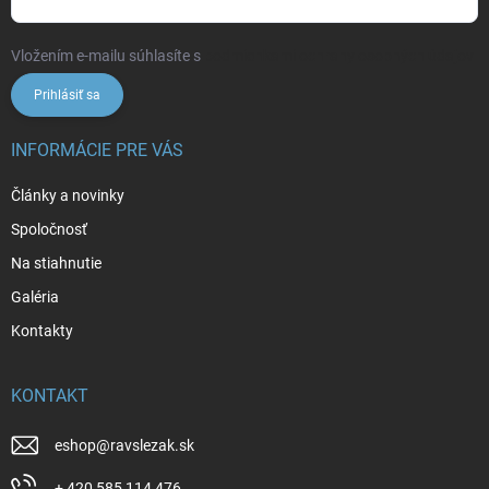
Vložením e-mailu súhlasíte s
podmienkami ochrany osobných údajov
Prihlásiť sa
INFORMÁCIE PRE VÁS
Články a novinky
Spoločnosť
Na stiahnutie
Galéria
Kontakty
KONTAKT
eshop
@
ravslezak.sk
+ 420 585 114 476