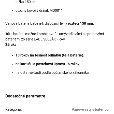
dĺžka 150 cm
otočný kovový držiak MD0011
Vaňová batéria Labe je k dispozícii len v
rozteči 150 mm.
Túto batériu možno kombinovať s umývadlovými a sprchovými
batériami zo série
LABE
SLEZÁK - RAV
.
Záruka:
10 rokov na tesnosť odliatku (tela batérie).
na kartušu a povrchovú úpravu - 6 rokov
na ostatné časti podľa občianskeho zákonníka
Dodatočné parametre
Kategória
:
Vaňové sety s batériou