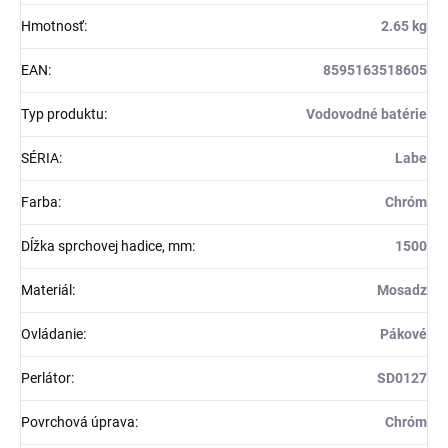
Hmotnosť
:
2.65 kg
EAN
:
8595163518605
Typ produktu
:
Vodovodné batérie
SÉRIA
:
Labe
Farba
:
Chróm
Dĺžka sprchovej hadice, mm
:
1500
Materiál
:
Mosadz
Ovládanie
:
Pákové
Perlátor
:
SD0127
Povrchová úprava
:
Chróm