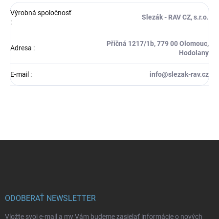
Výrobná spoločnosť
Slezák - RAV CZ, s.r.o.
:
Příčná 1217/1b, 779 00 Olomouc,
Adresa
:
Hodolany
E-mail
:
info@slezak-rav.cz
Z
á
p
ä
t
i
ODOBERAŤ NEWSLETTER
e
Vložte svoj e-mail a my Vám budeme zasielať informácie o nových