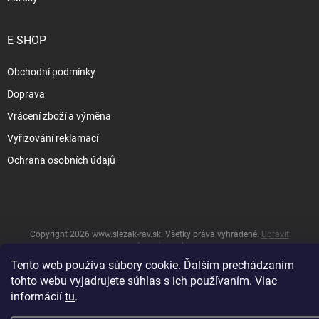
E-SHOP
Obchodní podmínky
Doprava
Vrácení zboží a výměna
Vyřizování reklamací
Ochrana osobních údajů
Copyright 2026
www.slezak-rav.sk
. Všetky práva vyhradené.
Upraviť
nastavenie cookies
Tento web používa súbory cookie. Ďalším prechádzaním
&
Vytvoril Shoptet
tohto webu vyjadrujete súhlas s ich používaním. Viac
informácií
tu
.