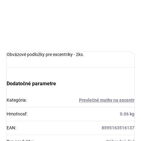
batériou, Chróm
€4,18
CO182.5/7-43, RAV
€301,72
Slezák
Obväzové podložky pre excentriky - 2ks.
Dodatočné parametre
Kategória
:
Prevlečné matky na excentr
Hmotnosť
:
0.06 kg
EAN
:
8595163516137