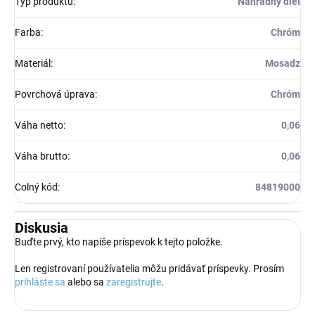
Typ produktu
:
Náhradný diel
Farba
:
Chróm
Materiál
:
Mosadz
Povrchová úprava
:
Chróm
Váha netto
:
0,06
Váha brutto
:
0,06
Colný kód
:
84819000
Diskusia
Buďte prvý, kto napíše príspevok k tejto položke.
Len registrovaní používatelia môžu pridávať príspevky. Prosím
prihláste sa
alebo sa
zaregistrujte
.