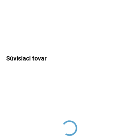
−
+
Pridať do košíka
DETAILNÉ INFORMÁCIE
OPÝTAŤ SA
Súvisiaci tovar
Excentr, Chróm SD0004,
COLORADO - Sprchový
RAV Slezák
systém s vodovodnou