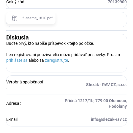
Colný kód
:
70139900
filename_1810.pdf
Diskusia
Buďte prvý, kto napíše príspevok k tejto položke.
Len registrovaní používatelia môžu pridávať príspevky. Prosím
prihláste sa
alebo sa
zaregistrujte
.
Výrobná spoločnosť
Slezák - RAV CZ, s.r.o.
:
Příčná 1217/1b, 779 00 Olomouc,
Adresa
:
Hodolany
E-mail
:
info@slezak-rav.cz