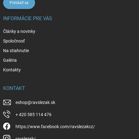
Prihlásiť sa
INFORMÁCIE PRE VÁS
Články a novinky
Spoločnosť
Na stiahnutie
Galéria
Kontakty
KONTAKT
eshop
@
ravslezak.sk
+ 420 585 114 476
https://www.facebook.com/ravslezakcz/
ravslezak/