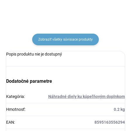
Zobraziť všetky súvisiace produkty
Popis produktu nie je dostupný
Dodatočné parametre
Kategória
:
Náhradné diely ku kúpeľňovým doplnkom
Hmotnosť
:
0.2 kg
EAN
:
8595163556294