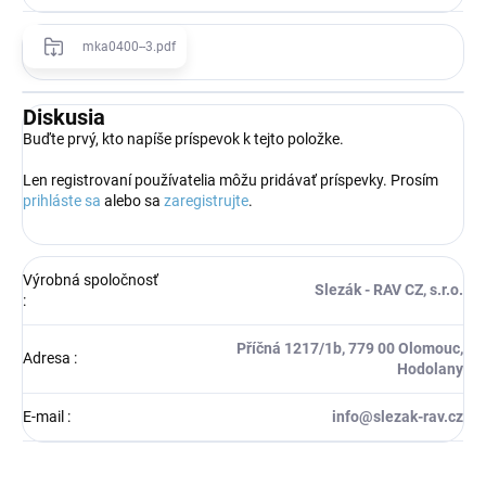
mka0400--3.pdf
Diskusia
Buďte prvý, kto napíše príspevok k tejto položke.
Len registrovaní používatelia môžu pridávať príspevky. Prosím
prihláste sa
alebo sa
zaregistrujte
.
Výrobná spoločnosť
Slezák - RAV CZ, s.r.o.
:
Příčná 1217/1b, 779 00 Olomouc,
Adresa
:
Hodolany
E-mail
:
info@slezak-rav.cz