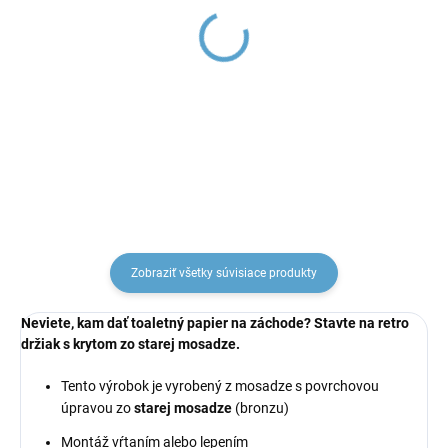
MORAVA RETRO -
MORAVA RETRO -
Kúpeľňový doplnok
Kúpeľňový doplnok
Mydelnička keramická,
Mydlenka sklenená,
Stará mosadz (Bronz)
Stará mosadz (Bronz)
€32,10
€32,84
MKA0300SM, RAV
MKA0301SM, RAV
Slezák
Slezák
Zobraziť všetky súvisiace produkty
Neviete, kam dať toaletný papier na záchode? Stavte na retro
držiak s krytom zo starej mosadze.
Tento výrobok je vyrobený z mosadze s povrchovou
úpravou zo
starej mosadze
(bronzu)
Montáž vŕtaním alebo lepením