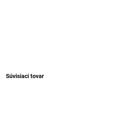
cena:
MOŽNOSTI
DORUČENIA
−
+
Pridať do košíka
DETAILNÉ INFORMÁCIE
OPÝTAŤ SA
Súvisiaci tovar
DO VYPREDANIA
ZÁSOB
OUTLET - VÝRAZNÁ
ZĽAVA!