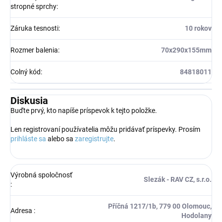
stropné sprchy
:
Záruka tesnosti
:
10 rokov
Rozmer balenia
:
70x290x155mm
Colný kód
:
84818011
Diskusia
Buďte prvý, kto napíše príspevok k tejto položke.
Len registrovaní používatelia môžu pridávať príspevky. Prosím
prihláste sa
alebo sa
zaregistrujte
.
Výrobná spoločnosť
Slezák - RAV CZ, s.r.o.
:
Příčná 1217/1b, 779 00 Olomouc,
Adresa
:
Hodolany