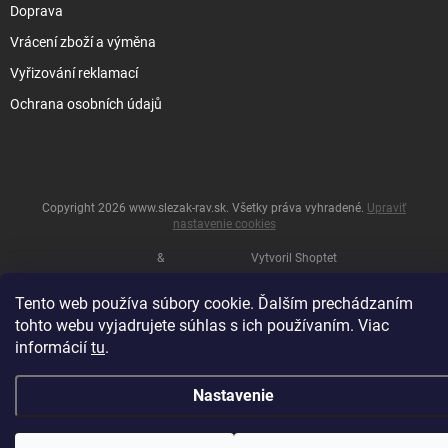
Doprava
Vrácení zboží a výměna
Vyřizování reklamací
Ochrana osobních údajů
Copyright 2026
www.slezak-rav.sk
. Všetky práva vyhradené.
Upraviť
nastavenie cookies
&
Vytvoril Shoptet
Tento web používa súbory cookie. Ďalším prechádzaním
tohto webu vyjadrujete súhlas s ich používaním. Viac
informácií
tu
.
Nastavenie