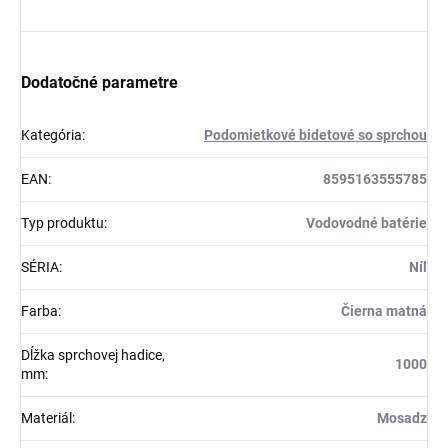
Dodatočné parametre
Kategória
:
Podomietkové bidetové so sprchou
EAN
:
8595163555785
Typ produktu
:
Vodovodné batérie
SÉRIA
:
Níl
Farba
:
Čierna matná
Dĺžka sprchovej hadice,
1000
mm
:
Materiál
:
Mosadz