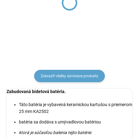
NIL - Umývadlová
NIL - Umývadlová
vysoká batéria bez
batéria vstavaná, Čierna
výpuste, Čierna - matná
- matná NL135CMAT,
NL130.0CMAT, RAV
RAV Slezák
€150,55
€226,94
Slezák
Zobraziť všetky súvisiace produkty
Zabudovaná bidetová batéria.
Táto batéria je vybavená keramickou kartušou s priemerom
25 mm KA2502
batéria sa dodáva s umývadlovou batériou
ktorá je súčasťou balenia tejto batérie: