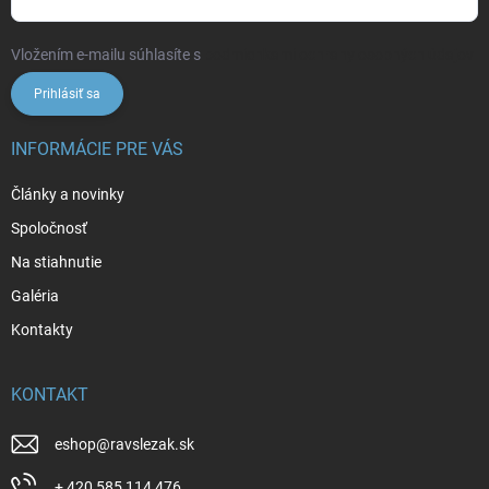
Vložením e-mailu súhlasíte s
podmienkami ochrany osobných údajov
Prihlásiť sa
INFORMÁCIE PRE VÁS
Články a novinky
Spoločnosť
Na stiahnutie
Galéria
Kontakty
KONTAKT
eshop
@
ravslezak.sk
+ 420 585 114 476