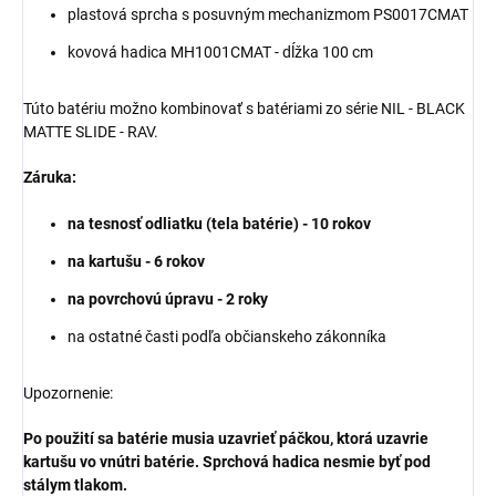
plastová sprcha s posuvným mechanizmom PS0017CMAT
kovová hadica MH1001CMAT - dĺžka 100 cm
Túto batériu možno kombinovať s batériami zo série NIL - BLACK
MATTE SLIDE - RAV.
Záruka:
na tesnosť odliatku (tela batérie) - 10 rokov
na kartušu - 6 rokov
na povrchovú úpravu - 2 roky
na ostatné časti podľa občianskeho zákonníka
Upozornenie:
Po použití sa batérie musia uzavrieť páčkou, ktorá uzavrie
kartušu vo vnútri batérie. Sprchová hadica nesmie byť pod
stálym tlakom.