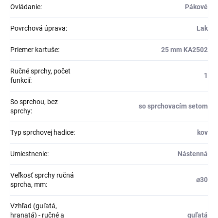
Ovládanie
:
Pákové
Povrchová úprava
:
Lak
Priemer kartuše
:
25 mm KA2502
Ručné sprchy, počet
1
funkcií
:
So sprchou, bez
so sprchovacím setom
sprchy
:
Typ sprchovej hadice
:
kov
Umiestnenie
:
Nástenná
Veľkosť sprchy ručná
⌀30
sprcha, mm
:
Vzhľad (guľatá,
hranatá) - ručné a
guľatá